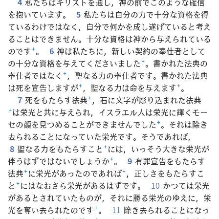
4
私たちはキリストを通し，神の前でこのような確信
を抱いています。
5
私たちは自分の力で十分な資格を得
ているわけではなく，自分で何かを成し遂げていると考え
ることはできません。十分な資格は神から与えられている
のです
+
。
6
神は私たちに，新しい契約の奉仕者として
の十分な資格を与えてくださいました
+
。書かれた法典の
奉仕者ではなく
+
，聖なる力の奉仕者です。書かれた法典
は死を宣告しますが
+
，聖なる力は命を与えます
+
。
7
死をもたらす法典
+
，石に文字が彫り込まれた法典
+
は栄光と共に与えられ，イスラエル人は栄光に輝くモー
セの顔を見つめることができませんでした
+
。それは除き
去られることになっていた栄光です。そうであれば，
8
聖なる力をもたらすこと
+
には，いっそう大きな栄光が
伴うはずではないでしょうか
+
。
9
有罪宣告をもたらす
法典
+
に栄光があったのであれば
+
，正しさをもたらすこ
と
+
にはなおさら栄光があるはずです。
10
かつては栄光
があるとされていたものが，それに勝る栄光のゆえに，栄
光を奪い去られたのです
+
。
11
除き去られることになっ