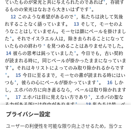
ていたものが栄光と共に与えられたのであれば
+
，存続す
るものの栄光はなおさら大きいはずです
+
。
12
このような希望があるので
+
，私たちは決して気後
れすることなく語っています。
13
そして，モーセのよ
うなことはしていません。モーセは顔にベールを掛けまし
た
+
。それでイスラエル人は，除き去られることになって
いたものの終わり
を見つめることはありませんでした。
*
14
彼らの思考は鈍っていました
+
。今日でも，古い契約
が読まれる時に，同じベールが掛かったままになっていま
す
+
。それはキリストによってのみ取り除かれるからです
+
。
15
今日に至るまで，モーセの書が読まれる時にはい
つも
+
，彼らの心にベールが掛かっています
+
。
16
しか
し，エホバの方に向き直るなら，ベールは取り除かれます
+
。
17
エホバは目に見えない方であり
+
，エホバの聖な
る力がある所には自由があります
+
。
18
私たちは皆，ベ
ールをしていない顔で鏡のようにエホバの栄光を反映させ
プライバシー設定
ながら，変化して神に似た者になっていきます。目に見え
ユーザーの利便性を可能な限り向上させるため，当ウェ
ない方であるエホバによって変化し，ますます栄光に輝く