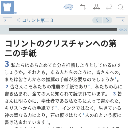
コリント第二 3
Audio Player
00:00
コリント​の​クリスチャン​へ​の​第​
二​の​手紙
3
私たちはあらためて自分を推薦しようとしているので
しょうか。それとも，ある人たちのように，皆さんへの，
または皆さんからの推薦の手紙が必要なのでしょうか
+
。
2
皆さんこそ私たちの推薦の手紙であり
+
，私たちの心に
書き込まれ，全ての人に知られて読まれています。
3
皆
さんは明らかに，奉仕者である私たちによって書かれた，
キリストからの手紙です
+
。インクではなく，生きている
神の聖なる力により，石の板ではなく
+
人の心という板に
書き込まれています
+
。