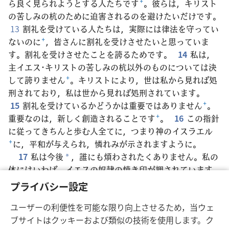
ら良く見られようとする人たちです
+
。彼らは，キリスト
の苦しみの杭のために迫害されるのを避けたいだけです。
13
割礼を受けている人たちは，実際には律法を守ってい
ないのに
+
，皆さんに割礼を受けさせたいと思っていま
す。割礼を受けさせたことを誇るためです。
14
私は，
主イエス･キリストの苦しみの杭以外のものについては決
して誇りません
+
。キリストにより，世は私から見れば処
刑されており，私は世から見れば処刑されています。
15
割礼を受けているかどうかは重要ではありません
+
。
重要なのは，新しく創造されることです
+
。
16
この指針
に従ってきちんと歩む人全てに，つまり神のイスラエル
+
に，平和が与えられ，憐れみが示されますように。
17
私は今後
，誰にも煩わされたくありません。私の
*
体にはいわば，イエスの奴隷の焼き印が押されています
+
。
プライバシー設定
18
兄弟たち，正しい精神を示している皆さんに，主イ
ユーザーの利便性を可能な限り向上させるため，当ウェ
エス･キリストが惜しみない親切を示してくださいますよ
ブサイトはクッキーおよび類似の技術を使用します。ク
うに。アーメン。