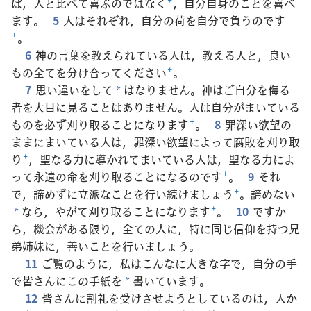
ば，人と比べて喜ぶのではなく
+
，自分自身のことを喜べ
ます。
5
人はそれぞれ，自分の荷を自分で負うのです
+
。
6
神の言葉を教えられている人は，教える人と，良い
もの全てを分け合ってください
+
。
7
思い違いをして
はなりません。神はご自分を侮る
*
者を大目に見ることはありません。人は自分がまいている
ものを必ず刈り取ることになります
+
。
8
罪深い欲望の
ままにまいている人は，罪深い欲望によって腐敗を刈り取
り
+
，聖なる力に導かれてまいている人は，聖なる力によ
って永遠の命を刈り取ることになるのです
+
。
9
それ
で，諦めずに立派なことを行い続けましょう
+
。諦めない
なら，やがて刈り取ることになります
+
。
10
ですか
*
ら，機会がある限り，全ての人に，特に同じ信仰を持つ兄
弟姉妹に，善いことを行いましょう。
11
ご覧のように，私はこんなに大きな字で，自分の手
で皆さんにこの手紙を
書いています。
*
12
皆さんに割礼を受けさせようとしているのは，人か