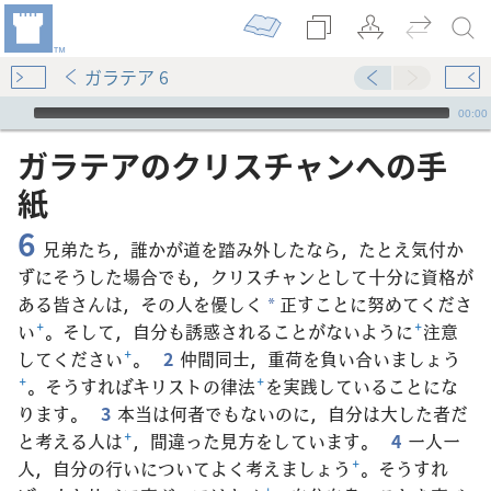
ガラテア 6
Audio Player
00:00
ガラテア​の​クリスチャン​へ​の​手
紙
6
兄弟たち，誰かが道を踏み外したなら，たとえ気付か
ずにそうした場合でも，クリスチャンとして十分に資格が
ある皆さんは，その人を優しく
正すことに努めてくださ
*
い
+
。そして，自分も誘惑されることがないように
+
注意
してください
+
。
2
仲間同士，重荷を負い合いましょう
+
。そうすればキリストの律法
+
を実践していることにな
ります。
3
本当は何者でもないのに，自分は大した者だ
と考える人は
+
，間違った見方をしています。
4
一人一
人，自分の行いについてよく考えましょう
+
。そうすれ