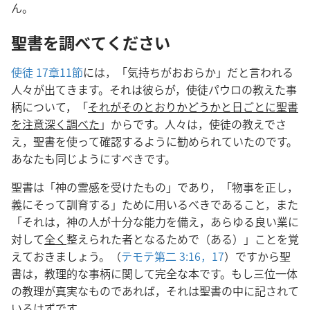
ん。
聖書を調べてください
使徒 17章11節
には，「気持ちがおおらか」だと言われる
人々が出てきます。それは彼らが，使徒パウロの教えた事
柄について，「
それがそのとおりかどうかと日ごとに聖書
を注意深く調べた
」からです。人々は，使徒の教えでさ
え，聖書を使って確認するように勧められていたのです。
あなたも同じようにすべきです。
聖書は「神の霊感を受けたもの」であり，「物事を正し，
義にそって訓育する」ために用いるべきであること，また
「それは，神の人が十分な能力を備え，あらゆる良い業に
対して
全く
整えられた者となるためで（ある）」ことを覚
えておきましょう。（
テモテ第二 3:16，17
）ですから聖
書は，教理的な事柄に関して完全な本です。もし三位一体
の教理が真実なものであれば，それは聖書の中に記されて
いるはずです。