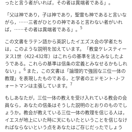
ったと言う者がいれば，その者は異端者である」。
「父は神であり，子は神であり，聖霊も神であると言いな
がら，……三者がひとりの神であると言わない者がいれ
5
ば，……その者は異端者である」。
この文書をラテン語から英訳したイエズス会の学者たち
は，このような説明を加えています。「教皇ケレスティー
ヌス1世（422-432年）はこれらの基準を法とみなしたよ
うである。これらの基準は信条の定義とみなせるかもしれ
6
ない」。
また，この文書は「論理的で強固な三位一体の
教理」を表現したものである，と学者のエドモント･J･フ
7
ォートマンは主張しています。
もしあなたが，三位一体の教えを受け入れている教会の会
員なら，あなたの信条はそうした説明のとおりのものでし
ょうか。教会が教えている三位一体の教理を信じる人は，
イエスが地上にいた時に天にもいたということを信じなけ
ればならないという点をあなたはご存じだったでしょう