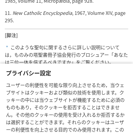
1985, Volume 11, Micropædia, page 928.
11.
New Catholic Encyclopedia
, 1967, Volume XIV, page
295.
[脚注]
このような聖句に関するさらに詳しい説明について
a
は，ものみの塔聖書冊子協会発行のブロシュアー「あなた
は三位一体を信ずるべきですか」をご覧ください。
プライバシー設定
[19ページの図版]
ユーザーの利便性を可能な限り向上させるため，当ウェ
Church at Tagnon, France
ブサイトはクッキーおよび類似の技術を使用します。ク
ッキーの中には当ウェブサイトが機能するために必須の
ものもあり，そのクッキーを拒否することはできませ
ん。その他のクッキーの使用を受け入れるか拒否するか
は選択することができます。それらのクッキーはユーザ
ーの利便性を向上させる目的でのみ使用されます。この