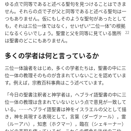
ゆる点で同等であると述べる聖句を見つけることはできま
せん。それらの点で子が父と同等であると述べる聖句は一
つもありません。仮にもしそのような聖句があったとして
も，それは三位一体ではなく，せいぜい“二位一体”の根拠
になるくらい
でしょう。聖霊と父を同等に見ている箇所
は聖書のどこにもありません。
多くの学者は何と言っているか
三位一体論者をはじめ，多くの学者たちは，聖書の中に三
位一体の教理そのものが含まれていないことを認めていま
す。例えば，宗教百科事典はこう述べています。
「今日の聖書注釈者と神学者は，ヘブライ語聖書の中に三
位一体の教理は含まれていないという点で意見が一致して
いる。……ヘブライ語聖書は神をイスラエルの父として描
き，神を具現する表現として，言葉（ダーヴァール），霊
（ルーアハ），知恵（ホクマー），臨在（シェキーナー）
などの表現を使っているが，これらの概念を後代の三位一