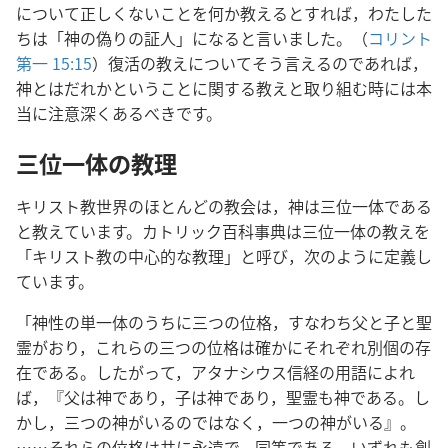
について正しくないことを何か教えるとすれば，わたした
ちは「神の偽りの証人」になると言いました。（
コリント
第一 15:15
）復活の教えについてそう言えるのであれば，
神とはだれかということに関する教えと取り組む時には本
当に注意深くあるべきです。
三位一体の教理
キリスト教世界のほとんどの教会は，神は三位一体である
と教えています。カトリック百科事典は三位一体の教えを
「キリスト教の中心的な教理」と呼び，次のように定義し
ています。
「神性の単一体のうちに三つの位格，すなわち父と子と聖
霊がおり，これらの三つの位格は確かにそれぞれ別個の存
在である。したがって，アタナシウス信経の用語によれ
ば，『父は神であり，子は神であり，聖霊も神である。し
かし，三つの神がいるのではなく，一つの神がいる』。
……それらの位格は共に永遠で，同等である。いずれも創