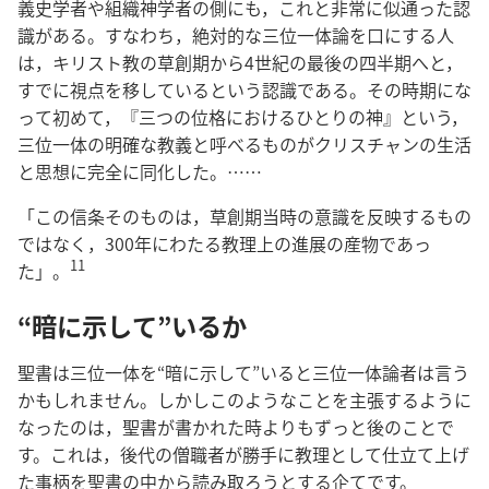
義史学者や組織神学者の側にも，これと非常に似通った認
識がある。すなわち，絶対的な三位一体論を口にする人
は，キリスト教の草創期から4世紀の最後の四半期へと，
すでに視点を移しているという認識である。その時期にな
って初めて，『三つの位格におけるひとりの神』という，
三位一体の明確な教義と呼べるものがクリスチャンの生活
と思想に完全に同化した。……
「この信条そのものは，草創期当時の意識を反映するもの
ではなく，300年にわたる教理上の進展の産物であっ
11
た」。
“暗に示して”いるか
聖書は三位一体を“暗に示して”いると三位一体論者は言う
かもしれません。しかしこのようなことを主張するように
なったのは，聖書が書かれた時よりもずっと後のことで
す。これは，後代の僧職者が勝手に教理として仕立て上げ
た事柄を聖書の中から読み取ろうとする企てです。