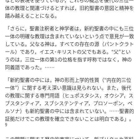
体の教理と関連づけるとすれば，旧約聖書の意図と精神を
踏み越えることになる。
「さらに，聖書注釈者と神学者は，新約聖書の中にも三位
一体の明確な教理は含まれていないという点で意見が一致
している。父なる神は，すべての存在の源（パントクラト
ール）であり，イエス･キリストの父でもある。“父”とい
うのは，三位一体の第1の位格を指す呼称ではなく，神の
同義語であった。……
「新約聖書の中には，神の形而上学的性質（“内在的三位
一体”）に関する考え深い意識は見られない。また，後代
の教理に関する専門用語（ヒュポスタシス，オウシア，ス
ブスタンティア，スブシステンティア，プロソーポン，ペ
ルソナ）も新約聖書の中には含まれていない。……聖書的
証拠だけでこの教理を確立できないことは明白である」。
9
この問題に関する歴史的事実について，新ブリタニカ百科