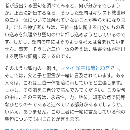
者が提出する聖句を調べてみると，何が分かるでしょう
か。正直に評価するなら，そうした聖句はキリスト教世界
の三位一体については触れていないことが明らかになりま
す。むしろ神学者たちは，三位一体に関する自分たちの思
い込みを無理やり聖句の中に押し込めようとしているので
す。しかし，聖句の中にはそのような考えは含まれていま
せん。事実，そうした三位一体の考えは，聖書全体が提出
する明確な証拠に反するのです。
そのような聖句の一例は，
マタイ 28章19節と20節
です。
そこでは，父と子と聖霊が一緒に言及されています。ある
人々は，これは三位一体を暗に示していると主張します。
しかし，その節をご自分で読んでみてください。この聖句
の中に，その三者は，永遠性，力，地位，知恵の点で同等
なひとりの神であると述べている部分があるでしょうか。
いいえ，ありません。この三者に一緒に言及している他の
聖句についても同じことが言えます。