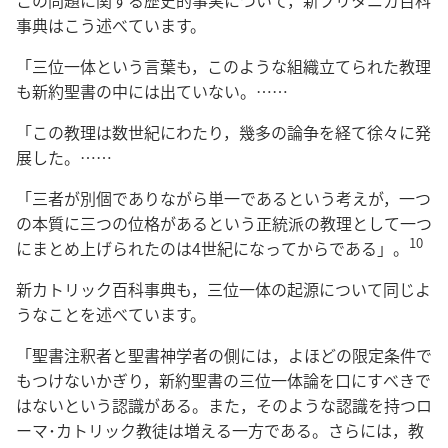
事典はこう述べています。
「三位一体という言葉も，このような組織立てられた教理
も新約聖書の中には出ていない。……
「この教理は数世紀にわたり，幾多の論争を経て徐々に発
展した。……
「三者が別個でありながら単一であるという考えが，一つ
の本質に三つの位格があるという正統派の教理として一つ
10
にまとめ上げられたのは4世紀になってからである」。
新カトリック百科事典も，三位一体の起源について同じよ
うなことを述べています。
「聖書注釈者と聖書神学者の側には，よほどの限定条件で
もつけないかぎり，新約聖書の三位一体論を口にすべきで
はないという認識がある。また，そのような認識を持つロ
ーマ･カトリック教徒は増える一方である。さらには，教