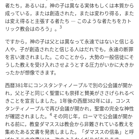
者たち，あるいは，神の子は異なる実体もしくは本質から
成っている，または創造された，または変わり得る，また
は変え得ると主張する者たち ― このような者たちをカト
3
リック教会はのろう」。
ですから，神の子は父とは異なって永遠ではないと信じる
人や，子が創造されたと信じる人はだれでも，永遠の断罪
を言い渡されました。このことから，大勢の一般信徒にそ
うした教えを受け入れさせようとする圧力がいかに大きか
ったかが想像できます。
西暦381年にコンスタンティノープルで別の公会議が開か
れ，父と子と同じく聖霊にも崇拝と賛美がささげられるべ
きことを宣言しました。1年後の西暦382年には，コンス
タンティノープルで再び会議が開かれ，聖霊の完全な神性
4
が確認されました。
その同じ年，ローマで公会議が開か
れる前に，教皇ダマススは教会から非難されている教えを
集めたある文書を発表しました。「ダマススの信条」と呼