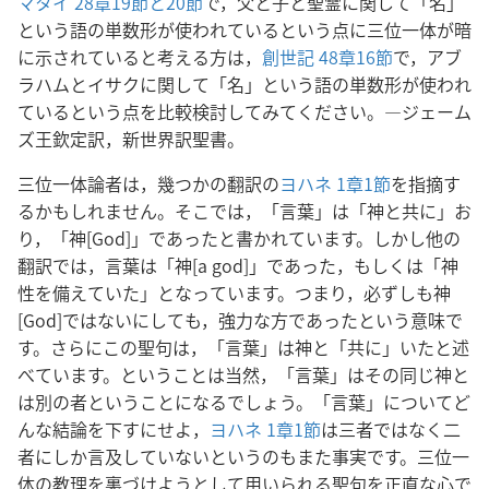
マタイ 28章19節と20節
で，父と子と聖霊に関して「名」
という語の単数形が使われているという点に三位一体が暗
に示されていると考える方は，
創世記 48章16節
で，アブ
ラハムとイサクに関して「名」という語の単数形が使われ
ているという点を比較検討してみてください。―ジェーム
ズ王欽定訳，新世界訳聖書。
三位一体論者は，幾つかの翻訳の
ヨハネ 1章1節
を指摘す
るかもしれません。そこでは，「言葉」は「神と共に」お
り，「神[God]」であったと書かれています。しかし他の
翻訳では，言葉は「神[a god]」であった，もしくは「神
性を備えていた」となっています。つまり，必ずしも神
[God]ではないにしても，強力な方であったという意味で
す。さらにこの聖句は，「言葉」は神と「共に」いたと述
べています。ということは当然，「言葉」はその同じ神と
は別の者ということになるでしょう。「言葉」についてど
んな結論を下すにせよ，
ヨハネ 1章1節
は三者ではなく二
者にしか言及していないというのもまた事実です。三位一
体の教理を裏づけようとして用いられる聖句を正直な心で