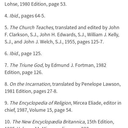
Lohse, 1980 Edition, page 53.
4.
Ibid.,
pages 64-5.
5.
The Church Teaches,
translated and edited by John
F. Clarkson, S.J., John H. Edwards, S.J., William J. Kelly,
S.J., and John J. Welch, S.J., 1955, pages 125-7.
6.
Ibid.,
page 125.
7.
The Triune God,
by Edmund J. Fortman, 1982
Edition, page 126.
8.
On the Incarnation,
translated by Penelope Lawson,
1981 Edition, pages 27-8.
9.
The Encyclopedia of Religion
, Mircea Eliade, editor in
chief, 1987, Volume 15, page 54.
10.
The New Encyclopædia Britannica
, 15th Edition,