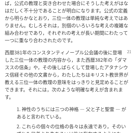
ば，公式の教理と突き合わせた場合にそうした考えがはな
はだしく不十分であることが明白になります。公式の定義
から明らかなとおり，三位一体の教理は単純な考えではあ
りません。むしろそれは，別個のいろいろな考えの複雑な
組み合わせであり，それぞれの考えが長い期間にわたって
一つに重なり合わされたのです。
西暦381年のコンスタンティノープル公会議の後に登場
した三位一体の教理の内容から，また西暦382年の「ダマ
ススの信条」や，その後しばらくして登場したアタナシウ
ス信経その他の文書から，わたしたちはキリスト教世界が
教える三位一体の教理の意味をはっきりと見定めることが
できます。それには，次のような明確な考えが含まれま
す。
1. 神性のうちには三つの神格 ― 父と子と聖霊 ― が
あると言われている。
2. これらの個々の位格の各々は永遠であり，そのい