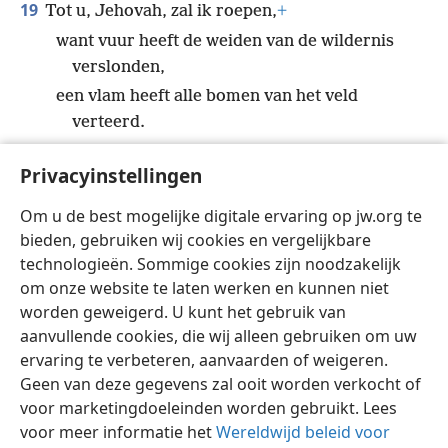
19
Tot u, Jehovah, zal ik roepen,
+
want vuur heeft de weiden van de wildernis
verslonden,
een vlam heeft alle bomen van het veld
verteerd.
20
Zelfs de wilde dieren verlangen naar u,
Privacyinstellingen
want de waterstromen zijn opgedroogd
en vuur heeft de weiden van de wildernis
Om u de best mogelijke digitale ervaring op jw.org te
verslonden.
bieden, gebruiken wij cookies en vergelijkbare
technologieën. Sommige cookies zijn noodzakelijk
om onze website te laten werken en kunnen niet
worden geweigerd. U kunt het gebruik van
aanvullende cookies, die wij alleen gebruiken om uw
Nederlands
Delen
Instellingen
ervaring te verbeteren, aanvaarden of weigeren.
Copyright
© 2026 Watch Tower Bible and Tract Society of Pennsylvania
Geen van deze gegevens zal ooit worden verkocht of
Gebruiksvoorwaarden
Privacybeleid
Privacyinstellingen
voor marketingdoeleinden worden gebruikt. Lees
Inloggen
JW.ORG
voor meer informatie het
Wereldwijd beleid voor