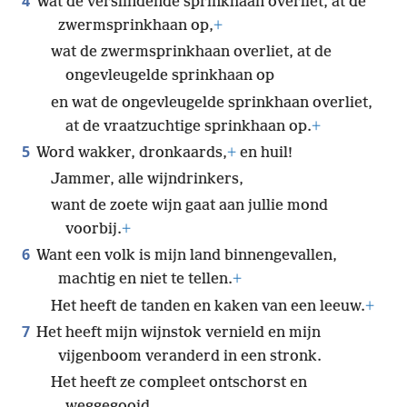
4
Wat de verslindende sprinkhaan overliet, at de
zwermsprinkhaan op,
+
wat de zwermsprinkhaan overliet, at de
ongevleugelde sprinkhaan op
en wat de ongevleugelde sprinkhaan overliet,
at de vraatzuchtige sprinkhaan op.
+
5
Word wakker, dronkaards,
+
en huil!
Jammer, alle wijndrinkers,
want de zoete wijn gaat aan jullie mond
voorbij.
+
6
Want een volk is mijn land binnengevallen,
machtig en niet te tellen.
+
Het heeft de tanden en kaken van een leeuw.
+
7
Het heeft mijn wijnstok vernield en mijn
vijgenboom veranderd in een stronk.
Het heeft ze compleet ontschorst en
weggegooid,