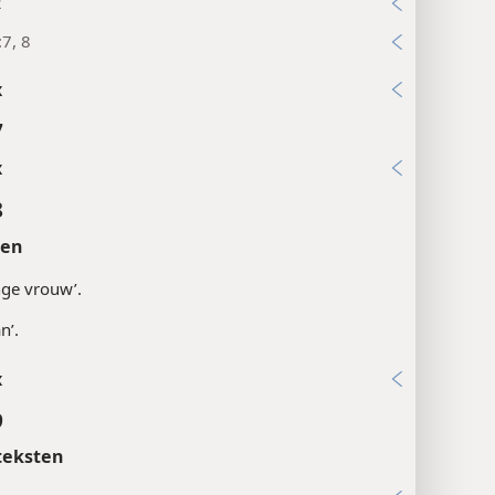
2
7, 8
x
7
x
8
ten
nge vrouw’.
n’.
x
9
teksten