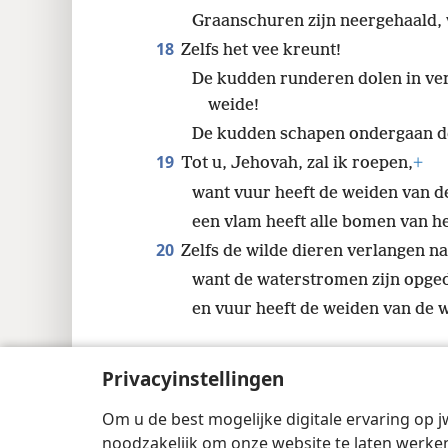
Graanschuren zijn neergehaald, 
18
Zelfs het vee kreunt!
De kudden runderen dolen in ve
weide!
De kudden schapen ondergaan de
19
Tot u, Jehovah, zal ik roepen,
+
want vuur heeft de weiden van d
een vlam heeft alle bomen van he
20
Zelfs de wilde dieren verlangen na
want de waterstromen zijn opge
en vuur heeft de weiden van de w
Privacyinstellingen
Om u de best mogelijke digitale ervaring op j
Copyright
© 2026 Watch Tower Bible and 
noodzakelijk om onze website te laten werken