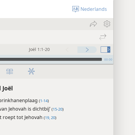
Nederlands
Joël 1:1-20
00:00
 Joël
prinkhanenplaag
(
1-14
)
van Jehovah is dichtbij’
(
15-20
)
t roept tot Jehovah
(
19, 20
)
1