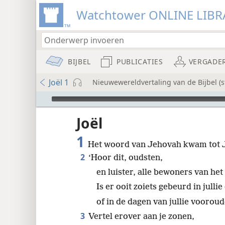
Watchtower ONLINE LIBR
BIJBEL
PUBLICATIES
VERGADE
Joël 1
Nieuwewereldvertaling van de Bijbel (s
Audio Player
udie-
Joël
1
Het woord van Jehovah kwam tot J
2
‘Hoor dit, oudsten,
en luister, alle bewoners van het
Is er ooit zoiets gebeurd in julli
8
of in de dagen van jullie vooroud
16
3
Vertel erover aan je zonen,