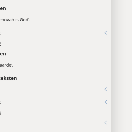
ten
‘Jehovah is God’.
x
2
ten
 aarde’.
teksten
2
x
3
x