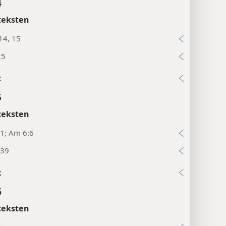
4
teksten
14, 15
25
x
5
teksten
:1; Am 6:6
:39
x
6
teksten