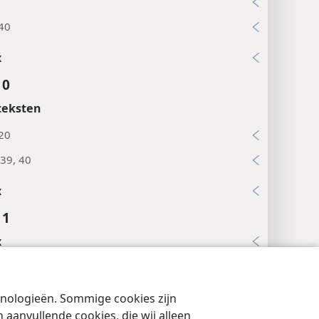
:40
x
10
teksten
:20
39, 40
x
11
x
12
teksten
chnologieën. Sommige cookies zijn
cyinstellingen
Inloggen
JW.ORG
aanvullende cookies, die wij alleen
:20