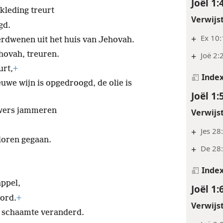
Joël 1:
kleding treurt
Verwijs
gd.
+
Ex 10:
erdwenen uit het huis van Jehovah.
hovah, treuren.
+
Joë 2:
urt,
+
Inde
euwe wijn is opgedroogd, de olie is
Joël 1:
uwers jammeren
Verwijs
+
Jes 28
rloren gegaan.
+
De 28
Inde
appel,
Joël 1:
dord.
+
Verwijs
n schaamte veranderd.