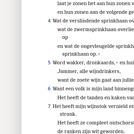
laat je zonen het aan hun zonen v
en hun zonen aan de volgende ge
4
Wat de verslindende sprinkhaan ov
wat de zwermsprinkhaan overliet
op
en wat de ongevleugelde sprinkha
sprinkhaan op.
+
5
Word wakker, dronkaards,
+
en hui
Jammer, alle wijndrinkers,
want de zoete wijn gaat aan julli
6
Want een volk is mijn land binnenge
Het heeft de tanden en kaken va
7
Het heeft mijn wijnstok vernield 
stronk.
Het heeft ze compleet ontschors
de ranken zijn wit geworden.