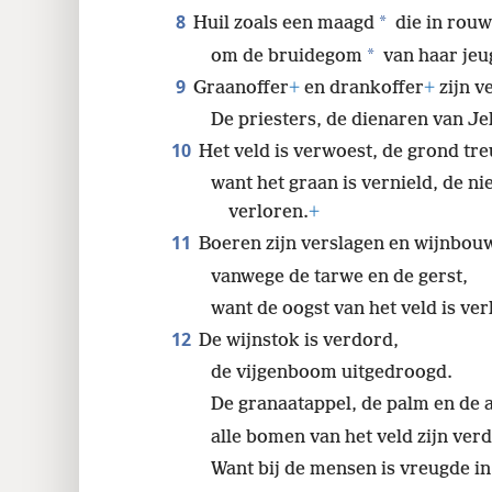
8
*
Huil zoals een maagd
die in rouw
*
om de bruidegom
van haar jeu
9
Graanoffer
+
en drankoffer
+
zijn v
De priesters, de dienaren van Je
10
Het veld is verwoest, de grond tre
want het graan is vernield, de ni
verloren.
+
11
Boeren zijn verslagen en wijnbo
vanwege de tarwe en de gerst,
want de oogst van het veld is ve
12
De wijnstok is verdord,
de vijgenboom uitgedroogd.
De granaatappel, de palm en de 
alle bomen van het veld zijn ver
Want bij de mensen is vreugde i