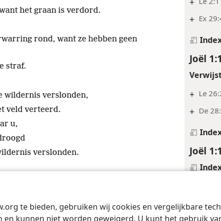
+
Le 2:1
want het graan is verdord.
+
Ex 29
rwarring rond, want ze hebben geen
Inde
Joël 1:
 straf.
Verwijs
+
Le 26
e wildernis verslonden,
t veld verteerd.
+
De 28:
ar u,
Inde
droogd
Joël 1:
ildernis verslonden.
Inde
Joël 1:
Verwijs
w.org te bieden, gebruiken wij cookies en vergelijkbare te
Tract Society of Pennsylvania
Gebruiksvoorwaarden
Privacybeleid
Priva
 en kunnen niet worden geweigerd. U kunt het gebruik van 
Le 26