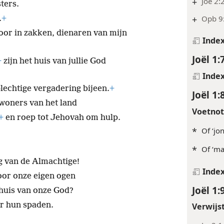
+
Joë 2:
ters.
+
Opb 9:
.
+
or in zakken, dienaren van mijn
Inde
Joël 1:
+
zijn het huis van jullie God
Inde
lechtige vergadering bijeen.
+
Joël 1:
woners van het land
Voetno
+
en roep tot Jehovah om hulp.
*
Of ‘jo
*
Of ‘ma
g van de Almachtige!
Inde
oor onze eigen ogen
Joël 1:
 huis van onze God?
r hun spaden.
Verwijs