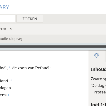
ARY
RINGEN
tudie-uitgave)
*
oël,
de zoon van Pe̱thuël:
Inhoud
Zware s
*
 land.
‘De dag 
e dagen
Profee
ers?
+
Joël 1: