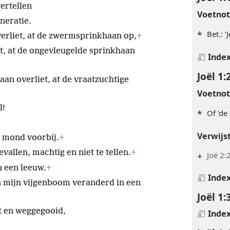
ertellen
Voetno
neratie.
*
Bet.: 
erliet, at de zwermsprinkhaan op,
+
, at de ongevleugelde sprinkhaan
Inde
Joël 1:
an overliet, at de vraatzuchtige
Voetno
l!
*
Of ‘de
Verwijs
e mond voorbij.
+
vallen, machtig en niet te tellen.
+
+
Joë 2:
n een leeuw.
+
Inde
en mijn vijgenboom veranderd in een
Joël 1:
t en weggegooid,
Inde