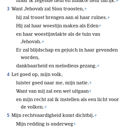
maar ik zegende hem en maakte hem talrijk.
+
3
Want Jehovah zal Sion troosten,
+
hij zal troost brengen aan al haar ruïnes.
+
Hij zal haar woestijn maken als Eden
+
en haar woestijnvlakte als de tuin van
Jehovah.
+
Er zal blijdschap en gejuich in haar gevonden
worden,
dankbaarheid en melodieus gezang.
+
4
Let goed op, mijn volk,
luister goed naar me, mijn natie.
+
Want van mij zal een wet uitgaan
+
en mijn recht zal ik instellen als een licht voor
de volken.
+
5
Mijn rechtvaardigheid komt dichtbij.
+
Mijn redding is onderweg
+