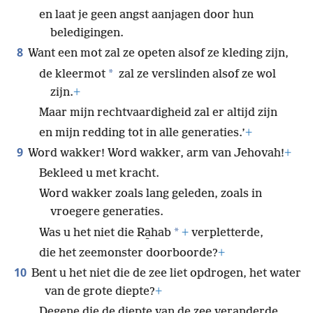
en laat je geen angst aanjagen door hun
beledigingen.
8
Want een mot zal ze opeten alsof ze kleding zijn,
*
de kleermot
zal ze verslinden alsof ze wol
zijn.
+
Maar mijn rechtvaardigheid zal er altijd zijn
en mijn redding tot in alle generaties.’
+
9
Word wakker! Word wakker, arm van Jehovah!
+
Bekleed u met kracht.
Word wakker zoals lang geleden, zoals in
vroegere generaties.
*
Was u het niet die Ra̱hab
+
verpletterde,
die het zeemonster doorboorde?
+
10
Bent u het niet die de zee liet opdrogen, het water
van de grote diepte?
+
Degene die de diepte van de zee veranderde