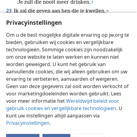
Je zult die nooit meer drinken.
+
23
Ik zal die geven aan hen die je kwellen,
+
*
aan hen die tegen je
zeggen: “Buig, dan
Privacyinstellingen
kunnen we over je heen lopen!”
Om u de best mogelijke digitale ervaring op jw.org te
Je maakte je rug als de grond,
bieden, gebruiken wij cookies en vergelijkbare
als een straat waar ze overheen konden gaan.’
technologieën. Sommige cookies zijn noodzakelijk
om onze website te laten werken en kunnen niet
worden geweigerd. U kunt het gebruik van
aanvullende cookies, die wij alleen gebruiken om uw
ervaring te verbeteren, aanvaarden of weigeren.
Nederlands
Delen
Instellingen
Geen van deze gegevens zal ooit worden verkocht of
Copyright
© 2026 Watch Tower Bible and Tract Society of Pennsylvania
voor marketingdoeleinden worden gebruikt. Lees
Gebruiksvoorwaarden
Privacybeleid
Privacyinstellingen
Inloggen
JW.ORG
voor meer informatie het
Wereldwijd beleid voor
gebruik cookies en vergelijkbare technologieën
. U
kunt uw instellingen altijd aanpassen via
Privacyinstellingen
.