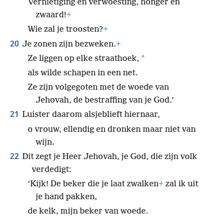
Vernietiging en verwoesting, honger en
zwaard!
+
Wie zal je troosten?
+
20
Je zonen zijn bezweken.
+
*
Ze liggen op elke straathoek,
als wilde schapen in een net.
Ze zijn volgegoten met de woede van
Jehovah, de bestraffing van je God.’
21
Luister daarom alsjeblieft hiernaar,
o vrouw, ellendig en dronken maar niet van
wijn.
22
Dit zegt je Heer Jehovah, je God, die zijn volk
verdedigt:
‘Kijk! De beker die je laat zwalken
+
zal ik uit
je hand pakken,
de kelk, mijn beker van woede.