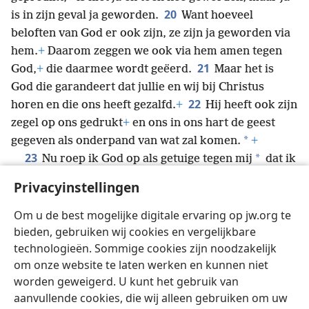
20
is in zijn geval ja geworden.
Want hoeveel
beloften van God er ook zijn, ze zijn ja geworden via
hem.
+
Daarom zeggen we ook via hem amen tegen
21
God,
+
die daarmee wordt geëerd.
Maar het is
God die garandeert dat jullie en wij bij Christus
22
horen en die ons heeft gezalfd.
+
Hij heeft ook zijn
zegel op ons gedrukt
+
en ons in ons hart de geest
*
gegeven als onderpand van wat zal komen.
+
23
*
Nu roep ik God op als getuige tegen mij
dat ik
om jullie te sparen nog niet naar Korinthe ben
Privacyinstellingen
24
gekomen.
Natuurlijk zijn we geen meesters over
jullie geloof,
+
maar we zijn medewerkers voor jullie
Om u de best mogelijke digitale ervaring op jw.org te
vreugde, want jullie staan vast door jullie geloof.
bieden, gebruiken wij cookies en vergelijkbare
technologieën. Sommige cookies zijn noodzakelijk
om onze website te laten werken en kunnen niet
worden geweigerd. U kunt het gebruik van
aanvullende cookies, die wij alleen gebruiken om uw
Nederlands
Delen
Instellingen