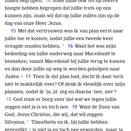
14
zullen begrijpen,
zoals jullie ook tot op zekere
hoogte hebben begrepen dat jullie trots op ons
kunnen zijn, zoals wij dat op jullie zullen zijn op de
dag van onze Heer Jezus.
15
Met dat vertrouwen was ik van plan eerst naar
jullie toe te komen, zodat jullie een tweede keer
16
*
vreugde zouden hebben.
Want het was mijn
bedoeling om jullie onderweg naar Macedonië te
bezoeken, vanuit Macedonië bij jullie terug te komen
en dan door jullie op weg te worden geholpen naar
17
Judea.
+
Toen ik dat plan had, dacht ik daar toch
niet te makkelijk over? Of denk ik vleselijk over mijn
plannen, zodat ik ‘ja, ja’ zeg en daarna ‘nee, nee’?
18
God staat er borg voor dat wat we tegen jullie
19
zeggen niet ja is en toch nee.
Want de Zoon van
God, Jezus Christus, die wij, dat wil zeggen
*
Silva̱nus,
Timotheüs en ik, bij jullie hebben
gepredikt,
+
is niet ja en toch nee geworden, maar ja