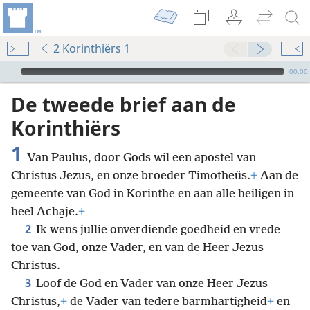
2 Korinthiërs 1
Audio Player
00:00
De tweede brief aan de
Korinthiërs
1
Van Paulus, door Gods wil een apostel van
Christus Jezus, en onze broeder Timotheüs.
+
Aan de
gemeente van God in Korinthe en aan alle heiligen in
heel Acha̱je.
+
2
Ik wens jullie onverdiende goedheid en vrede
toe van God, onze Vader, en van de Heer Jezus
Christus.
3
Loof de God en Vader van onze Heer Jezus
Christus,
+
de Vader van tedere barmhartigheid
+
en