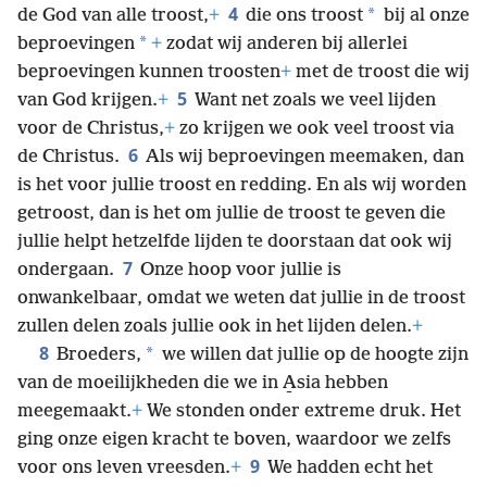
4
*
de God van alle troost,
+
die ons troost
bij al onze
*
beproevingen
+
zodat wij anderen bij allerlei
beproevingen kunnen troosten
+
met de troost die wij
5
van God krijgen.
+
Want net zoals we veel lijden
voor de Christus,
+
zo krijgen we ook veel troost via
6
de Christus.
Als wij beproevingen meemaken, dan
is het voor jullie troost en redding. En als wij worden
getroost, dan is het om jullie de troost te geven die
jullie helpt hetzelfde lijden te doorstaan dat ook wij
7
ondergaan.
Onze hoop voor jullie is
onwankelbaar, omdat we weten dat jullie in de troost
zullen delen zoals jullie ook in het lijden delen.
+
8
*
Broeders,
we willen dat jullie op de hoogte zijn
van de moeilijkheden die we in A̱sia hebben
meegemaakt.
+
We stonden onder extreme druk. Het
ging onze eigen kracht te boven, waardoor we zelfs
9
voor ons leven vreesden.
+
We hadden echt het