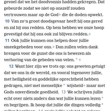
gevoel dat we het doodvonnis hadden gekregen. Dat
gebeurde zodat we niet op onszelf zouden
vertrouwen maar op de God
+
die de doden opwekt.
10
Van zo’n groot doodsgevaar heeft hij ons gered
en zal hij ons redden. Op hem hebben we onze hoop
gevestigd dat hij ons ook zal blijven redden.
+
11
Ook jullie kunnen ons helpen door jullie
smeekgebeden voor ons.
+
Dan zullen velen dank
brengen voor de gunst die ons is bewezen als
*
verhoring van de gebeden van velen.
+
12
Want hier zijn we trots op: ons geweten getuigt
dat we ons in de wereld, en vooral tegenover jullie,
met heiligheid en goddelijke oprechtheid hebben
*
gedragen, niet met menselijke
wijsheid
+
maar met
13
Gods onverdiende goedheid.
We schrijven jullie
*
echt over niets anders dan wat jullie kunnen lezen
*
en begrijpen. Ik hoop dat jullie die dingen volledig