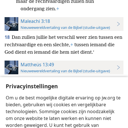
maar de rechtvaardigen zullen hun
ondergang zien.
+
Maleachi 3:18
Nieuwewereldvertaling van de Bijbel (studie-uitgave)
18
Dan zullen jullie het verschil weer zien tussen een
rechtvaardige en een slechte,
+
tussen iemand die
God dient en iemand die hem niet dient.’
Mattheüs 13:49
Nieuwewereldvertaling van de Bijbel (studie-uitgave)
49
Zo zal het ook gaan aan het einde van het
Privacyinstellingen
tijdperk.
+
De engelen zullen eropuit gaan en zullen
de slechten scheiden van de rechtvaardigen
Om u de best mogelijke digitale ervaring op jw.org te
bieden, gebruiken wij cookies en vergelijkbare
technologieën. Sommige cookies zijn noodzakelijk
om onze website te laten werken en kunnen niet
worden geweigerd. U kunt het gebruik van