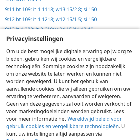
9:11
bt 109;
it-1 1118;
w13 15/2 8;
si 150
9:12
bt 109;
it-1 1218;
w12 15/1 5;
si 150
9:13
it-1 282;
it-2 618;
w04 15/11 18-19
Privacyinstellingen
9:14
si 150
9:15
si 150
Om u de best mogelijke digitale ervaring op jw.org te
bieden, gebruiken wij cookies en vergelijkbare
technologieën. Sommige cookies zijn noodzakelijk
om onze website te laten werken en kunnen niet
worden geweigerd. U kunt het gebruik van
Nederlands
Delen
Instellingen
aanvullende cookies, die wij alleen gebruiken om uw
ervaring te verbeteren, aanvaarden of weigeren.
Copyright
© 2026 Watch Tower Bible and Tract Society of Pennsylvania
Gebruiksvoorwaarden
Privacybeleid
Privacyinstellingen
Geen van deze gegevens zal ooit worden verkocht of
Inloggen
JW.ORG
voor marketingdoeleinden worden gebruikt. Lees
voor meer informatie het
Wereldwijd beleid voor
gebruik cookies en vergelijkbare technologieën
. U
kunt uw instellingen altijd aanpassen via