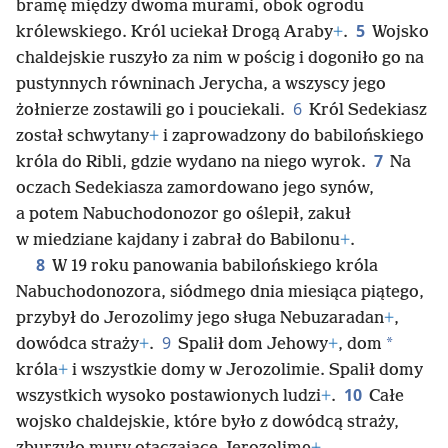
bramę między dwoma murami, obok ogrodu
5
królewskiego. Król uciekał Drogą Araby
+
.
Wojsko
chaldejskie ruszyło za nim w pościg i dogoniło go na
pustynnych równinach Jerycha, a wszyscy jego
6
żołnierze zostawili go i pouciekali.
Król Sedekiasz
został schwytany
+
i zaprowadzony do babilońskiego
7
króla do Ribli, gdzie wydano na niego wyrok.
Na
oczach Sedekiasza zamordowano jego synów,
a potem Nabuchodonozor go oślepił, zakuł
w miedziane kajdany i zabrał do Babilonu
+
.
8
W 19 roku panowania babilońskiego króla
Nabuchodonozora, siódmego dnia miesiąca piątego,
przybył do Jerozolimy jego sługa Nebuzaradan
+
,
9
*
dowódca straży
+
.
Spalił dom Jehowy
+
, dom
króla
+
i wszystkie domy w Jerozolimie. Spalił domy
10
wszystkich wysoko postawionych ludzi
+
.
Całe
wojsko chaldejskie, które było z dowódcą straży,