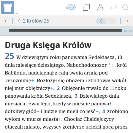
2 Królów 25
Audio Player
00:00
Druga Księga Królów
25
W dziewiątym roku panowania Sedekiasza, 10
*
dnia miesiąca dziesiątego, Nabuchodonozor
+
, król
Babilonu, nadciągnął z całą swoją armią pod
Jerozolimę
+
. Rozłożył się obozem i zbudował wokół
2
niej mur oblężniczy
+
.
Oblężenie trwało do 11 roku
3
panowania króla Sedekiasza.
Dziewiątego dnia
miesiąca czwartego, kiedy w mieście panował
4
dotkliwy głód
+
i ludzie nie mieli co jeść
+
,
zrobiono
wyłom w murze miasta
+
. Chociaż Chaldejczycy
otaczali miasto, wszyscy żołnierze uciekli nocą przez