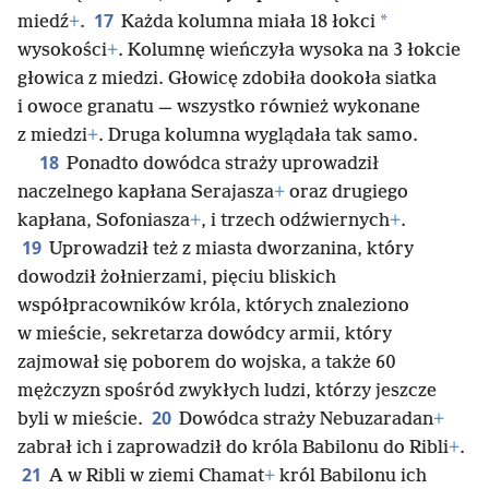
17
*
miedź
+
.
Każda kolumna miała 18 łokci
wysokości
+
. Kolumnę wieńczyła wysoka na 3 łokcie
głowica z miedzi. Głowicę zdobiła dookoła siatka
i owoce granatu — wszystko również wykonane
z miedzi
+
. Druga kolumna wyglądała tak samo.
18
Ponadto dowódca straży uprowadził
naczelnego kapłana Serajasza
+
oraz drugiego
kapłana, Sofoniasza
+
, i trzech odźwiernych
+
.
19
Uprowadził też z miasta dworzanina, który
dowodził żołnierzami, pięciu bliskich
współpracowników króla, których znaleziono
w mieście, sekretarza dowódcy armii, który
zajmował się poborem do wojska, a także 60
mężczyzn spośród zwykłych ludzi, którzy jeszcze
20
byli w mieście.
Dowódca straży Nebuzaradan
+
zabrał ich i zaprowadził do króla Babilonu do Ribli
+
.
21
A w Ribli w ziemi Chamat
+
król Babilonu ich