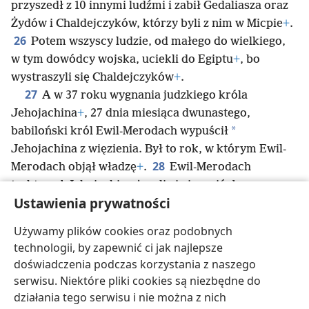
przyszedł z 10 innymi ludźmi i zabił Gedaliasza oraz
Żydów i Chaldejczyków, którzy byli z nim w Micpie
+
.
26
Potem wszyscy ludzie, od małego do wielkiego,
w tym dowódcy wojska, uciekli do Egiptu
+
, bo
wystraszyli się Chaldejczyków
+
.
27
A w 37 roku wygnania judzkiego króla
Jehojachina
+
, 27 dnia miesiąca dwunastego,
*
babiloński król Ewil-Merodach wypuścił
Jehojachina z więzienia. Był to rok, w którym Ewil-
28
Merodach objął władzę
+
.
Ewil-Merodach
traktował Jehojachina życzliwie i wyniósł go
Ustawienia prywatności
*
ponad
innych królów, którzy też znaleźli się
29
w Babilonie.
Jehojachin zdjął więc ubiór
Używamy plików cookies oraz podobnych
więzienny i przez resztę życia jadał przy stole króla.
technologii, by zapewnić ci jak najlepsze
30
Otrzymywał od króla stały przydział żywności —
doświadczenia podczas korzystania z naszego
dzień po dniu, do końca życia.
serwisu. Niektóre pliki cookies są niezbędne do
działania tego serwisu i nie można z nich