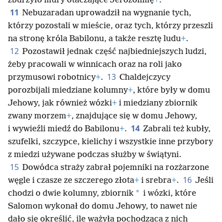
zburzyło mury otaczające Jerozolimę
+
.
11
Nebuzaradan uprowadził na wygnanie tych,
którzy pozostali w mieście, oraz tych, którzy przeszli
na stronę króla Babilonu, a także resztę ludu
+
.
12
Pozostawił jednak część najbiedniejszych ludzi,
żeby pracowali w winnicach oraz na roli jako
13
przymusowi robotnicy
+
.
Chaldejczycy
porozbijali miedziane kolumny
+
, które były w domu
Jehowy, jak również wózki
+
i miedziany zbiornik
zwany morzem
+
, znajdujące się w domu Jehowy,
14
i wywieźli miedź do Babilonu
+
.
Zabrali też kubły,
szufelki, szczypce, kielichy i wszystkie inne przybory
z miedzi używane podczas służby w świątyni.
15
Dowódca straży zabrał pojemniki na rozżarzone
16
węgle i czasze ze szczerego złota
+
i srebra
+
.
Jeśli
*
chodzi o dwie kolumny, zbiornik
i wózki, które
Salomon wykonał do domu Jehowy, to nawet nie
dało się określić, ile ważyła pochodząca z nich