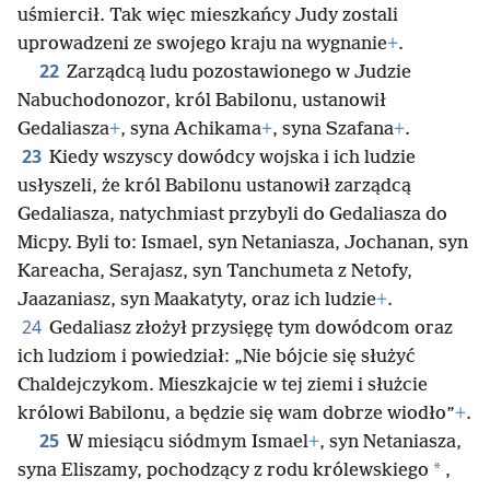
uśmiercił. Tak więc mieszkańcy Judy zostali
uprowadzeni ze swojego kraju na wygnanie
+
.
22
Zarządcą ludu pozostawionego w Judzie
Nabuchodonozor, król Babilonu, ustanowił
Gedaliasza
+
, syna Achikama
+
, syna Szafana
+
.
23
Kiedy wszyscy dowódcy wojska i ich ludzie
usłyszeli, że król Babilonu ustanowił zarządcą
Gedaliasza, natychmiast przybyli do Gedaliasza do
Micpy. Byli to: Ismael, syn Netaniasza, Jochanan, syn
Kareacha, Serajasz, syn Tanchumeta z Netofy,
Jaazaniasz, syn Maakatyty, oraz ich ludzie
+
.
24
Gedaliasz złożył przysięgę tym dowódcom oraz
ich ludziom i powiedział: „Nie bójcie się służyć
Chaldejczykom. Mieszkajcie w tej ziemi i służcie
królowi Babilonu, a będzie się wam dobrze wiodło”
+
.
25
W miesiącu siódmym Ismael
+
, syn Netaniasza,
*
syna Eliszamy, pochodzący z rodu królewskiego
,