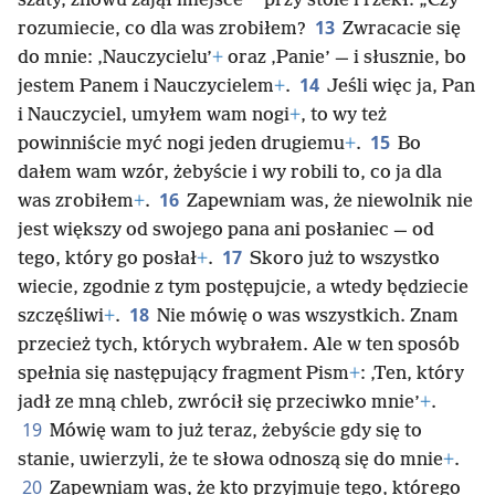
*
szaty, znowu zajął miejsce
przy stole i rzekł: „Czy
13
rozumiecie, co dla was zrobiłem?
Zwracacie się
do mnie: ‚Nauczycielu’
+
oraz ‚Panie’ — i słusznie, bo
14
jestem Panem i Nauczycielem
+
.
Jeśli więc ja, Pan
i Nauczyciel, umyłem wam nogi
+
, to wy też
15
powinniście myć nogi jeden drugiemu
+
.
Bo
dałem wam wzór, żebyście i wy robili to, co ja dla
16
was zrobiłem
+
.
Zapewniam was, że niewolnik nie
jest większy od swojego pana ani posłaniec — od
17
tego, który go posłał
+
.
Skoro już to wszystko
wiecie, zgodnie z tym postępujcie, a wtedy będziecie
18
szczęśliwi
+
.
Nie mówię o was wszystkich. Znam
przecież tych, których wybrałem. Ale w ten sposób
spełnia się następujący fragment Pism
+
: ‚Ten, który
jadł ze mną chleb, zwrócił się przeciwko mnie’
+
.
19
Mówię wam to już teraz, żebyście gdy się to
stanie, uwierzyli, że te słowa odnoszą się do mnie
+
.
20
Zapewniam was, że kto przyjmuje tego, którego