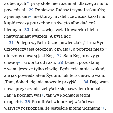
*
z obecnych
przy stole nie rozumiał, dlaczego mu to
29
powiedział.
Ponieważ Judasz trzymał szkatułkę
z pieniędzmi
+
, niektórzy myśleli, że Jezus kazał mu
kupić rzeczy potrzebne na święto albo dać coś
30
biednym.
Judasz więc wziął kawałek chleba
i natychmiast wyszedł. A była noc
+
.
31
Po jego wyjściu Jezus powiedział: „Teraz Syn
*
Człowieczy jest otoczony chwałą
+
, a poprzez niego
32
otoczony chwałą jest Bóg.
Sam Bóg otoczy go
33
chwałą
+
i zrobi to od razu.
Dzieci, pozostanę
z wami jeszcze tylko chwilę. Będziecie mnie szukać,
ale jak powiedziałem Żydom, tak teraz mówię wam:
34
‚Tam, dokąd idę, nie możecie przyjść’
+
.
Daję wam
nowe przykazanie, żebyście się nawzajem kochali.
Jak ja kocham was
+
, tak wy kochajcie jedni
35
drugich
+
.
Po miłości widocznej wśród was
wszyscy rozpoznają, że jesteście moimi uczniami”
+
.