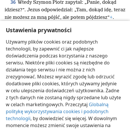
36
Wtedy Szymon Piotr zapytał: „Panie, dokąd
idziesz?”. Jezus odpowiedział: „Tam, dokąd idę, teraz
nie możesz za mną pójść, ale potem pójdziesz”
+
.
37
Piotr rzekł do niego: „Panie, czemu teraz nie
Ustawienia prywatności
mogę za tobą pójść? Oddam za ciebie życie”
+
.
38
Jezus mu odrzekł: „Oddasz za mnie życie?
Używamy plików cookies oraz podobnych
Zapewniam cię, że zanim kogut zapieje, trzy razy się
technologii, by zapewnić ci jak najlepsze
mnie zaprzesz”
+
.
doświadczenia podczas korzystania z naszego
serwisu. Niektóre pliki cookies są niezbędne do
działania tego serwisu i nie można z nich
zrezygnować. Możesz wyrazić zgodę lub odrzucić
dodatkowe pliki cookies, których używamy jedynie
polski
Udostępnij
Ustawienia
w celu ulepszenia doświadczeń użytkownika. Żadne
Copyright
© 2026 Watch Tower Bible and Tract Society of Pennsylvania
z tych danych nie zostaną nigdy sprzedane lub użyte
Warunki użytkowania
Polityka prywatności
Ustawienia prywatności
w celach marketingowych. Przeczytaj
Globalną
Zaloguj
JW.ORG
politykę wykorzystywania cookies i podobnych
technologii
, by dowiedzieć się więcej. W dowolnym
momencie możesz zmienić swoje ustawienia na