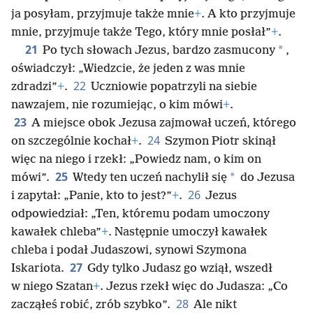
ja posyłam, przyjmuje także mnie
+
. A kto przyjmuje
mnie, przyjmuje także Tego, który mnie posłał”
+
.
21
*
Po tych słowach Jezus, bardzo zasmucony
,
oświadczył: „Wiedzcie, że jeden z was mnie
22
zdradzi”
+
.
Uczniowie popatrzyli na siebie
nawzajem, nie rozumiejąc, o kim mówi
+
.
23
A miejsce obok Jezusa zajmował uczeń, którego
24
on szczególnie kochał
+
.
Szymon Piotr skinął
więc na niego i rzekł: „Powiedz nam, o kim on
25
*
mówi”.
Wtedy ten uczeń nachylił się
do Jezusa
26
i zapytał: „Panie, kto to jest?”
+
.
Jezus
odpowiedział: „Ten, któremu podam umoczony
kawałek chleba”
+
. Następnie umoczył kawałek
chleba i podał Judaszowi, synowi Szymona
27
Iskariota.
Gdy tylko Judasz go wziął, wszedł
w niego Szatan
+
. Jezus rzekł więc do Judasza: „Co
28
zacząłeś robić, zrób szybko”.
Ale nikt