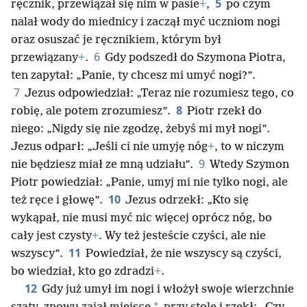
5
ręcznik, przewiązał się nim w pasie
+
,
po czym
nalał wody do miednicy i zaczął myć uczniom nogi
oraz osuszać je ręcznikiem, którym był
6
przewiązany
+
.
Gdy podszedł do Szymona Piotra,
ten zapytał: „Panie, ty chcesz mi umyć nogi?”.
7
Jezus odpowiedział: „Teraz nie rozumiesz tego, co
8
robię, ale potem zrozumiesz”.
Piotr rzekł do
niego: „Nigdy się nie zgodzę, żebyś mi mył nogi”.
Jezus odparł: „Jeśli ci nie umyję nóg
+
, to w niczym
9
nie będziesz miał ze mną udziału”.
Wtedy Szymon
Piotr powiedział: „Panie, umyj mi nie tylko nogi, ale
10
też ręce i głowę”.
Jezus odrzekł: „Kto się
wykąpał, nie musi myć nic więcej oprócz nóg, bo
cały jest czysty
+
. Wy też jesteście czyści, ale nie
11
wszyscy”.
Powiedział, że nie wszyscy są czyści,
bo wiedział, kto go zdradzi
+
.
12
Gdy już umył im nogi i włożył swoje wierzchnie