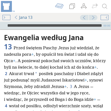
Jana 13
Audio Player
00:00
Ewangelia według Jana
13
Przed świętem Paschy Jezus już wiedział, że
nadeszła pora
+
, by opuścił ten świat i udał się do
Ojca
+
. A ponieważ pokochał swoich uczniów, którzy
byli na świecie, to dalej kochał ich aż do końca
+
.
2
*
Akurat trwał
posiłek paschalny i Diabeł zdążył
już podsunąć myśl Judaszowi Iskariotowi
+
, synowi
3
Szymona, żeby zdradził Jezusa
+
.
A Jezus —
wiedząc, że Ojciec wszystko dał w jego ręce,
i wiedząc, że przyszedł od Boga i do Boga idzie
+
—
4
wstał od posiłku, odłożył wierzchnie szaty, wziął