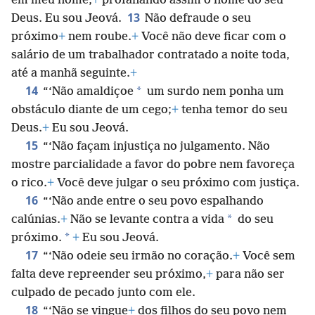
em meu nome,
+
profanando assim o nome do seu
13
Deus. Eu sou Jeová.
Não defraude o seu
próximo
+
nem roube.
+
Você não deve ficar com o
salário de um trabalhador contratado a noite toda,
até a manhã seguinte.
+
14
*
“‘Não amaldiçoe
um surdo nem ponha um
obstáculo diante de um cego;
+
tenha temor do seu
Deus.
+
Eu sou Jeová.
15
“‘Não façam injustiça no julgamento. Não
mostre parcialidade a favor do pobre nem favoreça
o rico.
+
Você deve julgar o seu próximo com justiça.
16
“‘Não ande entre o seu povo espalhando
*
calúnias.
+
Não se levante contra a vida
do seu
*
próximo.
+
Eu sou Jeová.
17
“‘Não odeie seu irmão no coração.
+
Você sem
falta deve repreender seu próximo,
+
para não ser
culpado de pecado junto com ele.
18
“‘Não se vingue
+
dos filhos do seu povo nem