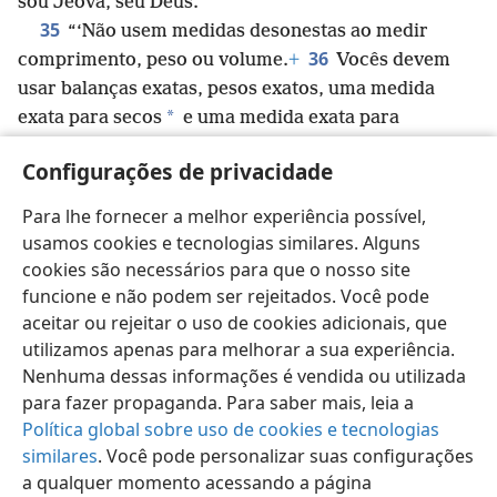
sou Jeová, seu Deus.
35
“‘Não usem medidas desonestas ao medir
36
comprimento, peso ou volume.
+
Vocês devem
usar balanças exatas, pesos exatos, uma medida
*
exata para secos
e uma medida exata para
*
líquidos.
+
Eu sou Jeová, seu Deus, que os tirou da
Configurações de privacidade
37
terra do Egito.
Por isso, guardem todos os meus
decretos e todas as minhas decisões judiciais, e
Para lhe fornecer a melhor experiência possível,
cumpram-nos.
+
Eu sou Jeová.’”
usamos cookies e tecnologias similares. Alguns
cookies são necessários para que o nosso site
funcione e não podem ser rejeitados. Você pode
aceitar ou rejeitar o uso de cookies adicionais, que
utilizamos apenas para melhorar a sua experiência.
Português (Brasil)
Compartilhar
Preferências
Nenhuma dessas informações é vendida ou utilizada
Copyright
© 2026 Watch Tower Bible and Tract Society of Pennsylvania
para fazer propaganda. Para saber mais, leia a
Termos de Uso
Política de Privacidade
Configurações de Privacidade
Login
JW.ORG
Política global sobre uso de cookies e tecnologias
similares
. Você pode personalizar suas configurações
a qualquer momento acessando a página