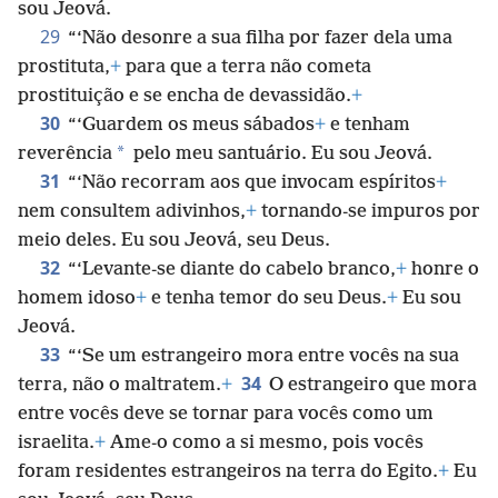
sou Jeová.
29
“‘Não desonre a sua filha por fazer dela uma
prostituta,
+
para que a terra não cometa
prostituição e se encha de devassidão.
+
30
“‘Guardem os meus sábados
+
e tenham
*
reverência
pelo meu santuário. Eu sou Jeová.
31
“‘Não recorram aos que invocam espíritos
+
nem consultem adivinhos,
+
tornando-se impuros por
meio deles. Eu sou Jeová, seu Deus.
32
“‘Levante-se diante do cabelo branco,
+
honre o
homem idoso
+
e tenha temor do seu Deus.
+
Eu sou
Jeová.
33
“‘Se um estrangeiro mora entre vocês na sua
34
terra, não o maltratem.
+
O estrangeiro que mora
entre vocês deve se tornar para vocês como um
israelita.
+
Ame-o como a si mesmo, pois vocês
foram residentes estrangeiros na terra do Egito.
+
Eu