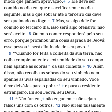
6
modo que ganhem aprovação.
+
Ele deve ser
comido no dia em que o sacrificarem e no dia
seguinte, mas o que sobrar até o terceiro dia deve
7
ser queimado no fogo.
+
Mas, se algo dele for
comido no terceiro dia, isso será algo ofensivo; não
8
será aceito.
Quem o comer responderá pelo seu
erro, porque profanou uma coisa sagrada de Jeová;
*
*
essa pessoa
será eliminada do seu povo.
9
“‘Quando for feita a colheita da sua terra, não
colha completamente a extremidade do seu campo
10
*
nem apanhe as sobras
da sua colheita.
+
Além
disso, não recolha as sobras do seu vinhedo nem
apanhe as uvas espalhadas do seu vinhedo. Você
*
deve deixá-las para o pobre
+
e para o residente
estrangeiro. Eu sou Jeová, seu Deus.
11
“‘Não furtem,
+
não enganem,
+
não sejam
12
falsos uns com os outros.
Não jurem falsamente