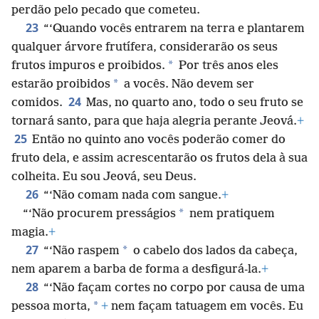
perdão pelo pecado que cometeu.
23
“‘Quando vocês entrarem na terra e plantarem
qualquer árvore frutífera, considerarão os seus
*
frutos impuros e proibidos.
Por três anos eles
*
estarão proibidos
a vocês. Não devem ser
24
comidos.
Mas, no quarto ano, todo o seu fruto se
tornará santo, para que haja alegria perante Jeová.
+
25
Então no quinto ano vocês poderão comer do
fruto dela, e assim acrescentarão os frutos dela à sua
colheita. Eu sou Jeová, seu Deus.
26
“‘Não comam nada com sangue.
+
*
“‘Não procurem presságios
nem pratiquem
magia.
+
27
*
“‘Não raspem
o cabelo dos lados da cabeça,
nem aparem a barba de forma a desfigurá-la.
+
28
“‘Não façam cortes no corpo por causa de uma
*
pessoa morta,
+
nem façam tatuagem em vocês. Eu