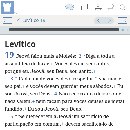
Levítico 19
Audio Player
00:00
Levítico
19
2
Jeová falou mais a Moisés:
“Diga a toda a
assembleia de Israel: ‘Vocês devem ser santos,
porque eu, Jeová, seu Deus, sou santo.
+
3
*
“‘Cada um de vocês deve respeitar
sua mãe e
seu pai,
+
e vocês devem guardar meus sábados.
+
Eu
4
sou Jeová, seu Deus.
Não recorram a deuses que
nada valem,
+
nem façam para vocês deuses de metal
fundido.
+
Eu sou Jeová, seu Deus.
5
“‘Se oferecerem a Jeová um sacrifício de
participação em comum,
+
devem sacrificá-lo de