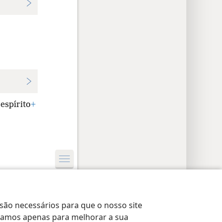
espírito
+
rações de Privacidade
Login
JW.ORG
 são necessários para que o nosso site
lizamos apenas para melhorar a sua