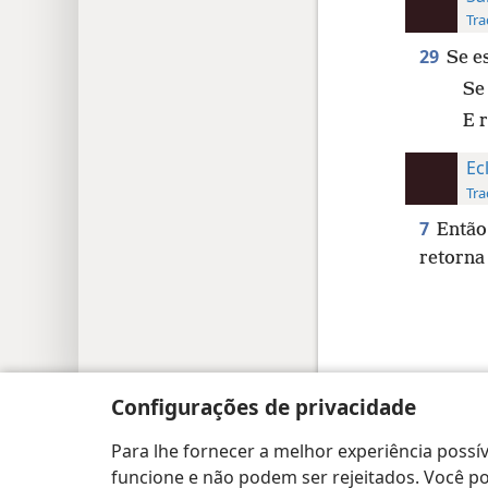
Tra
29
Se e
Se 
E 
Ec
Tra
7
Então 
retorna
Copyright
© 2026 Watch Tower Bible and Tract
Configurações de privacidade
Para lhe fornecer a melhor experiência possív
funcione e não podem ser rejeitados. Você pod