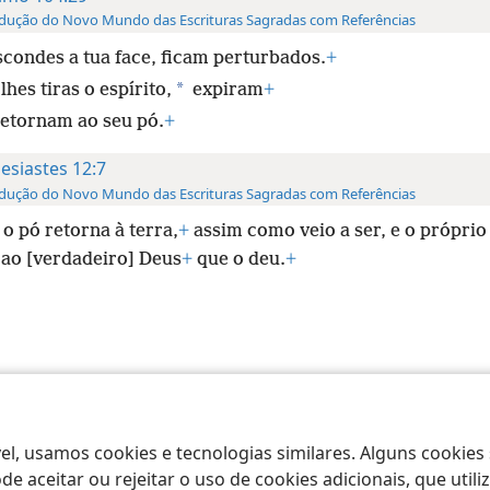
dução do Novo Mundo das Escrituras Sagradas com Referências
scondes a tua face, ficam perturbados.
+
*
lhes tiras o espírito,
expiram
+
retornam ao seu pó.
+
lesiastes 12:7
dução do Novo Mundo das Escrituras Sagradas com Referências
o pó retorna à terra,
+
assim como veio a ser, e o próprio 
 ao [verdadeiro] Deus
+
que o deu.
+
 Society of Pennsylvania
Termos de Uso
Política de Privacidade
Configu
el, usamos cookies e tecnologias similares. Alguns cookies
e aceitar ou rejeitar o uso de cookies adicionais, que uti