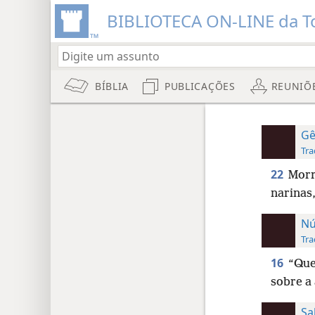
BIBLIOTECA ON-LINE da To
BÍBLIA
PUBLICAÇÕES
REUNIÕ
Gê
Tra
22
Morr
narinas
Nú
Tra
16
“Que
sobre a
Sa