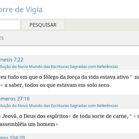
rre de Vigia
ES
nesis 7:22
dução do Novo Mundo das Escrituras Sagradas com Referências
*
eu tudo em que o fôlego da força da vida estava ativo
na
,
+
a saber, todos os que estavam em solo seco.
meros 27:16
dução do Novo Mundo das Escrituras Sagradas com Referências
*
 Jeová, o Deus dos espíritos
+
de toda sorte de carne,
+
d
 assembléia um homem
+
lmo 104:29