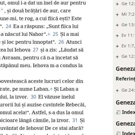
+
Ge 12:
t, omul i-a dat un inel de aur pentru
*
, și două brățări de aur, care
+
Mi 7:2
pune-mi, te rog, a cui fiică ești? Este
+
Ge 13:
24
”.
Ea a răspuns: „Sunt fiica lui
25
l-a născut lui Nahor”.
+
Și a mai
+
Ev 11
26
e și loc pentru înnoptat”.
Atunci
+
Ev 1:7
27
tea lui Iehova
și a zis: „Lăudat să
+
Ge 12
 Avraam, pentru că n-a încetat să
de stăpânul meu. Iehova m-a condus la
Geneza
Referin
 povestească aceste lucruri celor din
frate, pe nume Laban.
+
Și Laban a
+
Ge 24:
30
lui, la izvor.
El văzuse inelul
Geneza
urorii lui și auzise cuvintele Rebecăi,
Index
 omul acela!”. Astfel, s-a dus la omul
31
picioare lângă cămile, la izvor.
Și
Geneza
ecuvântat de Iehova! De ce stai afară?
Index