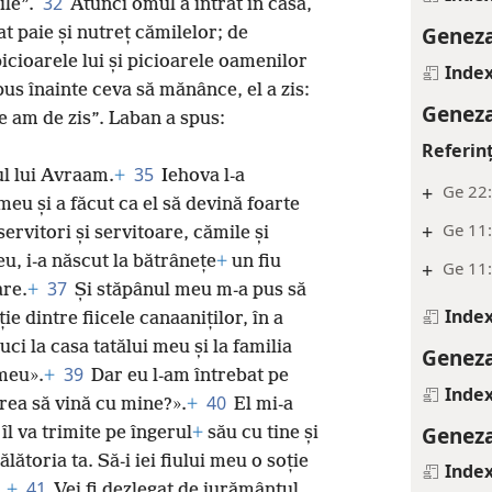
32
ile”.
Atunci omul a intrat în casă,
Geneza
at paie și nutreț cămilelor; de
icioarele lui și picioarele oamenilor
Index
pus înainte ceva să mănânce, el a zis:
Geneza
 am de zis”. Laban a spus:
Referin
35
rul lui Avraam.
+
Iehova l-a
+
Ge 22
eu și a făcut ca el să devină foarte
+
Ge 11
 servitori și servitoare, cămile și
u, i-a născut la bătrânețe
+
un fiu
+
Ge 11
37
are.
+
Și stăpânul meu m-a pus să
Index
ție dintre fiicele canaaniților, în a
duci la casa tatălui meu și la familia
Geneza
39
 meu».
+
Dar eu l-am întrebat pe
Index
40
rea să vină cu mine?».
+
El mi-a
Geneza
îl va trimite pe îngerul
+
său cu tine și
lătoria ta. Să-i iei fiului meu o soție
Index
41
.
+
Vei fi dezlegat de jurământul