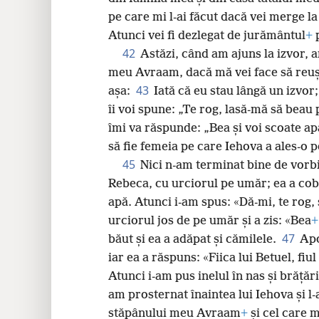
pe care mi l-ai făcut dacă vei merge la 
Atunci vei fi dezlegat de jurământul
+
p
42
Astăzi, când am ajuns la izvor,
meu Avraam, dacă mă vei face să reușe
43
așa:
Iată că eu stau lângă un izvor
îi voi spune: „Te rog, lasă-mă să beau 
îmi va răspunde: „Bea și voi scoate apă
să fie femeia pe care Iehova a ales-o 
45
Nici n-am terminat bine de vorbit
Rebeca, cu urciorul pe umăr; ea a cobo
apă. Atunci i-am spus: «Dă-mi, te rog, 
urciorul jos de pe umăr și a zis: «Bea
+
47
băut și ea a adăpat și cămilele.
Apo
iar ea a răspuns: «Fiica lui Betuel, fiul
Atunci i-am pus inelul în nas și brățăr
am prosternat înaintea lui Iehova și 
stăpânului meu Avraam
+
și cel care 