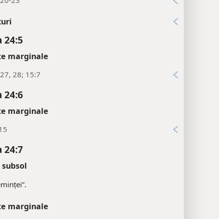
:20-23
uri
 24:5
țe marginale
27, 28; 15:7
 24:6
țe marginale
:15
 24:7
 subsol
eminței”.
țe marginale