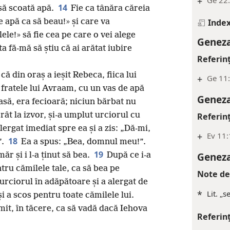
+
Ge 22
14
 să scoată apă.
Fie ca tânăra căreia
de apă ca să beau!» și care va
Index
ele!» să fie cea pe care o vei alege
Geneza
a fă-mă să știu că ai arătat iubire
Referin
că din oraș a ieșit Rebeca, fiica lui
+
Ge 11:
fratele lui Avraam, cu un vas de apă
Geneza
să, era fecioară; niciun bărbat nu
rât la izvor, și-a umplut urciorul cu
Referin
alergat imediat spre ea și a zis: „Dă-mi,
+
Ev 11
18
”.
Ea a spus: „Bea, domnul meu!”.
19
Geneza
ăr și i l-a ținut să bea.
După ce i-a
ntru cămilele tale, ca să bea pe
Note de
 urciorul în adăpătoare și a alergat de
*
Lit. „s
și a scos pentru toate cămilele lui.
mit, în tăcere, ca să vadă dacă Iehova
Referin