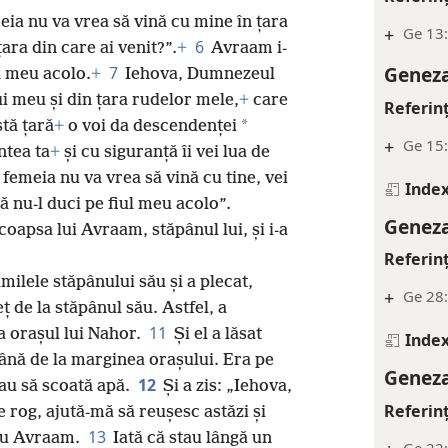
meia nu va vrea să vină cu mine în țara
+
Ge 13
6
țara din care ai venit?”.
+
Avraam i-
Geneza
7
ul meu acolo.
+
Iehova, Dumnezeul
ui meu și din țara rudelor mele,
+
care
Referin
*
tă țară
+
o voi da descendenței
+
Ge 15:
ntea ta
+
și cu siguranță îi vei lua de
 femeia nu va vrea să vină cu tine, vei
Index
ă nu-l duci pe fiul meu acolo”.
Geneza
coapsa lui Avraam, stăpânul lui, și i-a
Referin
ămilele stăpânului său și a plecat,
+
Ge 28:
ț de la stăpânul său. Astfel, a
11
a orașul lui Nahor.
Și el a lăsat
Index
ână de la marginea orașului. Era pe
Geneza
12
au să scoată apă.
Și a zis: „Iehova,
Referin
rog, ajută-mă să reușesc astăzi și
13
meu Avraam.
Iată că stau lângă un