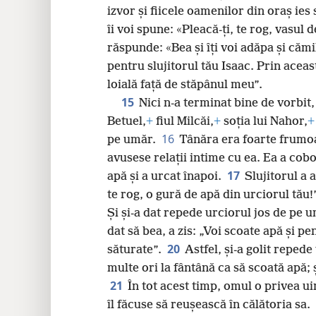
izvor și fiicele oamenilor din oraș ies
îi voi spune: «Pleacă-ți, te rog, vasul 
răspunde: «Bea și îți voi adăpa și cămil
pentru slujitorul tău Isaac. Prin aceast
loială față de stăpânul meu”.
15
Nici n-a terminat bine de vorbit, 
Betuel,
+
fiul Milcăi,
+
soția lui Nahor,
+
16
pe umăr.
Tânăra era foarte frumoa
avusese relații intime cu ea. Ea a cobo
17
apă și a urcat înapoi.
Slujitorul a 
te rog, o gură de apă din urciorul tău!
Și și-a dat repede urciorul jos de pe um
dat să bea, a zis: „Voi scoate apă și pe
20
săturate”.
Astfel, și-a golit repede
multe ori la fântână ca să scoată apă; 
21
În tot acest timp, omul o privea ui
îl făcuse să reușească în călătoria sa.