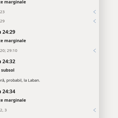
țe marginale
:23
:29
 24:29
țe marginale
20; 29:10
 24:32
 subsol
eră, probabil, la Laban.
 24:34
țe marginale
2, 3