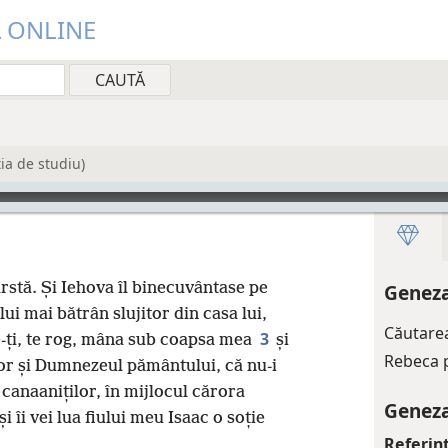
Ă ONLINE
ția de studiu)
rstă. Și Iehova îl binecuvântase pe
Geneza
lui mai bătrân slujitor din casa lui,
Căutarea
3
ți, te rog, mâna sub coapsa mea
și
Rebeca p
or și Dumnezeul pământului, că nu-i
e canaaniților, în mijlocul cărora
Geneza
i îi vei lua fiului meu Isaac o soție
Referin