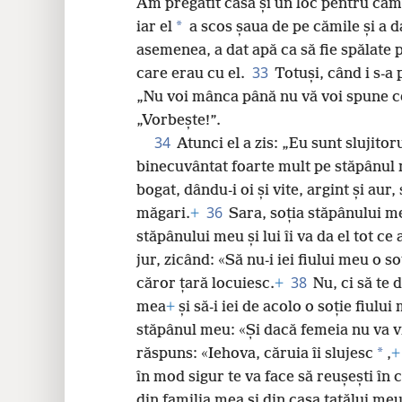
Am pregătit casa și un loc pentru căm
*
iar el
a scos șaua de pe cămile și a d
asemenea, a dat apă ca să fie spălate p
33
care erau cu el.
Totuși, când i s-a 
„Nu voi mânca până nu vă voi spune ce
„Vorbește!”.
34
Atunci el a zis: „Eu sunt slujito
binecuvântat foarte mult pe stăpânul m
bogat, dându-i oi și vite, argint și aur,
36
măgari.
+
Sara, soția stăpânului me
stăpânului meu și lui îi va da el tot ce 
jur, zicând: «Să nu-i iei fiului meu o so
38
căror țară locuiesc.
+
Nu, ci să te 
mea
+
și să-i iei de acolo o soție fiului
stăpânul meu: «Și dacă femeia nu va v
*
răspuns: «Iehova, căruia îi slujesc
,
+
în mod sigur te va face să reușești în că
din familia mea și din casa tatălui meu