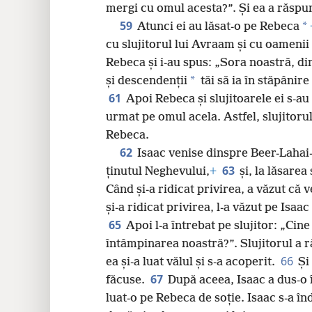
mergi cu omul acesta?”. Și ea a răspun
59
*
Atunci ei au lăsat-o pe Rebeca
cu slujitorul lui Avraam și cu oamenii 
Rebeca și i-au spus: „Sora noastră, din
*
și descendenții
tăi să ia în stăpânire
61
Apoi Rebeca și slujitoarele ei s-au 
urmat pe omul acela. Astfel, slujitorul
Rebeca.
62
Isaac venise dinspre Beer-Lahai
63
ținutul Neghevului,
+
și, la lăsarea
Când și-a ridicat privirea, a văzut că 
și-a ridicat privirea, l-a văzut pe Isaac
65
Apoi l-a întrebat pe slujitor: „Cin
întâmpinarea noastră?”. Slujitorul a 
66
ea și-a luat vălul și s-a acoperit.
Și
67
făcuse.
După aceea, Isaac a dus-o 
luat-o pe Rebeca de soție. Isaac s-a în