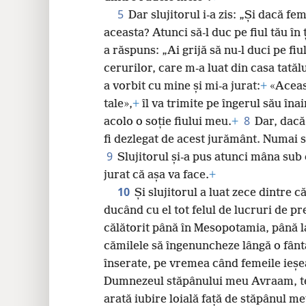
24
5
Dar slujitorul i-a zis: „Și dacă fe
aceasta? Atunci să-l duc pe fiul tău în 
32
a răspuns: „Ai grijă să nu-l duci pe fi
cerurilor, care m-a luat din casa tatăl
40
a vorbit cu mine și mi-a jurat:
+
«Aceas
tale»,
+
îl va trimite pe îngerul său înai
48
8
acolo o soție fiului meu.
+
Dar, dacă
fi dezlegat de acest jurământ. Numai s
56
9
Slujitorul și-a pus atunci mâna sub 
jurat că așa va face.
+
64
10
Și slujitorul a luat zece dintre c
ducând cu el tot felul de lucruri de pre
călătorit până în Mesopotamia, până l
cămilele să îngenuncheze lângă o fânt
înserate, pe vremea când femeile ieșe
Dumnezeul stăpânului meu Avraam, te 
arată iubire loială față de stăpânul 