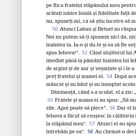
pe fiica fratelui stăpânului meu pentru
arătați iubire loială și fidelitate față
nu, spuneți-mi, ca să știu încotro să 
50
Atunci Laban și Betuel au răspun
Noi nu putem să-ți spunem nici da, nic
înaintea ta. Ia-o și du-te și ea să fie s
52
spus Iehova!”.
Când slujitorul lui 
imediat până la pământ înaintea lui I
de argint și de aur și veșminte și i le-
54
preț fratelui și mamei ei.
După acee
mâncat și au băut și au înnoptat acolo
Dimineață, când s-a sculat, el a zis:
55
Fratele și mama ei au spus: „Să m
56
zile. Apoi poate să plece”.
Dar el l
Iehova a făcut să reușesc în călătoria
57
la stăpânul meu”.
Atunci ei au spu
58
întrebăm pe ea”.
Au chemat-o deci 