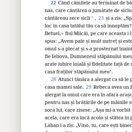
22
Când cămilele au terminat de bău
nas, care cântărea o jumătate de siclu
23
*
cântăreau zece sicli
,
și a zis: „S
loc în casa tatălui tău ca să înnoptăm?
Betuel,
+
fiul Milcăi, pe care aceasta i 
spus: „Avem paie și mult nutreț și est
omul s-a plecat și s-a prosternat înain
fie Iehova, Dumnezeul stăpânului meu
arate iubire loială și fidelitate față 
casa fraților stăpânului meu”.
28
Atunci tânăra a alergat ca să le
29
casa mamei sale.
Rebeca avea un 
alergat la omul care era în afara orașu
pentru nas și brățările de pe mâinile s
sora lui, care zisese: „Așa mi-a vorbit
acela, care era încă acolo și stătea în 
Laban i-a zis: „Vino, tu, care ești bin