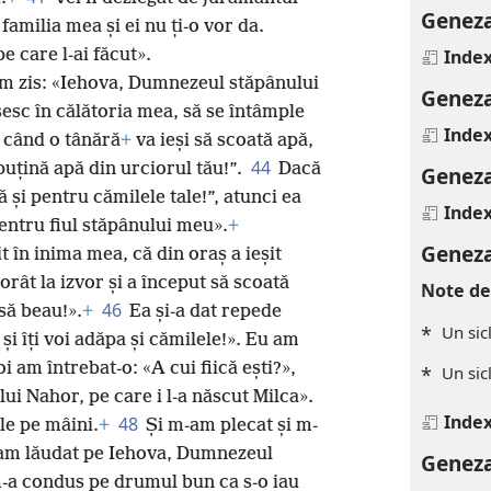
Geneza
familia mea și ei nu ți-o vor da.
e care l-ai făcut».
Index
 am zis: «Iehova, Dumnezeul stăpânului
Geneza
sc în călătoria mea, să se întâmple
Index
; când o tânără
+
va ieși să scoată apă,
44
puțină apă din urciorul tău!”.
Dacă
Geneza
 și pentru cămilele tale!”, atunci ea
Index
pentru fiul stăpânului meu».
+
Geneza
 în inima mea, că din oraș a ieșit
rât la izvor și a început să scoată
Note de
46
să beau!».
+
Ea și-a dat repede
*
Un sic
și îți voi adăpa și cămilele!». Eu am
i am întrebat-o: «A cui fiică ești?»,
*
Un sic
 lui Nahor, pe care i l-a născut Milca».
Index
48
ile pe mâini.
+
Și m-am plecat și m-
l-am lăudat pe Iehova, Dumnezeul
Geneza
m-a condus pe drumul bun ca s-o iau