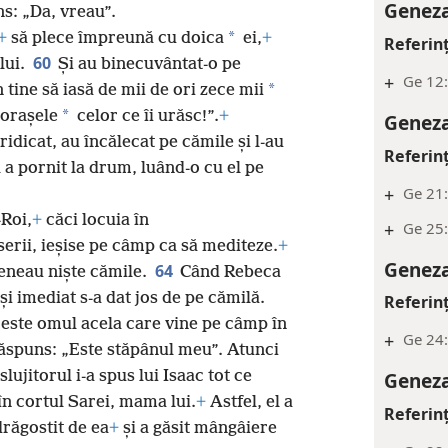
Geneza
s: „Da, vreau”.
*
+
să plece împreună cu doica
ei,
+
Referin
60
lui.
Și au binecuvântat-o pe
+
Ge 12:
*
 tine să iasă de mii de ori zece mii
*
 orașele
celor ce îi urăsc!”.
+
Geneza
ridicat, au încălecat pe cămile și l-au
Referin
 a pornit la drum, luând-o cu el pe
+
Ge 21:
-Roi,
+
căci locuia în
+
Ge 25
 serii, ieșise pe câmp ca să mediteze.
+
Geneza
64
veneau niște cămile.
Când Rebeca
 și imediat s-a dat jos de pe cămilă.
Referin
e este omul acela care vine pe câmp în
+
Ge 24:
răspuns: „Este stăpânul meu”. Atunci
 slujitorul i-a spus lui Isaac tot ce
Geneza
în cortul Sarei, mama lui.
+
Astfel, el a
Referin
drăgostit de ea
+
și a găsit mângâiere