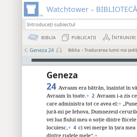
Watchtower – BIBLIOTEC
BIBLIA
PUBLICAȚII
ÎNTRUNIRI
Geneza 24
Biblia – Traducerea lumii noi (edi
Audio Player
Geneza
24
Avraam era bătrân, înaintat în vâ
2
Avraam în toate.
+
Avraam i-a zis ce
care administra tot ce avea el:
+
„Pune-
8
jură-mi pe Iehova, Dumnezeul ceruril
vei lua fiului meu o soție dintre fiicel
16
4
locuiesc,
+
ci vei merge în țara mea ș
dintre rudele mele”.
+