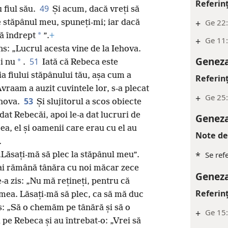
Referin
49
 fiul său.
Și acum, dacă vreți să
+
Ge 22
 de stăpânul meu, spuneți-mi; iar dacă
*
mă îndrept
”.
+
+
Ge 11
s: „Lucrul acesta vine de la Iehova.
Geneza
51
*
i nu
.
Iată că Rebeca este
oția fiului stăpânului tău, așa cum a
Referin
Avraam a auzit cuvintele lor, s-a plecat
+
Ge 25:
53
ehova.
Și slujitorul a scos obiecte
a dat Rebecăi, apoi le-a dat lucruri de
Geneza
a, el și oamenii care erau cu el au
Note de
.
*
Se ref
 „Lăsați-mă să plec la stăpânul meu”.
ai rămână tânăra cu noi măcar zece
Geneza
e-a zis: „Nu mă rețineți, pentru că
Referin
 mea. Lăsați-mă să plec, ca să mă duc
s: „Să o chemăm pe tânără și să o
+
Ge 15:
pe Rebeca și au întrebat-o: „Vrei să