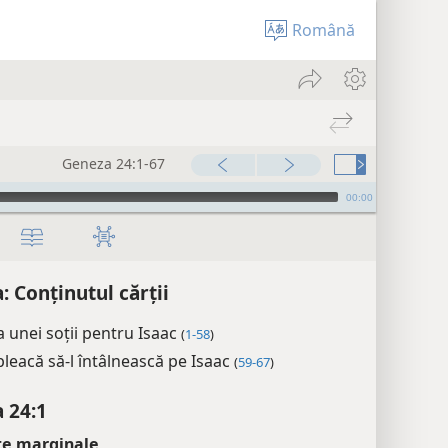
Română
Geneza 24:1-67
00:00
: Conținutul cărții
 unei soții pentru Isaac
(
1-58
)
leacă să-l întâlnească pe Isaac
(
59-67
)
 24:1
țe marginale