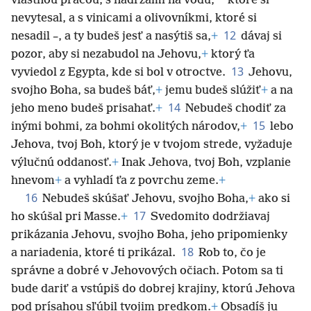
*
vlastnou prácou, s nádržami na vodu,
ktoré si
nevytesal, a s vinicami a olivovníkmi, ktoré si
12
nesadil –, a ty budeš jesť a nasýtiš sa,
+
dávaj si
pozor, aby si nezabudol na Jehovu,
+
ktorý ťa
13
vyviedol z Egypta, kde si bol v otroctve.
Jehovu,
svojho Boha, sa budeš báť,
+
jemu budeš slúžiť
+
a na
14
jeho meno budeš prisahať.
+
Nebudeš chodiť za
15
inými bohmi, za bohmi okolitých národov,
+
lebo
Jehova, tvoj Boh, ktorý je v tvojom strede, vyžaduje
výlučnú oddanosť.
+
Inak Jehova, tvoj Boh, vzplanie
hnevom
+
a vyhladí ťa z povrchu zeme.
+
16
Nebudeš skúšať Jehovu, svojho Boha,
+
ako si
17
ho skúšal pri Masse.
+
Svedomito dodržiavaj
prikázania Jehovu, svojho Boha, jeho pripomienky
18
a nariadenia, ktoré ti prikázal.
Rob to, čo je
správne a dobré v Jehovových očiach. Potom sa ti
bude dariť a vstúpiš do dobrej krajiny, ktorú Jehova
pod prísahou sľúbil tvojim predkom.
+
Obsadíš ju