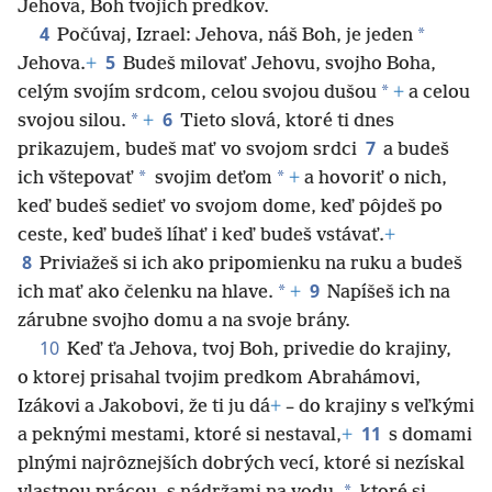
Jehova, Boh tvojich predkov.
4
*
Počúvaj, Izrael: Jehova, náš Boh, je jeden
5
Jehova.
+
Budeš milovať Jehovu, svojho Boha,
*
celým svojím srdcom, celou svojou dušou
+
a celou
6
*
svojou silou.
+
Tieto slová, ktoré ti dnes
7
prikazujem, budeš mať vo svojom srdci
a budeš
*
*
ich vštepovať
svojim deťom
+
a hovoriť o nich,
keď budeš sedieť vo svojom dome, keď pôjdeš po
ceste, keď budeš líhať i keď budeš vstávať.
+
8
Priviažeš si ich ako pripomienku na ruku a budeš
9
*
ich mať ako čelenku na hlave.
+
Napíšeš ich na
zárubne svojho domu a na svoje brány.
10
Keď ťa Jehova, tvoj Boh, privedie do krajiny,
o ktorej prisahal tvojim predkom Abrahámovi,
Izákovi a Jakobovi, že ti ju dá
+
– do krajiny s veľkými
11
a peknými mestami, ktoré si nestaval,
+
s domami
plnými najrôznejších dobrých vecí, ktoré si nezískal