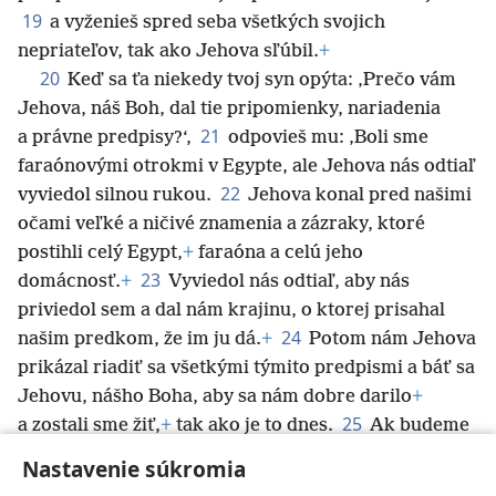
19
a vyženieš spred seba všetkých svojich
nepriateľov, tak ako Jehova sľúbil.
+
20
Keď sa ťa niekedy tvoj syn opýta: ‚Prečo vám
Jehova, náš Boh, dal tie pripomienky, nariadenia
21
a právne predpisy?‘,
odpovieš mu: ‚Boli sme
faraónovými otrokmi v Egypte, ale Jehova nás odtiaľ
22
vyviedol silnou rukou.
Jehova konal pred našimi
očami veľké a ničivé znamenia a zázraky, ktoré
postihli celý Egypt,
+
faraóna a celú jeho
23
domácnosť.
+
Vyviedol nás odtiaľ, aby nás
priviedol sem a dal nám krajinu, o ktorej prisahal
24
našim predkom, že im ju dá.
+
Potom nám Jehova
prikázal riadiť sa všetkými týmito predpismi a báť sa
Jehovu, nášho Boha, aby sa nám dobre darilo
+
25
a zostali sme žiť,
+
tak ako je to dnes.
Ak budeme
svedomito dodržiavať všetky tieto prikázania
Nastavenie súkromia
a poslúchať Jehovu, nášho Boha, tak ako nám