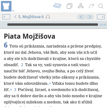
5. Mojžišova 6
Audio Player
00:00
Piata Mojžišova
6
Toto sú prikázania, nariadenia a právne predpisy,
ktoré mi dal Jehova, váš Boh, aby som vás ich učil
a aby ste ich dodržiavali v krajine, ktorú sa chystáte
2
obsadiť.
Tak sa vy, vaši synovia a vaši vnuci
naučíte báť Jehovu, svojho Boha, a po celý život
budete dodržiavať všetky jeho zákony a prikázania,
ktoré vám odovzdávam.
+
Vďaka tomu budete dlho
3
žiť.
+
Počúvaj, Izrael, a svedomito ich dodržiavaj,
aby sa ti dobre darilo a aby vás bolo mnoho v krajine
oplývajúcej mliekom a medom, tak ako ti sľúbil