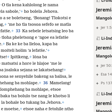
Li-In
+
O tla kena kahlolong le nama
Jeremi
la sabole,’
+
ho bolela Jehova.
Mangolo
 a se boletseng, ‘Bonang!
Tlokotsi e
ng,
+
’me ho tla tsosoa sefefo se matla
+
Jer 1:5
33
efatše.
+
Ka sebele letsatsing leo ba
 tloha pheletsong e ’ngoe ea lefatše
Li-In
e.
+
Ba ke ke ba lleloa, kapa ba
Jeremi
moiteli holim ’a lefatše.’
+
Mangolo
tse!
+
Ipitikeng,
+
lōna ba
matsatsi a hore le hlajoe ’me le
+
Jer 50
 oa joaloka sejana se lakatsehang!
+
+
Esa 14
ona se senyehile bakeng sa balisa, le
36
+
Ps 137
hehang ba mohlape.
+
Mamelang!
 hlomphehang ba mohlape, etsoe
Li-In
ibaka tsa bolulo tse nang le khotso li
Jeremi
a la bohale bo tukang ba Jehova.
+
a e moetse,
+
etsoe naha e fetohile ntho
Mangolo