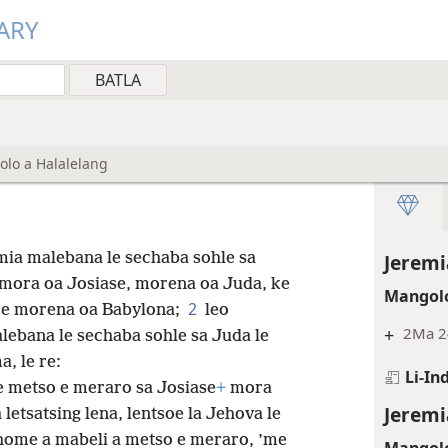
ARY
olo a Halalelang
emia malebana le sechaba sohle sa
Jeremi
mora oa Josiase, morena oa Juda, ke
Mangolo
2
re morena oa Babylona;
leo
+
2Ma 24
lebana le sechaba sohle sa Juda le
, le re:
Li-In
e metso e meraro sa Josiase
+
mora
Jeremi
letsatsing lena, lentsoe la Jehova le
shome a mabeli a metso e meraro, ’me
Mangolo