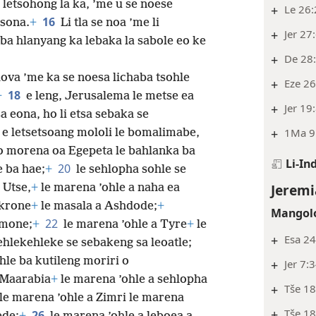
 letsohong la ka, ’me u se noese
+
Le 26:
16
tsona.
+
Li tla se noa ’me li
+
Jer 27
 ba hlanyang ka lebaka la sabole eo ke
+
De 28:
ova ’me ka se noesa lichaba tsohle
+
Eze 26
18
+
e leng, Jerusalema le metse ea
+
Jer 19
a eona, ho li etsa sebaka se
+
1Ma 9:
e letsetsoang mololi le bomalimabe,
o morena oa Egepeta le bahlanka ba
Li-In
20
e ba hae;
+
le sehlopha sohle se
Jeremi
 Utse,
+
le marena ’ohle a naha ea
krone
+
le masala a Ashdode;
+
Mangolo
22
mmone;
+
le marena ’ohle a Tyre
+
le
+
Esa 24
hlekehleke se sebakeng sa leoatle;
hle ba kutileng moriri o
+
Jer 7:
 Maarabia
+
le marena ’ohle a sehlopha
+
Tše 18
le marena ’ohle a Zimri le marena
+
Tše 18
26