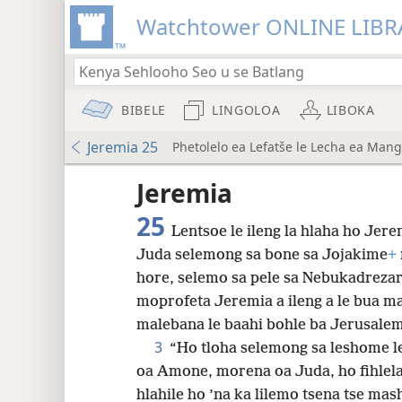
Watchtower ONLINE LIBR
BIBELE
LINGOLOA
LIBOKA
Jeremia 25
Phetolelo ea Lefatše le Lecha ea Mang
lo a
Jeremia
25
Lentsoe le ileng la hlaha ho Jer
Phetolelo ea Lefatše le Lecha (nwt)
Juda selemong sa bone sa Jojakime
+
hore, selemo sa pele sa Nebukadreza
moprofeta Jeremia a ileng a le bua ma
8
malebana le baahi bohle ba Jerusalema
3
“Ho tloha selemong sa leshome l
16
oa Amone, morena oa Juda, ho fihlela 
hlahile ho ’na ka lilemo tsena tse ma
24