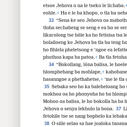
etsoe Jehova o na le tseko le lichaba.
eohle.
+
Ha e le ba khopo, o tla ba nehe
32
“Sena ke seo Jehova oa mabotho
tloha sechabeng se seng e ea ho se se
likarolong tse hōle ka ho fetisisa tsa l
bolailoeng ke Jehova ba tla ba teng ho
ho fihlela pheletsong e ’ngoe ea lefatš
phuthoa kapa ba patoa.
+
Ba tla fetoha 
34
“Bokollang, lōna balisa, le hoele
hlomphehang ba mohlape,
+
kahobane 
hasanngoe a phethahetse,
+
’me le tla
35
Sebaka seo ho ka baleheloang ho s
mokhoa oa ho phonyoha ho ba hlomp
Mohoo oa balisa, le ho bokolla ha ba
37
Jehova o senya lekhulo la bona.
L
fetohile tse se nang bophelo ka lebak
38
O siile selao sa hae joaloka taoan