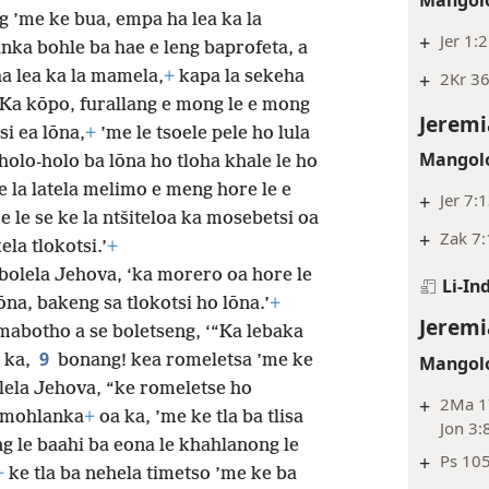
ng ’me ke bua, empa ha lea ka la
+
Jer 1:2
nka bohle ba hae e leng baprofeta, a
a lea ka la mamela,
+
kapa la sekeha
+
2Kr 36
 ‘Ka kōpo, furallang e mong le e mong
Jeremi
si ea lōna,
+
’me le tsoele pele ho lula
Mangolo
holo-holo ba lōna ho tloha khale le ho
e la latela melimo e meng hore le e
+
Jer 7:
re le se ke la ntšiteloa ka mosebetsi oa
+
Zak 7:
la tlokotsi.’
+
 bolela Jehova, ‘ka morero oa hore le
Li-In
na, bakeng sa tlokotsi ho lōna.’
+
Jeremi
mabotho a se boletseng, ‘“Ka lebaka
9
 ka,
bonang! kea romeletsa ’me ke
Mangolo
lela Jehova, “ke romeletse ho
+
2Ma 17
 mohlanka
+
oa ka, ’me ke tla ba tlisa
Jon 3:
g le baahi ba eona le khahlanong le
+
Ps 10
+
ke tla ba nehela timetso ’me ke ba