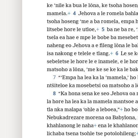
ke ’nile ka bua le lōna, ke tsoha hose
4
mamela.
+
Jehova a le romela bahla
32
tsoha hoseng ’me a ba romela, empa h
5
litsebe hore le utloe,
+
ba ne ba re,
tsela ea hae e mpe le bobe ba mesebet
naheng eo Jehova a e fileng lōna le ba
6
isa nakong e telele e tlang.
+
Le se k
sebeletse le hore le e inamele, e le ho
matsoho a lōna, ’me ke se ke ka le bake
7
“‘Empa ha lea ka la ’mamela,’ ho
ntšiteloe ka mosebetsi oa matsoho a lō
8
“Ka hona sena ke seo Jehova oa 
la hore ha lea ka la mamela mantsoe a
tla nka malapa ’ohle a leboea,”
+
ho bo
Nebukadrezare morena oa Babylona,
khahlanong le naha
+
ena le khahlanon
lichaba tsena tsohle tse potolohileng;