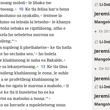
etsoang mololi
+
le libaka tse
Li-In
10
etsoang.
+
Ke tla felisa har’a bona
Jeremi
 molumo oa nyakallo,
+
lentsoe la
Mangolo
umo oa leloala la letsoho
+
le khanya
etoha sebaka se ripitliloeng, ntho e
+
Ex 20:
lokela ho sebeletsa morena oa
ileng.”’
+
Li-In
a supileng li phethahetse
+
ke tla batla
Jeremi
e ho sechaba seo,’
+
ho bolela
Mangolo
le khahlanong le naha ea Bakalde,
+
13
 e sa lekanyetsoang.
+
Ke tla tlisa
+
De 32:
buileng khahlanong le eona, le sohle
Jeremi
a se profetileng khahlanong le
aba tse ngata le marena a maholo,
+
li
Li-In
e ke tla li buseletsa ho ea ka
Jeremi
tsi oa matsoho a tsona.’”
+
Mangolo
o oa Iseraele a mpoleletseng sona: