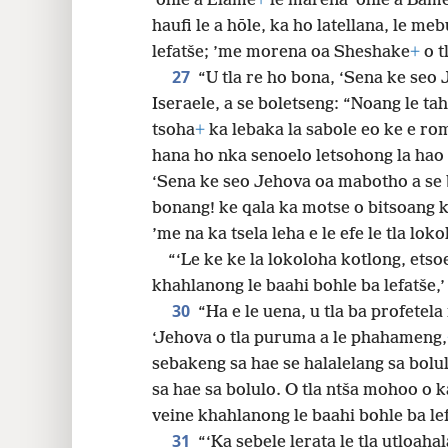
’ohle a Elame
+
le marena ’ohle a Bam
haufi le a hōle, ka ho latellana, le me
lefatše; ’me morena oa Sheshake
+
o t
27
“U tla re ho bona, ‘Sena ke se
Iseraele, a se boletseng: “Noang le tah
tsoha
+
ka lebaka la sabole eo ke e rom
hana ho nka senoelo letsohong la hao 
‘Sena ke seo Jehova oa mabotho a se b
bonang! ke qala ka motse o bitsoang ka 
’me na ka tsela leha e le efe le tla lok
“‘Le ke ke la lokoloha kotlong, etso
khahlanong le baahi bohle ba lefatše,
30
“Ha e le uena, u tla ba profetel
‘Jehova o tla puruma a le phahameng,
sebakeng sa hae se halalelang sa bolu
sa hae sa bolulo. O tla ntša mohoo o 
veine khahlanong le baahi bohle ba lef
31
“‘Ka sebele lerata le tla utloaha