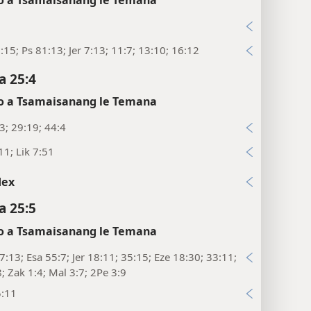
:15; Ps 81:13; Jer 7:13; 11:7; 13:10; 16:12
a 25:4
 a Tsamaisanang le Temana
13; 29:19; 44:4
11; Lik 7:51
dex
a 25:5
 a Tsamaisanang le Temana
:13; Esa 55:7; Jer 18:11; 35:15; Eze 18:30; 33:11;
8; Zak 1:4; Mal 3:7; 2Pe 3:9
5:11