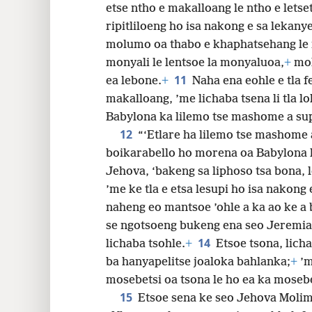
etse ntho e makalloang le ntho e lets
ripitliloeng ho isa nakong e sa lekany
molumo oa thabo e khaphatsehang le
monyali le lentsoe la monyaluoa,
+
mol
11
ea lebone.
+
Naha ena eohle e tla f
makalloang, ’me lichaba tsena li tla 
Babylona ka lilemo tse mashome a sup
12
“‘Etlare ha lilemo tse mashome 
boikarabello ho morena oa Babylona l
Jehova, ‘bakeng sa liphoso tsa bona, 
’me ke tla e etsa lesupi ho isa nakong
naheng eo mantsoe ’ohle a ka ao ke a 
se ngotsoeng bukeng ena seo Jeremia 
14
lichaba tsohle.
+
Etsoe tsona,
lich
ba hanyapelitse joaloka bahlanka;
+
’m
mosebetsi oa tsona le ho ea ka mosebe
15
Etsoe sena ke seo Jehova Molim