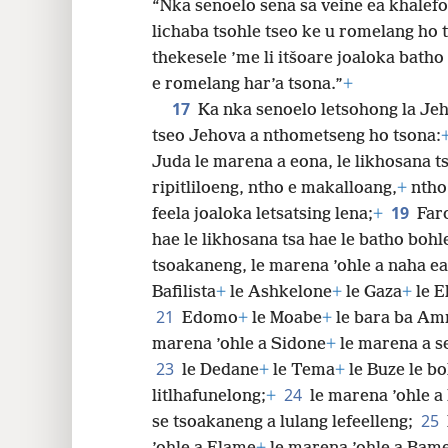
“Nka senoelo sena sa veine ea khalefo
lichaba tsohle tseo ke u romelang ho 
thekesele ’me li itšoare joaloka batho
e romelang har’a tsona.”
+
17
Ka nka senoelo letsohong la Jeh
tseo Jehova a nthometseng ho tsona:
Juda le marena a eona, le likhosana ts
ripitliloeng, ntho e makalloang,
+
ntho 
19
feela joaloka letsatsing lena;
+
Far
hae le likhosana tsa hae le batho bohl
tsoakaneng, le marena ’ohle a naha ea
Bafilista
+
le Ashkelone
+
le Gaza
+
le E
21
Edomo
+
le Moabe
+
le bara ba A
marena ’ohle a Sidone
+
le marena a se
23
le Dedane
+
le Tema
+
le Buze le bo
24
litlhafunelong;
+
le marena ’ohle a
25
se tsoakaneng a lulang lefeelleng;