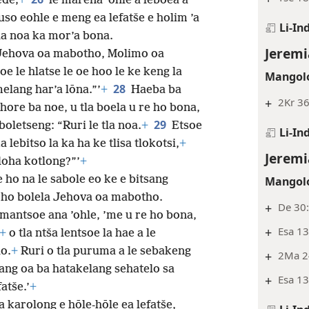
ede;
+
le marena ’ohle a leboea a
buso eohle e meng ea lefatše e holim ’a
Li-In
la noa ka mor’a bona.
Jeremi
o Jehova oa mabotho, Molimo oa
oe le hlatse le oe hoo le ke keng la
Mangolo
28
elang har’a lōna.”’
+
Haeba ba
+
2Kr 36
hore ba noe, u tla boela u re ho bona,
29
oletseng: “Ruri le tla noa.
+
Etsoe
Li-In
lebitso la ka ha ke tlisa tlokotsi,
+
Jeremi
oloha kotlong?”’
+
e ho na le sabole eo ke e bitsang
Mangolo
’ ho bolela Jehova oa mabotho.
+
De 30:
a mantsoe ana ’ohle, ’me u re ho bona,
+
Esa 13
+
o tla ntša lentsoe la hae a le
lo.
+
Ruri o tla puruma a le sebakeng
+
2Ma 2
kang oa ba hatakelang sehatelo sa
+
Esa 13
atše.’
+
la karolong e hōle-hōle ea lefatše,