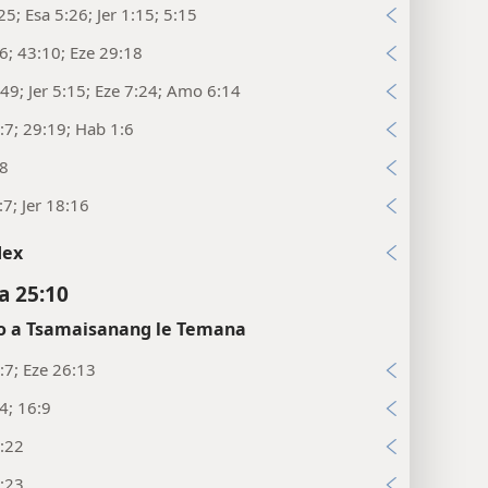
25; Esa 5:26; Jer 1:15; 5:15
:6; 43:10; Eze 29:18
49; Jer 5:15; Eze 7:24; Amo 6:14
:7; 29:19; Hab 1:6
:8
7; Jer 18:16
dex
a 25:10
 a Tsamaisanang le Temana
:7; Eze 26:13
34; 16:9
:22
:23