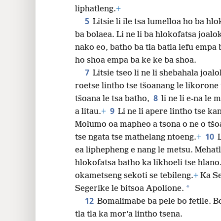
lefatšeng empa li hlokofatse feela ba
liphatleng.
+
5
Litsie li ile tsa lumelloa ho ba hl
ba bolaea. Li ne li ba hlokofatsa joal
nako eo, batho ba tla batla lefu empa 
ho shoa empa ba ke ke ba shoa.
7
Litsie tseo li ne li shebahala joal
roetse lintho tse tšoanang le likorone 
8
tšoana le tsa batho,
li ne li e-na le
9
a litau.
+
Li ne li apere lintho tse ka
Molumo oa mapheo a tsona o ne o tšoan
10
tse ngata tse mathelang ntoeng.
+
ea liphepheng e nang le metsu. Mehatla
hlokofatsa batho ka likhoeli tse hlano
okametseng sekoti se tebileng.
+
Ka Se
*
Segerike le bitsoa Apolione.
12
Bomalimabe ba pele bo fetile. B