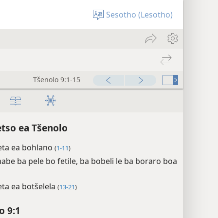
Sesotho (Lesotho)
Tšenolo 9:1-21
00:00
tso ea Tšenolo
ta ea bohlano
(
1-11
)
be ba pele bo fetile, ba bobeli le ba boraro boa
ta ea botšelela
(
13-21
)