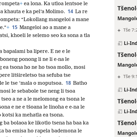
Li-In
erompeta
+
ea lona. Ka
utloa lentsoe le
Tšenol
14
a khauta e ka pel’a Molimo.
La re
Mangolo
terompeta: “Lokollang mangeloi a mane
15
e.”
+
Mangeloi ao a mane a
+
Tše 7:
atsi, khoeli le selemo seo ka sona a tla
Li-In
a bapalami ba lipere. E ne e le
Tšenol
 boneng ponong li ne li e-na le
Mangolo
ea tsona ho ne ho tsoa mollo, mosi
ere litšireletso tsa sefuba tse
+
Tše 9:
18
le le tse ’mala o moputsoa.
Batho
Li-In
mosi le sebabole tse neng li tsoa
e tseo a ne a le melomong ea tsona le
Tšenol
na e ne e tšoana le linoha e e-na le
Li-In
ho kotsi ka mehatla ea tsona.
Tšenol
 ba bolaoa ke likotlo tsena ha baa ka