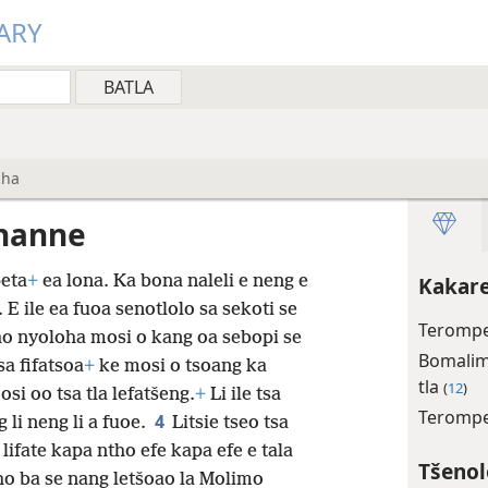
ARY
cha
ohanne
peta
+
ea lona. Ka bona naleli e neng e
Kakare
E ile ea fuoa senotlolo sa sekoti se
Terompe
ho nyoloha mosi o kang oa sebopi se
Bomalima
sa fifatsoa
+
ke mosi o tsoang ka
tla
(
12
)
osi oo tsa tla lefatšeng.
+
Li ile tsa
Terompe
4
 li neng li a fuoe.
Litsie tseo tsa
 lifate kapa ntho efe kapa efe e tala