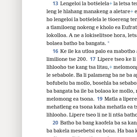
tla tla ka mor’a lintho tsena.
13
Lengeloi la botšelela
+
la letsa t
leng le hlahang manakeng a aletare
+
e
ho lengeloi la botšelela le tšoereng 
a tlamiloeng nokeng e kholo ea Eufrat
lokolloa. A ne a lokiselitsoe hora, lets
*
bolaea batho ba bangata.
16
Ke ile ka utloa palo ea mabotho 
17
limilione tse 200.
Lipere tseo ke li
lihlooho tse kang tsa litau,
+
melomong 
le sebabole. Ba li palameng ba ne ba ap
bofubelu ba mollo, bosehla ba sebabo
ba bangata ba ile ba bolaoa ke mollo, 
19
melomong ea tsona.
Matla a liper
mehatleng ea tsona kaha mehatla ea tso
lihlooho. Lipere tseo li ne li ntša bat
20
Batho ba bang kaofela ba sa kang