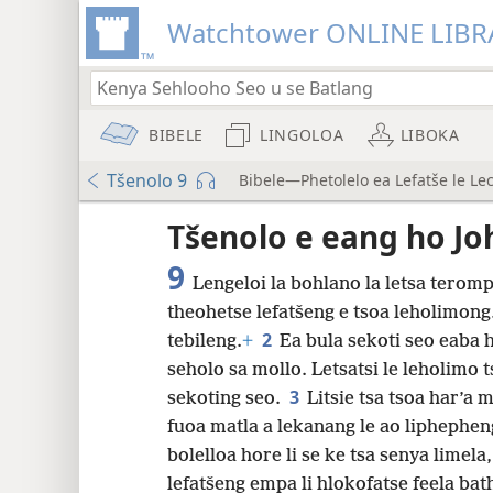
Watchtower ONLINE LIBR
BIBELE
LINGOLOA
LIBOKA
Tšenolo 9
Bibele—Phetolelo ea Lefatše le Le
Audio Player
Tšenolo e eang ho J
9
Lengeloi la bohlano la letsa terom
theohetse lefatšeng e tsoa leholimong. 
8
2
tebileng.
+
Ea bula sekoti seo eaba 
seholo sa mollo. Letsatsi le leholimo t
16
3
sekoting seo.
Litsie tsa tsoa har’a m
fuoa matla a lekanang le ao liphepheng
bolelloa hore li se ke tsa senya limela,