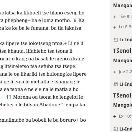
Tšenol
tho ba se nang letšoao la Molimo
Mangolo
okofatsa ka likhoeli tse hlano eseng ho
+
Tše 8:
6
oka phepheng
+
ha e loma motho.
Ka
+
Lu 8:3
ba ke ke ba le fumana, ba tla lakatsa
Li-In
oka lipere tse loketseng ntoa.
+
Li ne li
Tšenol
tsa khauta, lifahleho tsa tsona li
 moriri o kang oa basali le meno a kang
Mangolo
ng litšireletso tsa sefuba tsa tšepe.
+
Joe 2:
a le oa likariki tse huloang ke lipere
Li ne li e-na le mehatla e tšoanang le
Li-In
 ea tsona e ne e e-na le matla a ho
Tšenol
11
.
+
Morena oa tsona ke lengeloi le
Mangolo
*
heberu le bitsoa Abadone
empa ka
+
Ex 10
omalimabe ba bobeli le ba boraro
+
bo