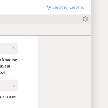
Sesotho (Lesotho)
a khaotse
ihlela
o.
+
na, re ne