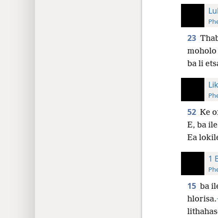
Lu
Phe
23
Thab
moholo 
ba li et
Li
Phe
52
Ke o
E, ba il
Ea lokil
1 
Phe
15
ba i
hlorisa.
lithahas