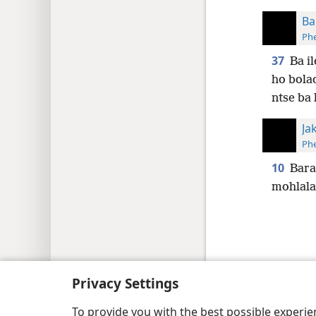
Ba
Phe
37
Ba i
ho bolao
ntse ba 
Ja
Phe
10
Bara
mohlala
Copyright
© 2026 Watch Tower Bible and Tract
Privacy Settings
To provide you with the best possible experi