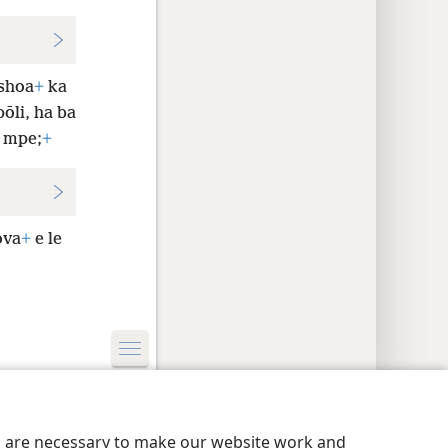
 shoa
+
ka
pōli, ha ba
e mpe;
+
ova
+
e le
nutu
Privacy Settings
Kena
JW.ORG
es are necessary to make our website work and