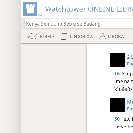
Watchtower ONLINE LIBR
BIBELE
LINGOLOA
LIBOKA
2 
Phe
16
Empa
’me ba 
khalefo
Ma
Phe
30
’me 
re ke ke