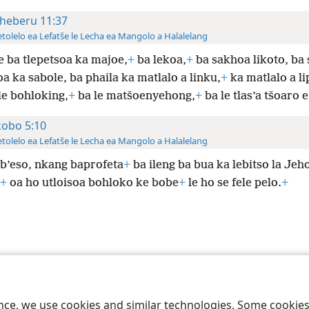
heberu 11:37
tolelo ea Lefatše le Lecha ea Mangolo a Halalelang
le ba tlepetsoa ka majoe,
+
ba lekoa,
+
ba sakhoa likoto, ba
a ka sabole, ba phaila ka matlalo a linku,
+
ka matlalo a li
le bohloking,
+
ba le matšoenyehong,
+
ba le tlas’a tšoaro 
kobo 5:10
tolelo ea Lefatše le Lecha ea Mangolo a Halalelang
b’eso, nkang baprofeta
+
ba ileng ba bua ka lebitso la Jeh
+
oa ho utloisoa bohloko ke bobe
+
le ho se fele pelo.
+
 Society of Pennsylvania
Melao ea Tšebeliso
Tumellano ea ho Boloka Leku
ence, we use cookies and similar technologies. Some cooki