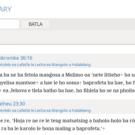
ARY
Likronike 36:16
tolelo ea Lefatše le Lecha ea Mangolo a Halalelang
 ba ne ba fetola manģosa a Molimo oa ’nete litšeho
+
ba s
nyelisa mantsoe
+
a hae le ho soma
+
baprofeta ba hae, ho f
+
ea Jehova e tlela batho ba hae, ho fihlela ho se na pholis
theu 23:30
tolelo ea Lefatše le Lecha ea Mangolo a Halalelang
le re, ‘Hoja re ne re le teng matsatsing a baholo-holo ba rō
 ra ba le karolo le bona maling a baprofeta.’
+