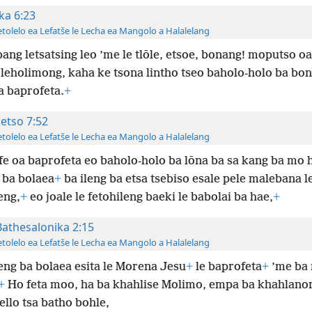
ka 6:23
tolelo ea Lefatše le Lecha ea Mangolo a Halalelang
ang letsatsing leo ’me le tlōle, etsoe, bonang! moputso oa
leholimong, kaha ke tsona lintho tseo baholo-holo ba bo
sa baprofeta.
+
ketso 7:52
tolelo ea Lefatše le Lecha ea Mangolo a Halalelang
fe oa baprofeta eo baholo-holo ba lōna ba sa kang ba mo 
e ba bolaea
+
ba ileng ba etsa tsebiso esale pele malebana le
eng,
+
eo joale le fetohileng baeki le babolai ba hae,
+
Bathesalonika 2:15
tolelo ea Lefatše le Lecha ea Mangolo a Halalelang
leng ba bolaea esita le Morena Jesu
+
le baprofeta
+
’me ba 
+
Ho feta moo, ha ba khahlise Molimo, empa ba khahlanon
ello tsa batho bohle,