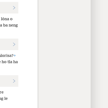
 lōna o
na ba neng
hlorisa?
+
 ho tla ha
re
g le