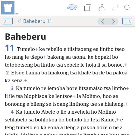
Baheberu 11
Baheberu
11
Tumelo
+
ke tebello e tiisitsoeng ea lintho tseo
ho nang le tšepo
+
bakeng sa tsona, ke bopaki bo
totobetseng ba lintho tsa sebele le hoja li sa bonoe.
+
2
Etsoe banna ba linakong tsa khale ba ile ba pakoa
ka sena.
+
3
Ka tumelo re lemoha hore litsamaiso tsa lintho
+
li ile tsa hlophisoa ke lentsoe
+
la Molimo, hoo se
bonoang e bileng se tsoang linthong tse sa hlaheng.
+
4
Ka tumelo Abele o ile a nyehela ho Molimo
sehlabelo sa bohlokoa bo boholo ho feta Kaine,
+
e
leng tumelo eo ka eona a ileng a pakoa hore o ne a