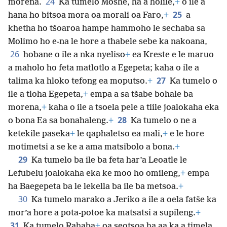
24
morena.
Ka tumelo Moshe, ha a hōlile,
+
o ile a
25
hana ho bitsoa mora oa morali oa Faro,
+
a
khetha ho tšoaroa hampe hammoho le sechaba sa
Molimo ho e-na le hore a thabele sebe ka nakoana,
26
hobane o ile a nka nyeliso
+
ea Kreste e le maruo
a maholo ho feta matlotlo a Egepeta; kaha o ile a
27
talima ka hloko tefong ea moputso.
+
Ka tumelo o
ile a tloha Egepeta,
+
empa a sa tšabe bohale ba
morena,
+
kaha o ile a tsoela pele a tiile joalokaha eka
28
o bona Ea sa bonahaleng.
+
Ka tumelo o ne a
ketekile paseka
+
le qaphaletso ea mali,
+
e le hore
motimetsi a se ke a ama matsibolo a bona.
+
29
Ka tumelo ba ile ba feta har’a Leoatle le
Lefubelu joalokaha eka ke moo ho omileng,
+
empa
ha Baegepeta ba le lekella ba ile ba metsoa.
+
30
Ka tumelo marako a Jeriko a ile a oela fatše ka
mor’a hore a pota-potoe ka matsatsi a supileng.
+
31
Ka tumelo Rahaba
+
oa seotsoa ha aa ka a timela