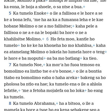
lokile, Molimo a paka
+
mabapi le limpho tsa hae; ’me
ka eona, le hoja a shoele, o sa ntse a bua.
+
5
Ka tumelo Enoke
+
o ile a fallisoa e le hore a se
ke a bona lefu, ’me ha aa ka a fumanoa leha e le kae
hobane Molimo o ne a mo fallisitse;
+
kaha pele a
fallisoa o ne a e-na le bopaki ba hore o ne a
6
khahlisitse
Molimo.
+
Ho feta moo, kantle ho
tumelo
+
ho ke ke ha khoneha ho mo khahlisa,
+
kaha
ea atamelang Molimo o lokela ho lumela hore o teng
+
le hore e ba moputsi
+
oa ba mo batlang
+
ka tieo.
7
Ka tumelo Noe,
+
ka mor’a ho fuoa temoso ea
bomolimo ea lintho tse e-s’o bonoe,
+
o ile a bontša
tšabo ea bomolimo eaba o haha areka
+
bakeng sa ho
pholosa ba ntlo ea hae; ka tumelo ena o ile a ahlola
lefatše,
+
’me a fetoha mojalefa oa ho loka
+
ho eang
ka tumelo.
8
Ka tumelo Abrahama,
+
ha a bitsoa, o ile a
mamela ka hore a tsoe ho ea kena sebakeng seo a