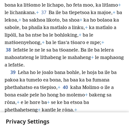
bona ka litšomo le lichapo, ho feta moo, ka litlamo
+
37
le lichankana.
+
Ba ile ba tlepetsoa ka majoe,
+
ba
lekoa,
+
ba sakhoa likoto, ba shoa
+
ka ho bolaoa ka
sabole, ba phaila ka matlalo a linku,
+
ka matlalo a
lipōli, ha ba ntse ba le bohloking,
+
ba le
matšoenyehong,
+
ba le tlas’a tšoaro e mpe;
+
38
lefatše le ne le sa ba tšoanele. Ba ile ba lelera
mahoatateng le lithabeng le mahaheng
+
le maphaong
a lefatše.
39
Leha ho le joalo bana bohle, le hoja ba ile ba
pakoa ka tumelo ea bona, ha baa ka ba fumana
40
phethahatso ea tšepiso,
+
kaha Molimo o ile a
bona esale pele ho hong ho molemo
+
bakeng sa
rōna,
+
e le hore ba
+
se ke ba etsoa ba
phethahetseng
+
kantle le rōna.
+
Privacy Settings