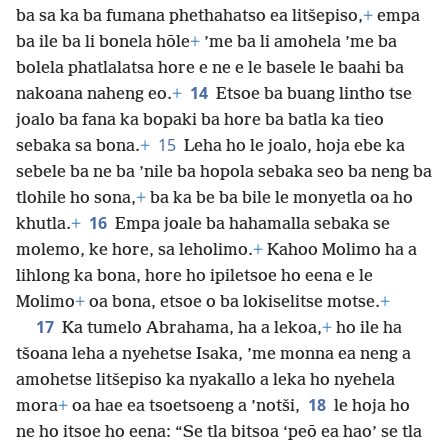
ba sa ka ba fumana phethahatso ea litšepiso,
+
empa
ba ile ba li bonela hōle
+
’me ba li amohela ’me ba
bolela phatlalatsa hore e ne e le basele le baahi ba
14
nakoana naheng eo.
+
Etsoe ba buang lintho tse
joalo ba fana ka bopaki ba hore ba batla ka tieo
15
sebaka sa bona.
+
Leha ho le joalo, hoja ebe ka
sebele ba ne ba ’nile ba hopola sebaka seo ba neng ba
tlohile ho sona,
+
ba ka be ba bile le monyetla oa ho
16
khutla.
+
Empa joale ba hahamalla sebaka se
molemo, ke hore, sa leholimo.
+
Kahoo Molimo ha a
lihlong ka bona, hore ho ipiletsoe ho eena e le
Molimo
+
oa bona, etsoe o ba lokiselitse motse.
+
17
Ka tumelo Abrahama, ha a lekoa,
+
ho ile ha
tšoana leha a nyehetse Isaka, ’me monna ea neng a
amohetse litšepiso ka nyakallo a leka ho nyehela
18
mora
+
oa hae ea tsoetsoeng a ’notši,
le hoja ho
ne ho itsoe ho eena: “Se tla bitsoa ‘peō ea hao’ se tla