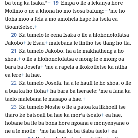
19
ba teng ka Isaka.”
+
Empa o ile a lekanya hore
Molimo o ne a khona ho mo tsosa bafung;
+
’me ho
tloha moo a fela a mo amohela hape ka tsela ea
tšoantšetso.
+
20
Ka tumelo le eena Isaka o ile a hlohonolofatsa
Jakobo
+
le Esau
+
malebana le lintho tse tlang ho tla.
21
Ka tumelo Jakobo, ha a le makhatheng a ho
shoa,
+
o ile a hlohonolofatsa e mong le e mong oa
bara ba Josefa
+
’me a rapela a ikokotletse ka ntlha
ea lere
+
la hae.
22
Ka tumelo Josefa, ha a le haufi le ho shoa, o ile
a bua ka ho tloha
+
ha bara ba Iseraele; ’me a fana ka
taelo malebana le masapo a hae.
+
23
Ka tumelo Moshe o ile a patoa ka likhoeli tse
tharo ke batsoali ba hae ka mor’a tsoalo
+
ea hae,
hobane ba ile ba bona hore ngoana e monyenyane o
ne a le motle
+
’me ha baa ka ba tšaba taelo
+
ea