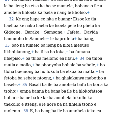
le ba ileng ba etsa ka ho se mamele, hobane o ile a
amohela lihloela ka tsela e nang le khotso.
+
32
Ke eng hape eo nka e buang? Etsoe ke tla
haelloa ke nako haeba ke tsoela pele ho pheta ka
Gideone,
+
Barake,
+
Samsone,
+
Jafeta,
+
Davida
+
hammoho le Samuele
+
le baprofeta
+
ba bang,
33
bao ka tumelo ba ileng ba hlōla mebuso
likhohlanong,
+
ba tlisa ho loka,
+
ba fumana
34
litšepiso,
+
ba thiba melomo ea litau,
+
ba thiba
matla a mollo,
+
ba phonyoha bohale ba sabole,
+
ho
tloha boemong ba ho fokola ba etsoa ba matla,
+
ba
fetoha ba sebete ntoeng,
+
ba qhalakanya mabotho a
35
basele.
+
Basali ba ile ba amohela bafu ba bona ka
tsoho;
+
empa banna ba bang ba ile ba hlokofatsoa
hobane ba ne ba ke ke ba amohela tokollo ka
thekollo e itseng, e le hore ba ka fihlela tsoho e
36
molemo.
E, ba bang ba ile ba amohela teko ea