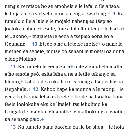
neng a reretsoe ho se amohela e le lefa; o ile a tsoa,
9
le hoja a ne a sa tsebe moo a neng a e-ea teng.
+
Ka
tumelo o ile a lula e le mojaki naheng ea tšepiso
joaloka naheng
+
esele, ’me a lula litenteng
+
le Isaka
+
le Jakobo,
+
majalefa le eena a tšepiso eona eo e
10
tšoanang.
+
Etsoe o ne a letetse motse
+
o nang le
metheo ea sebele, motse oo sehahi le moetsi oa oona
e leng Molimo.
+
11
Ka tumelo le eena Sara
+
o ile a amohela matla
a ho emola peō, esita leha a ne a fetile tekanyo ea
lilemo,
+
kaha o ile a nka hore ea neng a tšepisitse oa
12
tšepahala.
+
Kahoo hape ka monna a le mong,
+
le
eena ho tšoana leha a shoele,
+
ho ile ha tsoaloa bana
feela joalokaha eka ke linaleli tsa leholimo ka
bongata le joaloka lehlabathe le mathōkong a leoatle,
ba se nang palo.
+
13
Ka tumelo bana kaofela ba ile ba shoa,
+
le hoja