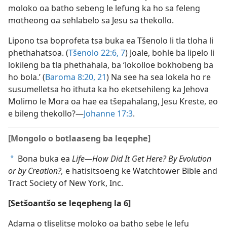
moloko oa batho sebeng le lefung ka ho sa feleng
motheong oa sehlabelo sa Jesu sa thekollo.
Lipono tsa boprofeta tsa buka ea Tšenolo li tla tloha li
phethahatsoa. (
Tšenolo 22:6, 7
) Joale, bohle ba lipelo li
lokileng ba tla phethahala, ba ‘lokolloe bokhobeng ba
ho bola.’ (
Baroma 8:20, 21
) Na see ha sea lokela ho re
susumelletsa ho ithuta ka ho eketsehileng ka Jehova
Molimo le Mora oa hae ea tšepahalang, Jesu Kreste, eo
e bileng thekollo?—
Johanne 17:3
.
[Mongolo o botlaaseng ba leqephe]
Bona buka ea
Life—How Did It Get Here? By Evolution
a
or by Creation?,
e hatisitsoeng ke Watchtower Bible and
Tract Society of New York, Inc.
[Setšoantšo se leqepheng la 6]
Adama o tliselitse moloko oa batho sebe le lefu