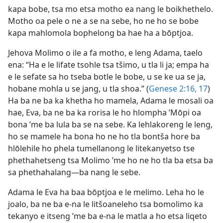
kapa bobe, tsa mo etsa motho ea nang le boikhethelo.
Motho oa pele o ne a se na sebe, ho ne ho se bobe
kapa mahlomola bophelong ba hae ha a bōptjoa.
Jehova Molimo o ile a fa motho, e leng Adama, taelo
ena: “Ha e le lifate tsohle tsa tšimo, u tla li ja; empa ha
e le sefate sa ho tseba botle le bobe, u se ke ua se ja,
hobane mohla u se jang, u tla shoa.” (
Genese 2:16, 17
)
Ha ba ne ba ka khetha ho mamela, Adama le mosali oa
hae, Eva, ba ne ba ka rorisa le ho hlompha ’Mōpi oa
bona ’me ba lula ba se na sebe. Ka lehlakoreng le leng,
ho se mamele ha bona ho ne ho tla bontša hore ba
hlōlehile ho phela tumellanong le litekanyetso tse
phethahetseng tsa Molimo ’me ho ne ho tla ba etsa ba
sa phethahalang—ba nang le sebe.
Adama le Eva ha baa bōptjoa e le melimo. Leha ho le
joalo, ba ne ba e-na le litšoaneleho tsa bomolimo ka
tekanyo e itseng ’me ba e-na le matla a ho etsa liqeto