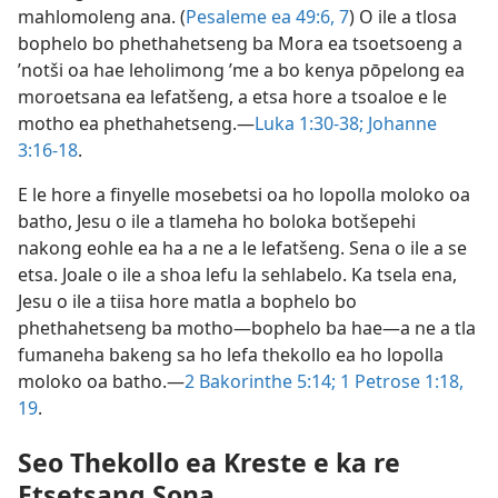
mahlomoleng ana. (
Pesaleme ea 49:6, 7
) O ile a tlosa
bophelo bo phethahetseng ba Mora ea tsoetsoeng a
’notši oa hae leholimong ’me a bo kenya pōpelong ea
moroetsana ea lefatšeng, a etsa hore a tsoaloe e le
motho ea phethahetseng.—
Luka 1:30-38;
Johanne
3:16-18
.
E le hore a finyelle mosebetsi oa ho lopolla moloko oa
batho, Jesu o ile a tlameha ho boloka botšepehi
nakong eohle ea ha a ne a le lefatšeng. Sena o ile a se
etsa. Joale o ile a shoa lefu la sehlabelo. Ka tsela ena,
Jesu o ile a tiisa hore matla a bophelo bo
phethahetseng ba motho—bophelo ba hae—a ne a tla
fumaneha bakeng sa ho lefa thekollo ea ho lopolla
moloko oa batho.—
2 Bakorinthe 5:14;
1 Petrose 1:18,
19
.
Seo Thekollo ea Kreste e ka re
Etsetsang Sona