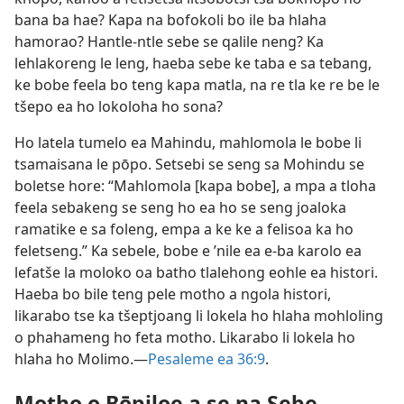
bana ba hae? Kapa na bofokoli bo ile ba hlaha
hamorao? Hantle-ntle sebe se qalile neng? Ka
lehlakoreng le leng, haeba sebe ke taba e sa tebang,
ke bobe feela bo teng kapa matla, na re tla ke re be le
tšepo ea ho lokoloha ho sona?
Ho latela tumelo ea Mahindu, mahlomola le bobe li
tsamaisana le pōpo. Setsebi se seng sa Mohindu se
boletse hore: “Mahlomola [kapa bobe], a mpa a tloha
feela sebakeng se seng ho ea ho se seng joaloka
ramatike e sa foleng, empa a ke ke a felisoa ka ho
feletseng.” Ka sebele, bobe e ’nile ea e-ba karolo ea
lefatše la moloko oa batho tlalehong eohle ea histori.
Haeba bo bile teng pele motho a ngola histori,
likarabo tse ka tšeptjoang li lokela ho hlaha mohloling
o phahameng ho feta motho. Likarabo li lokela ho
hlaha ho Molimo.—
Pesaleme ea 36:9
.
Motho o Bōpiloe a se na Sebe