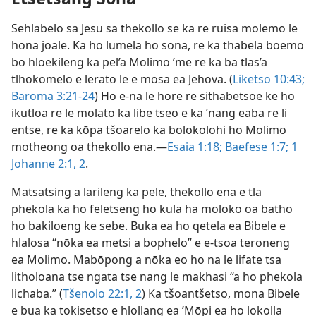
Sehlabelo sa Jesu sa thekollo se ka re ruisa molemo le
hona joale. Ka ho lumela ho sona, re ka thabela boemo
bo hloekileng ka pel’a Molimo ’me re ka ba tlas’a
tlhokomelo e lerato le e mosa ea Jehova. (
Liketso 10:43;
Baroma 3:21-24
) Ho e-na le hore re sithabetsoe ke ho
ikutloa re le molato ka libe tseo e ka ’nang eaba re li
entse, re ka kōpa tšoarelo ka bolokolohi ho Molimo
motheong oa thekollo ena.—
Esaia 1:18;
Baefese 1:7;
1
Johanne 2:1, 2
.
Matsatsing a larileng ka pele, thekollo ena e tla
phekola ka ho feletseng ho kula ha moloko oa batho
ho bakiloeng ke sebe. Buka ea ho qetela ea Bibele e
hlalosa “nōka ea metsi a bophelo” e e-tsoa teroneng
ea Molimo. Mabōpong a nōka eo ho na le lifate tsa
litholoana tse ngata tse nang le makhasi “a ho phekola
lichaba.” (
Tšenolo 22:1, 2
) Ka tšoantšetso, mona Bibele
e bua ka tokisetso e hlollang ea ’Mōpi ea ho lokolla