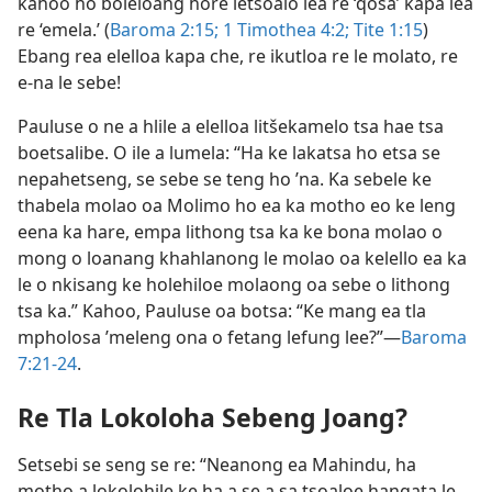
kahoo ho boleloang hore letsoalo lea re ‘qosa’ kapa lea
re ‘emela.’ (
Baroma 2:15;
1 Timothea 4:2;
Tite 1:15
)
Ebang rea elelloa kapa che, re ikutloa re le molato, re
e-na le sebe!
Pauluse o ne a hlile a elelloa litšekamelo tsa hae tsa
boetsalibe. O ile a lumela: “Ha ke lakatsa ho etsa se
nepahetseng, se sebe se teng ho ’na. Ka sebele ke
thabela molao oa Molimo ho ea ka motho eo ke leng
eena ka hare, empa lithong tsa ka ke bona molao o
mong o loanang khahlanong le molao oa kelello ea ka
le o nkisang ke holehiloe molaong oa sebe o lithong
tsa ka.” Kahoo, Pauluse oa botsa: “Ke mang ea tla
mpholosa ’meleng ona o fetang lefung lee?”—
Baroma
7:21-24
.
Re Tla Lokoloha Sebeng Joang?
Setsebi se seng se re: “Neanong ea Mahindu, ha
motho a lokolohile ke ha a se a sa tsoaloe hangata le