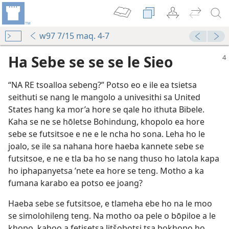
w97 7/15 maq. 4-7
Ha Sebe se se se le Sieo
“NA RE tsoalloa sebeng?” Potso eo e ile ea tsietsa
seithuti se nang le mangolo a univesithi sa United
States hang ka mor’a hore se qale ho ithuta Bibele.
Kaha se ne se hōletse Bohindung, khopolo ea hore
sebe se futsitsoe e ne e le ncha ho sona. Leha ho le
joalo, se ile sa nahana hore haeba kannete sebe se
futsitsoe, e ne e tla ba ho se nang thuso ho latola kapa
ho iphapanyetsa ’nete ea hore se teng. Motho a ka
fumana karabo ea potso ee joang?
Haeba sebe se futsitsoe, e tlameha ebe ho na le moo
se simolohileng teng. Na motho oa pele o bōpiloe a le
khopo, kahoo a fetisetsa litšobotsi tsa bokhopo ho