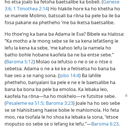
ho etsa joalo ba fetoha baetsalibe ka bobeli. (
Genese
3:6;
1 Timothea 2:14
) Ho hlakile hore ka ho khetha ho
se mamele Molimo, batsoali ba rōna ba pele ba ile ba
fosa pakane ea phetheho ’me ba iketsa baetsalibe.
Ho thoe’ng ka bana ba Adama le Eva? Bibele ea hlalosa:
“Ka motho a le mong sebe se ile sa kena lefatšeng le
lefu la kena ka sebe, ’me kahoo lefu la namela ho
batho bohle hobane kaofela ba ne ba entse sebe.”
(
Baroma 5:12
) Molao oa lefutso o ne o se o ntse o
sebetsa. Adama o ne a ke ke a fetisetsa ho bana ba
hae seo a se nang sona. (
Jobo 14:4
) Ba lahlile
phetheho, banyalani ba pele e ne e le baetsalibe ha
bana ba bona ba pele ba emoloa. Ka lebaka leo,
kaofela
ha rōna—ha ho mokhelo—re futsitse sebe.
(
Pesaleme ea 51:5;
Baroma 3:23
) Joale ha ho seo sebe
se se hlahisitseng haese bobe le mahlomola. Ho feta
moo, rea tsofala le ho shoa ka lebaka la sona, “etsoe
moputso oo sebe se o lefang ke lefu.”—
Baroma 6:23
.