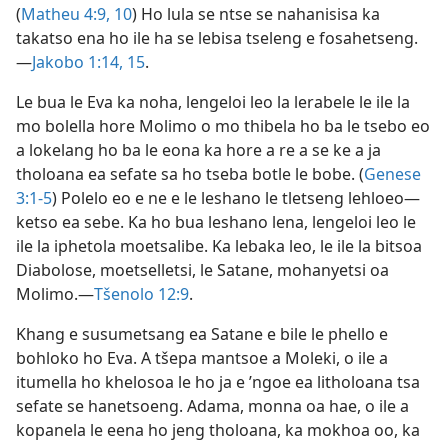
(
Matheu 4:9, 10
) Ho lula se ntse se nahanisisa ka
takatso ena ho ile ha se lebisa tseleng e fosahetseng.
—
Jakobo 1:14, 15
.
Le bua le Eva ka noha, lengeloi leo la lerabele le ile la
mo bolella hore Molimo o mo thibela ho ba le tsebo eo
a lokelang ho ba le eona ka hore a re a se ke a ja
tholoana ea sefate sa ho tseba botle le bobe. (
Genese
3:1-5
) Polelo eo e ne e le leshano le tletseng lehloeo—
ketso ea sebe. Ka ho bua leshano lena, lengeloi leo le
ile la iphetola moetsalibe. Ka lebaka leo, le ile la bitsoa
Diabolose, moetselletsi, le Satane, mohanyetsi oa
Molimo.—
Tšenolo 12:9
.
Khang e susumetsang ea Satane e bile le phello e
bohloko ho Eva. A tšepa mantsoe a Moleki, o ile a
itumella ho khelosoa le ho ja e ’ngoe ea litholoana tsa
sefate se hanetsoeng. Adama, monna oa hae, o ile a
kopanela le eena ho jeng tholoana, ka mokhoa oo, ka