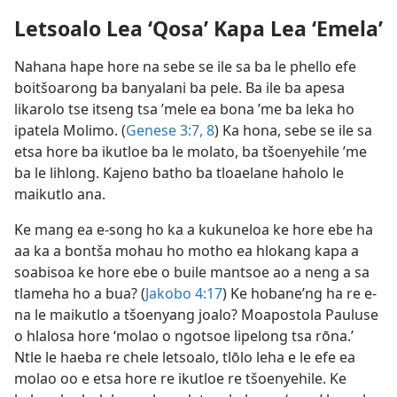
Letsoalo Lea ‘Qosa’ Kapa Lea ‘Emela’
Nahana hape hore na sebe se ile sa ba le phello efe
boitšoarong ba banyalani ba pele. Ba ile ba apesa
likarolo tse itseng tsa ’mele ea bona ’me ba leka ho
ipatela Molimo. (
Genese 3:7, 8
) Ka hona, sebe se ile sa
etsa hore ba ikutloe ba le molato, ba tšoenyehile ’me
ba le lihlong. Kajeno batho ba tloaelane haholo le
maikutlo ana.
Ke mang ea e-song ho ka a kukuneloa ke hore ebe ha
aa ka a bontša mohau ho motho ea hlokang kapa a
soabisoa ke hore ebe o buile mantsoe ao a neng a sa
tlameha ho a bua? (
Jakobo 4:17
) Ke hobane’ng ha re e-
na le maikutlo a tšoenyang joalo? Moapostola Pauluse
o hlalosa hore ‘molao o ngotsoe lipelong tsa rōna.’
Ntle le haeba re chele letsoalo, tlōlo leha e le efe ea
molao oo e etsa hore re ikutloe re tšoenyehile. Ke