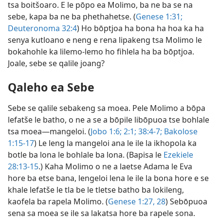
tsa boitšoaro. E le pōpo ea Molimo, ba ne ba se na
sebe, kapa ba ne ba phethahetse. (
Genese 1:31;
Deuteronoma 32:4
) Ho bōptjoa ha bona ha hoa ka ha
senya kutloano e neng e rena lipakeng tsa Molimo le
bokahohle ka lilemo-lemo ho fihlela ha ba bōptjoa.
Joale, sebe se qalile joang?
Qaleho ea Sebe
Sebe se qalile sebakeng sa moea. Pele Molimo a bōpa
lefatše le batho, o ne a se a bōpile libōpuoa tse bohlale
tsa moea—mangeloi. (
Jobo 1:6;
2:1;
38:4-7;
Bakolose
1:15-17
) Le leng la mangeloi ana le ile la ikhopola ka
botle ba lona le bohlale ba lona. (Bapisa le
Ezekiele
28:13-15
.) Kaha Molimo o ne a laetse Adama le Eva
hore ba etse bana, lengeloi lena le ile la bona hore e se
khale lefatše le tla be le tletse batho ba lokileng,
kaofela ba rapela Molimo. (
Genese 1:27, 28
) Sebōpuoa
sena sa moea se ile sa lakatsa hore ba rapele sona.