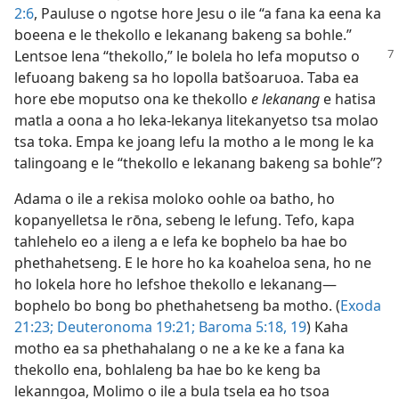
2:6
, Pauluse o ngotse hore Jesu o ile “a fana ka eena ka
boeena e le thekollo e lekanang bakeng sa bohle.”
Lentsoe lena “thekollo,” le bolela ho lefa moputso o
lefuoang bakeng sa ho lopolla batšoaruoa. Taba ea
hore ebe moputso ona ke thekollo
e lekanang
e hatisa
matla a oona a ho leka-lekanya litekanyetso tsa molao
tsa toka. Empa ke joang lefu la motho a le mong le ka
talingoang e le “thekollo e lekanang bakeng sa bohle”?
Adama o ile a rekisa moloko oohle oa batho, ho
kopanyelletsa le rōna, sebeng le lefung. Tefo, kapa
tahlehelo eo a ileng a e lefa ke bophelo ba hae bo
phethahetseng. E le hore ho ka koaheloa sena, ho ne
ho lokela hore ho lefshoe thekollo e lekanang—
bophelo bo bong bo phethahetseng ba motho. (
Exoda
21:23;
Deuteronoma 19:21;
Baroma 5:18, 19
) Kaha
motho ea sa phethahalang o ne a ke ke a fana ka
thekollo ena, bohlaleng ba hae bo ke keng ba
lekanngoa, Molimo o ile a bula tsela ea ho tsoa