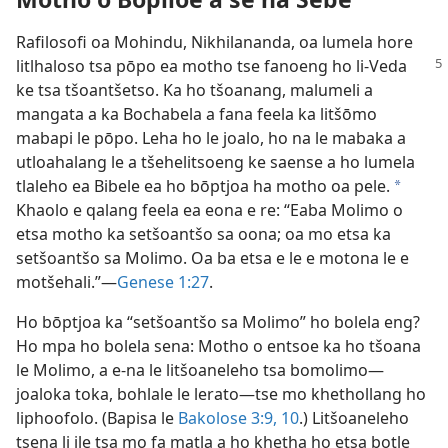
Rafilosofi oa Mohindu, Nikhilananda, oa lumela hore
litlhaloso tsa pōpo ea motho tse fanoeng
ho li-Veda
ke tsa tšoantšetso. Ka ho tšoanang, malumeli a
mangata a ka Bochabela a fana feela ka litšōmo
mabapi le pōpo. Leha ho le joalo, ho na le mabaka a
utloahalang le a tšehelitsoeng ke saense a ho lumela
tlaleho ea Bibele ea ho bōptjoa ha motho oa pele.
a
Khaolo e qalang feela ea eona e re: “Eaba Molimo o
etsa motho ka setšoantšo sa oona; oa mo etsa ka
setšoantšo sa Molimo. Oa ba etsa e le e motona le e
motšehali.”—
Genese 1:27
.
Ho bōptjoa ka “setšoantšo sa Molimo” ho bolela eng?
Ho mpa ho bolela sena: Motho o entsoe ka ho tšoana
le Molimo, a e-na le litšoaneleho tsa bomolimo—
joaloka toka, bohlale le lerato—tse mo khethollang ho
liphoofolo. (Bapisa le
Bakolose 3:9, 10
.) Litšoaneleho
tsena li ile tsa mo fa matla a ho khetha ho etsa botle