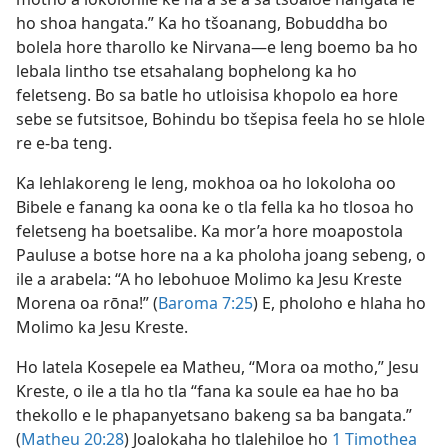
ho shoa hangata.” Ka ho tšoanang, Bobuddha bo
bolela hore tharollo ke Nirvana—e leng boemo ba ho
lebala lintho tse etsahalang bophelong ka ho
feletseng. Bo sa batle ho utloisisa khopolo ea hore
sebe se futsitsoe, Bohindu bo tšepisa feela ho se hlole
re e-ba teng.
Ka lehlakoreng le leng, mokhoa oa ho lokoloha oo
Bibele e fanang ka oona ke o tla fella ka ho tlosoa ho
feletseng ha boetsalibe. Ka mor’a hore moapostola
Pauluse a botse hore na a ka pholoha joang sebeng, o
ile a arabela: “A ho lebohuoe Molimo ka Jesu Kreste
Morena oa rōna!” (
Baroma 7:25
) E, pholoho e hlaha ho
Molimo ka Jesu Kreste.
Ho latela Kosepele ea Matheu, “Mora oa motho,” Jesu
Kreste, o ile a tla ho tla “fana ka soule ea hae ho ba
thekollo e le phapanyetsano bakeng sa ba bangata.”
(
Matheu 20:28
) Joalokaha ho tlalehiloe ho
1 Timothea