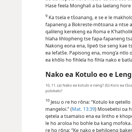
Hase feela Monghali a ba laelang hore 
9
Ka tsela e tšoanang, e se e le makhol
fapaneng a Bokreste-mōtoana a ntse 
qalileng kerekeng ea Roma e K’hathol
hlaha lihlopheng tse fapa-fapaneng tsa
Nakong eona ena, lipeō tse seng kae tsa
ea lefatše. Papisong ena, mong’a ntlo o
ea khōlo ho fihlela ho fihla nako e bat
Nako ea Kotulo eo e Leng
10, 11. (a) Nako ea kotulo e neng? (b) Koro ea tšo
polokelo?
10
Jesu o re ho rōna: “Kotulo ke qetello
mangeloi.” (
Mat. 13:39
) Mosebetsi oa h
qetela a tsamaiso ena ea lintho e kho
le ho aroloa ho bohle ba kang mofoka.
re ho rōna: “Ke nako e behiloeng baken