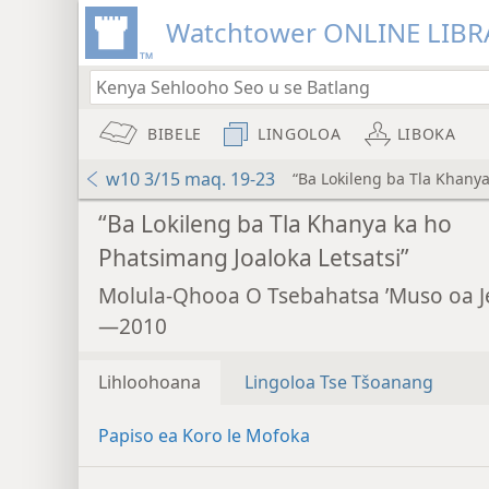
Watchtower ONLINE LIBR
BIBELE
LINGOLOA
LIBOKA
w10 3/15 maq. 19-23
“Ba Lokileng ba Tla Khanya
“Ba Lokileng ba Tla Khanya ka ho
Phatsimang Joaloka Letsatsi”
Molula-Qhooa O Tsebahatsa ’Muso oa 
—2010
Lihloohoana
Lingoloa Tse Tšoanang
Papiso ea Koro le Mofoka