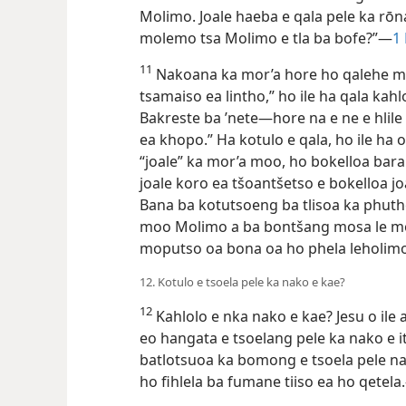
Molimo. Joale haeba e qala pele ka rōn
molemo tsa Molimo e tla ba bofe?”—
1 
11
Nakoana ka mor’a hore ho qalehe mat
tsamaiso ea lintho,” ho ile ha qala kah
Bakreste ba ’nete—hore na e ne e hlile 
ea khopo.” Ha kotulo e qala, ho ile ha
“joale” ka mor’a moo, ho bokelloa bara
joale koro ea tšoantšetso e bokelloa j
Bana ba kotutsoeng ba tlisoa ka phuth
moo Molimo a ba bontšang mosa le mo
moputso oa bona oa ho phela leholim
12. Kotulo e tsoela pele ka nako e kae?
12
Kahlolo e nka nako e kae? Jesu o ile 
eo hangata e tsoelang pele ka nako e it
batlotsuoa ka bomong e tsoela pele nak
ho fihlela ba fumane tiiso ea ho qetela