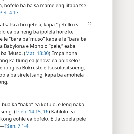
a, bofelo ba ba sa mameleng litaba tse
Pet. 4:17
.
satsi a ho qetela, kapa “qetello ea
lolo ea ba neng ba ipolela hore ke
e le “bara ba ’muso” kapa e le “bara ba
 oa Babylona e Moholo “pele,” eaba
 ba ’Muso. (
Mat. 13:30
) Empa hona
oang ka tlung ea Jehova ea polokelo?
ehong ea Bokreste e tsosolositsoeng,
o a ba sireletsang, kapa ba amohela
ong.
a bua ka “nako” ea kotulo, e leng nako
seng. (
Tšen. 14:15, 16
) Kahlolo ea
ong eohle ea bofelo. E tla tsoela pele
.—
Tšen. 7:1-4
.