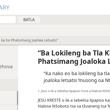
ARY
 ka ho Phatsimang Joaloka Letsatsi”
“Ba Lokileng ba Tla 
Phatsimang Joaloka L
Jehova
“Ka nako eo ba lokileng ba t
joaloka letsatsi ’musong oa N
1. Jesu o ile a sebelisa lipapiso hore a hlalose litš
JESU KRESTE o ile a sebelisa lipapiso ka
hlalose litšobotsi tse sa tšoaneng tsa 