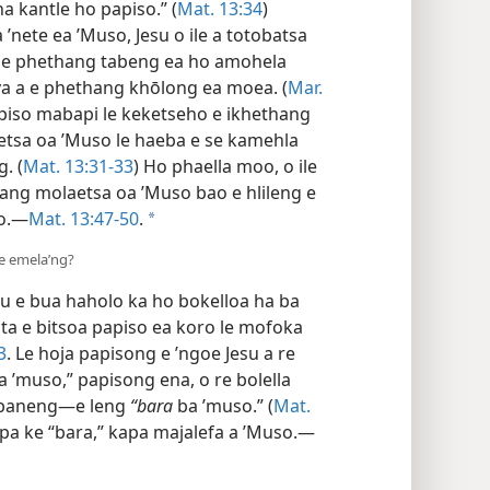
na kantle ho papiso.” (
Mat. 13:34
)
 ’nete ea ’Muso, Jesu o ile a totobatsa
 e phethang tabeng ea ho amohela
a a e phethang khōlong ea moea. (
Mar.
 papiso mabapi le keketseho e ikhethang
etsa oa ’Muso le haeba e se kamehla
. (
Mat. 13:31-33
) Ho phaella moo, o ile
ang molaetsa oa ’Muso bao e hlileng e
oo.—
Mat. 13:47-50
.
a
 e emela’ng?
esu e bua haholo ka ho bokelloa ha ba
ta e bitsoa papiso ea koro le mofoka
3
. Le hoja papisong e ’ngoe Jesu a re
la ’muso,” papisong ena, o re bolella
fapaneng—e leng
“bara
ba ’muso.” (
Mat.
pa ke “bara,” kapa majalefa a ’Muso.—