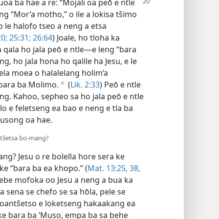
uoa ba hae a re: “Mojali oa peō e ntle
leng “Mor’a motho,” o ile a lokisa tšimo
o le halofo tseo a neng a etsa
20;
25:31;
26:64
) Joale, ho tloha ka
a qala ho jala peō e ntle—e leng “bara
 ho jala hona ho qalile ha Jesu, e le
lela moea o halalelang holim’a
 bara ba Molimo.
(
Lik. 2:33
) Peō e ntle
b
eng. Kahoo, sepheo sa ho jala peō e ntle
lo e feletseng ea bao e neng e tla ba
Musong oa hae.
ntšetsa bo-mang?
? Jesu o re bolella hore sera ke
ke “bara ba ea khopo.” (
Mat. 13:25,
38,
e ebe mofoka oo Jesu a neng a bua ka
 sena se chefo se sa hōla, pele se
tšoantšetso e loketseng hakaakang ea
ke bara ba ’Muso, empa ba sa behe