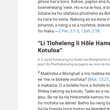
jetsoe har’a koro. Kahoo, papiso ena h
koenehelang ’nete. Ho e-na le hoo, e 
Satane ba ho silafatsa phutheho ea Bo
ka hare ho eona. Nakong eo ka eona m
Johanne, a neng a se a tsofetse, boko
ho hlaka.—
2 Pet. 2:1-3;
1 Joh. 2:18
.
“Li Tloheleng li Hōle Ha
Kotuloa”
8, 9. (a) Ke hobane’ng ha litaelo tsa Monghali ho
Jesu? (b) Phethahatsong ea papiso ee, koro le mo
8
Makhoba a Monghali a mo tsebisa both
ee ’me re bokelle mofoka?’ (
Mat. 13:27,
e makatsa. O a bolella hore a tlohele
fihlela nakong ea kotulo. Taelo eo e ne
Jesu. Ba ne ba tla hlokomela kamoo ho
ho mofoka oa
darnel.
Batho ba neng ba 
ba tla hopola hore metso ea
bearded da