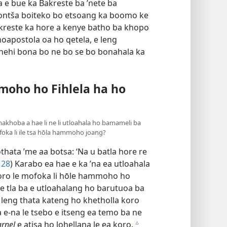
a e bue ka Bakreste ba ’nete ba
bontša boiteko bo etsoang ka boomo ke
kreste ka hore a kenye batho ba khopo
oapostola oa ho qetela, e leng
enehi bona bo ne bo se bo bonahala ka
mmoho ho Fihlela ha ho
 makhoba a hae li ne li utloahala ho bamameli ba
foka li ile tsa hōla hammoho joang?
ata ’me aa botsa: ‘Na u batla hore re
 28
) Karabo ea hae e ka ’na ea utloahala
 koro le mofoka li hōle hammoho ho
 e tla ba e utloahalang ho barutuoa ba
 leng thata kateng ho khetholla koro
e-na le tsebo e itseng ea temo ba ne
rnel
e atisa ho lohellana le ea koro.
c