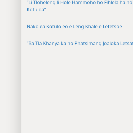
“Li Tloheleng li Hōle Hammoho ho Fihlela ha ho
Kotuloa”
Nako ea Kotulo eo e Leng Khale e Letetsoe
“Ba Tla Khanya ka ho Phatsimang Joaloka Letsat