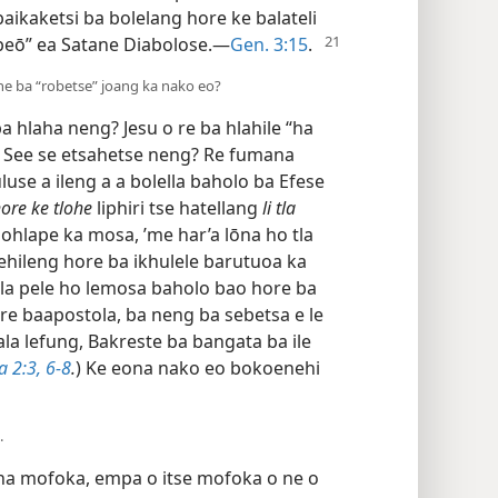
baikaketsi ba bolelang hore ke balateli
“peō” ea Satane Diabolose.—
Gen. 3:15
.
ne ba “robetse” joang ka nako eo?
 hlaha neng? Jesu o re ba hlahile “ha
) See se etsahetse neng? Re fumana
e a ileng a a bolella baholo ba Efese
ore ke tlohe
liphiri tse hatellang
li tla
mohlape ka mosa, ’me har’a lōna ho tla
ehileng hore ba ikhulele barutuoa ka
oela pele ho lemosa baholo bao hore ba
re baapostola, ba neng ba sebetsa e le
ala lefung, Bakreste ba bangata ba ile
a 2:3,
6-8
.
) Ke eona nako eo bokoenehi
.
toha mofoka, empa o itse mofoka o ne o