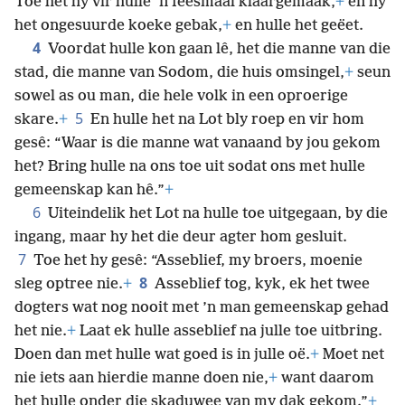
Toe het hy vir hulle ’n feesmaal klaargemaak,
+
en hy
het ongesuurde koeke gebak,
+
en hulle het geëet.
4
Voordat hulle kon gaan lê, het die manne van die
stad, die manne van Sodom, die huis omsingel,
+
seun
sowel as ou man, die hele volk in een oproerige
5
skare.
+
En hulle het na Lot bly roep en vir hom
gesê: “Waar is die manne wat vanaand by jou gekom
het? Bring hulle na ons toe uit sodat ons met hulle
gemeenskap kan hê.”
+
6
Uiteindelik het Lot na hulle toe uitgegaan, by die
ingang, maar hy het die deur agter hom gesluit.
7
Toe het hy gesê: “Asseblief, my broers, moenie
8
sleg optree nie.
+
Asseblief tog, kyk, ek het twee
dogters wat nog nooit met ’n man gemeenskap gehad
het nie.
+
Laat ek hulle asseblief na julle toe uitbring.
Doen dan met hulle wat goed is in julle oë.
+
Moet net
nie iets aan hierdie manne doen nie,
+
want daarom
het hulle onder die skaduwee van my dak gekom.”
+