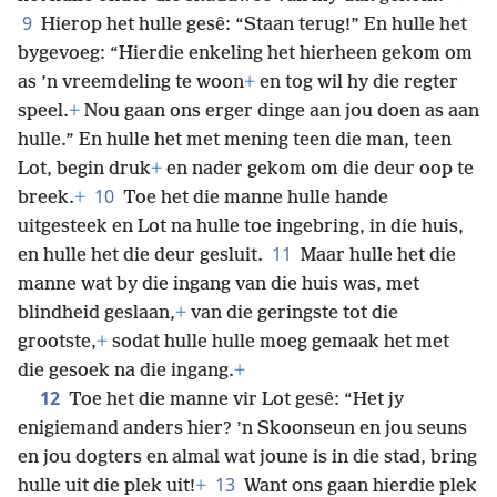
9
Hierop het hulle gesê: “Staan terug!” En hulle het
bygevoeg: “Hierdie enkeling het hierheen gekom om
as ’n vreemdeling te woon
+
en tog wil hy die regter
speel.
+
Nou gaan ons erger dinge aan jou doen as aan
hulle.” En hulle het met mening teen die man, teen
Lot, begin druk
+
en nader gekom om die deur oop te
10
breek.
+
Toe het die manne hulle hande
uitgesteek en Lot na hulle toe ingebring, in die huis,
11
en hulle het die deur gesluit.
Maar hulle het die
manne wat by die ingang van die huis was, met
blindheid geslaan,
+
van die geringste tot die
grootste,
+
sodat hulle hulle moeg gemaak het met
die gesoek na die ingang.
+
12
Toe het die manne vir Lot gesê: “Het jy
enigiemand anders hier? ’n Skoonseun en jou seuns
en jou dogters en almal wat joune is in die stad, bring
13
hulle uit die plek uit!
+
Want ons gaan hierdie plek