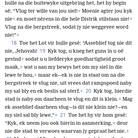
hulle na die buitewyke uitgebring het, het hy begin
sê: “Vlug ter wille van jou siel!
+
Moenie agter jou kyk
nie
+
en moet nêrens in die hele Distrik stilstaan nie!
+
Vlug na die
bergstreek, sodat jy nie weggevee word
nie!”
+
18
Toe het Lot vir hulle gesê: “Asseblief tog nie dit
19
nie, Jehovah!
Kyk tog, u kneg het guns in u oë
gevind
+
sodat u u liefderyke goedhartigheid groot
maak,
+
wat u aan my bewys het om my siel in die
lewe te hou,
+
maar ek—ek is nie in staat om na die
bergstreek te vlug nie, uit vrees dat rampspoed naby
20
my sal bly en ek beslis sal sterf.
+
Kyk tog, hierdie
stad is naby om daarheen te vlug en dit is klein.
+
Mag
ek asseblief daarheen vlug—is dit nie klein nie?—en
21
my siel sal bly lewe.”
+
Toe het hy vir hom gesê:
“Kyk, ek neem jou ook hierin in aanmerking,
+
deur
nie die stad te verwoes waarvan jy gepraat het nie.
+