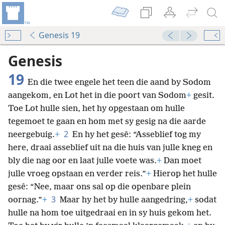
Genesis 19
Genesis
19
En die twee engele het teen die aand by Sodom
aangekom, en Lot het in die poort van Sodom
+
gesit.
Toe Lot hulle sien, het hy opgestaan om hulle
tegemoet te gaan en hom met sy gesig na die aarde
2
neergebuig.
+
En hy het gesê: “Asseblief tog my
here, draai asseblief uit na die huis van julle kneg en
bly die nag oor en laat julle voete was.
+
Dan moet
julle vroeg opstaan en verder reis.”
+
Hierop het hulle
gesê: “Nee, maar ons sal op die openbare plein
3
oornag.”
+
Maar hy het by hulle aangedring,
+
sodat
hulle na hom toe uitgedraai en in sy huis gekom het.