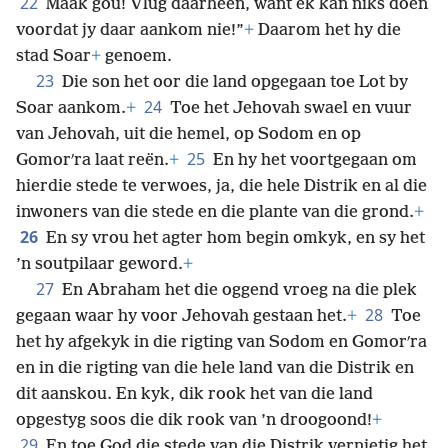
22
Maak gou! Vlug daarheen, want ek kan niks doen
voordat jy daar aankom nie!”
+
Daarom het hy die
stad Soar
+
genoem.
23
Die son het oor die land opgegaan toe Lot by
24
Soar aankom.
+
Toe het Jehovah swael en vuur
van Jehovah, uit die hemel, op Sodom en op
25
Gomorʹra laat reën.
+
En hy het voortgegaan om
hierdie stede te verwoes, ja, die hele Distrik en al die
inwoners van die stede en die plante van die grond.
+
26
En sy vrou het agter hom begin omkyk, en sy het
’n soutpilaar geword.
+
27
En Abraham het die oggend vroeg na die plek
28
gegaan waar hy voor Jehovah gestaan het.
+
Toe
het hy afgekyk in die rigting van Sodom en Gomorʹra
en in die rigting van die hele land van die Distrik en
dit aanskou. En kyk, dik rook het van die land
opgestyg soos die dik rook van ’n droogoond!
+
29
En toe God die stede van die Distrik vernietig het,