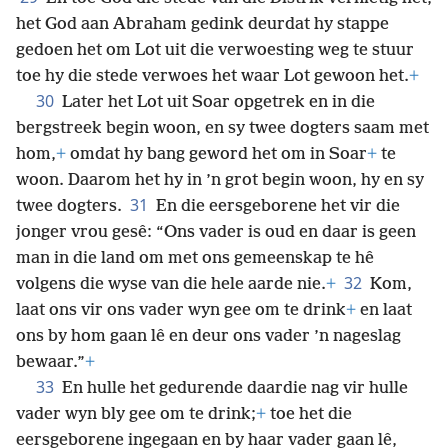
het God aan Abraham gedink deurdat hy stappe
gedoen het om Lot uit die verwoesting weg te stuur
toe hy die stede verwoes het waar Lot gewoon het.
+
30
Later het Lot uit Soar opgetrek en in die
bergstreek begin woon, en sy twee dogters saam met
hom,
+
omdat hy bang geword het om in Soar
+
te
woon. Daarom het hy in ’n grot begin woon, hy en sy
31
twee dogters.
En die eersgeborene het vir die
jonger vrou gesê: “Ons vader is oud en daar is geen
man in die land om met ons gemeenskap te hê
32
volgens die wyse van die hele aarde nie.
+
Kom,
laat ons vir ons vader wyn gee om te drink
+
en laat
ons by hom gaan lê en deur ons vader ’n nageslag
bewaar.”
+
33
En hulle het gedurende daardie nag vir hulle
vader wyn bly gee om te drink;
+
toe het die
eersgeborene ingegaan en by haar vader gaan lê,