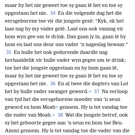
maar hy het nie geweet toe sy gaan lê het en toe sy
34
opgestaan het nie.
En die volgende dag het die
eersgeborene toe vir die jongste gesê: “Kyk, ek het
laas nag by my vader gelê. Laat ons ook vannag vir
hom wyn gee om te drink. Dan gaan jy in, gaan lê by
hom en laat ons deur ons vader ’n nageslag bewaar.”
35
En hulle het ook gedurende daardie nag
herhaaldelik vir hulle vader wyn gegee om te drink;
toe het die jongste opgestaan en by hom gaan lê,
maar hy het nie geweet toe sy gaan lê het en toe sy
36
opgestaan het nie.
En al twee die dogters van Lot
37
het by hulle vader swanger geword.
+
Na verloop
van tyd het die eersgeborene moeder van ’n seun
geword en hom
Moab
+
genoem. Hy is tot vandag toe
38
die vader van Moab.
+
Wat die jongste betref, ook
sy het geboorte gegee aan ’n seun en hom toe Ben-
Ammi genoem. Hy is tot vandag toe die vader van die