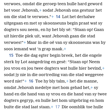
verwoes, omdat die geroep teen hulle hard geword
het voor Jehovah,
+
sodat Jehovah ons gestuur het
14
om die stad te verwoes.”
+
Lot het derhalwe
uitgegaan en met sy skoonseuns begin praat wat sy
dogters sou neem, en hy het bly sê: “Staan op! Gaan
uit hierdie plek uit, want Jehovah gaan die stad
verwoes!”
+
Maar in die oë van sy skoonseuns was hy
soos iemand wat ’n grap maak.
+
15
Toe die dag egter begin breek, het die engele
sterk by Lot aangedring en gesê: “Staan op! Neem
jou vrou en jou twee dogters wat hulle hier bevind,
+
sodat jy nie in die oortreding van die stad weggevee
16
word nie!”
+
Toe hy bly talm,
+
het die manne,
omdat Jehovah medelye met hom gehad het,
+
sy
hand en die hand van sy vrou en die hand van sy twee
dogters gegryp, en hulle het hom uitgebring en hom
17
buite die stad laat staan.
+
Die oomblik toe hulle