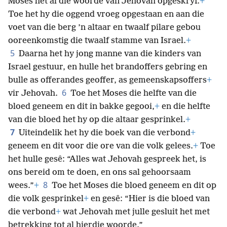
Moses het al die woorde van Jehovah opgeskryf.
+
Toe het hy die oggend vroeg opgestaan en aan die
voet van die berg ’n altaar en twaalf pilare gebou
ooreenkomstig die twaalf stamme van Israel.
+
5
Daarna het hy jong manne van die kinders van
Israel gestuur, en hulle het brandoffers gebring en
bulle as offerandes geoffer, as gemeenskapsoffers
+
6
vir Jehovah.
Toe het Moses die helfte van die
bloed geneem en dit in bakke gegooi,
+
en die helfte
van die bloed het hy op die altaar gesprinkel.
+
7
Uiteindelik het hy die boek van die verbond
+
geneem en dit voor die ore van die volk gelees.
+
Toe
het hulle gesê: “Alles wat Jehovah gespreek het, is
ons bereid om te doen, en ons sal gehoorsaam
8
wees.”
+
Toe het Moses die bloed geneem en dit op
die volk gesprinkel
+
en gesê: “Hier is die bloed van
die verbond
+
wat Jehovah met julle gesluit het met
betrekking tot al hierdie woorde.”