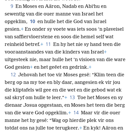
9
En Moses en Aäron, Nadab en Abiʹhu en
sewentig van die ouer manne van Israel het
10
opgeklim,
en hulle het die God van Israel
gesien.
+
En onder sy voete was iets soos ’n plaveisel
van saffiervloerstene en soos die hemel self wat
11
reinheid betref.
+
En hy het nie sy hand teen die
vooraanstaandes van die kinders van Israel
+
uitgesteek nie, maar hulle het ’n visioen van die ware
God gesien
+
en het geëet en gedrink.
+
12
Jehovah het toe vir Moses gesê: “Klim teen die
berg op na my toe en bly daar, aangesien ek vir jou
die kliptafels wil gee en die wet en die gebod wat ek
13
sal skryf om hulle te leer.”
+
Toe het Moses en sy
dienaar Josua opgestaan, en Moses het teen die berg
14
van die ware God opgeklim.
+
Maar vir die ouer
manne het hy gesê: “Wag op hierdie plek vir ons
totdat ons na julle toe terugkeer.
+
En kyk! Aäron en