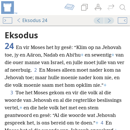
Eksodus 24
Eksodus
24
En vir Moses het hy gesê: “Klim op na Jehovah
toe, jy en Aäron, Nadab en Abiʹhu
+
en sewentig
+
van
die ouer manne van Israel, en julle moet julle van ver
2
af neerbuig.
En Moses alleen moet nader kom na
Jehovah toe; maar hulle moenie nader kom nie, en
die volk moenie saam met hom opklim nie.”
+
3
Toe het Moses gekom en vir die volk al die
woorde van Jehovah en al die regterlike beslissings
vertel,
+
en die hele volk het met een stem
geantwoord en gesê: “Al die woorde wat Jehovah
4
gespreek het, is ons bereid om te doen.”
+
En