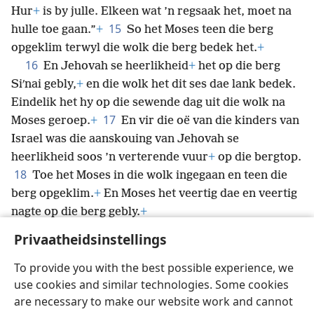
Hur
+
is by julle. Elkeen wat ’n regsaak het, moet na
15
hulle toe gaan.”
+
So het Moses teen die berg
opgeklim terwyl die wolk die berg bedek het.
+
16
En Jehovah se heerlikheid
+
het op die berg
Siʹnai gebly,
+
en die wolk het dit ses dae lank bedek.
Eindelik het hy op die sewende dag uit die wolk na
17
Moses geroep.
+
En vir die oë van die kinders van
Israel was die aanskouing van Jehovah se
heerlikheid soos ’n verterende vuur
+
op die bergtop.
18
Toe het Moses in die wolk ingegaan en teen die
berg opgeklim.
+
En Moses het veertig dae
en veertig
nagte op die berg gebly.
+
Privaatheidsinstellings
To provide you with the best possible experience, we
use cookies and similar technologies. Some cookies
Afrikaans
Deel
Voorkeure
are necessary to make our website work and cannot
Copyright
© 2026 Watch Tower Bible and Tract Society of Pennsylvania