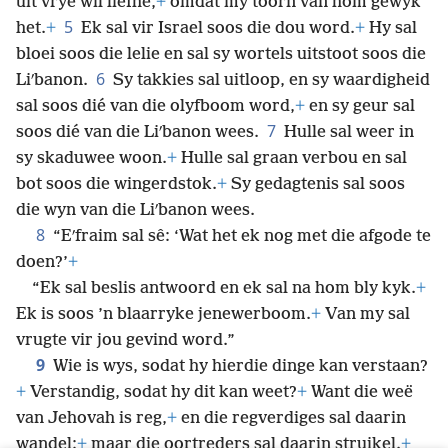
uit vrye wil liefhê,
+
omdat my toorn van hom gewyk
5
het.
+
Ek sal vir Israel soos die dou word.
+
Hy sal
bloei soos die lelie en sal sy wortels uitstoot soos die
6
Liʹbanon.
Sy takkies sal uitloop, en sy waardigheid
sal soos dié van die olyfboom word,
+
en sy geur sal
7
soos dié van die Liʹbanon wees.
Hulle sal weer in
sy skaduwee woon.
+
Hulle sal graan verbou en sal
bot soos die wingerdstok.
+
Sy gedagtenis sal soos
die wyn van die Liʹbanon wees.
8
“Eʹfraim sal sê: ‘Wat het ek nog met die afgode te
doen?’
+
“Ek sal beslis antwoord en ek sal na hom bly kyk.
+
Ek is soos ’n blaarryke jenewerboom.
+
Van my sal
vrugte vir jou gevind word.”
9
Wie is wys, sodat hy hierdie dinge kan verstaan?
+
Verstandig, sodat hy dit kan weet?
+
Want die weë
van Jehovah is reg,
+
en die regverdiges sal daarin
wandel;
+
maar die oortreders sal daarin struikel.
+