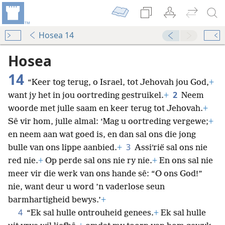
Hosea 14
Hosea
14
“Keer tog terug, o Israel, tot Jehovah jou God,
+
2
want jy het in jou oortreding gestruikel.
+
Neem
woorde met julle saam en keer terug tot Jehovah.
+
Sê vir hom, julle almal: ‘Mag u oortreding vergewe;
+
en neem aan wat goed is, en dan sal ons die jong
3
bulle van ons lippe aanbied.
+
Assiʹrië sal ons nie
red nie.
+
Op perde sal ons nie ry nie.
+
En ons sal
nie
meer vir die werk van ons hande sê: “O ons God!”
nie, want deur u word ’n vaderlose seun
barmhartigheid bewys.’
+
4
“Ek sal hulle ontrouheid genees.
+
Ek sal hulle