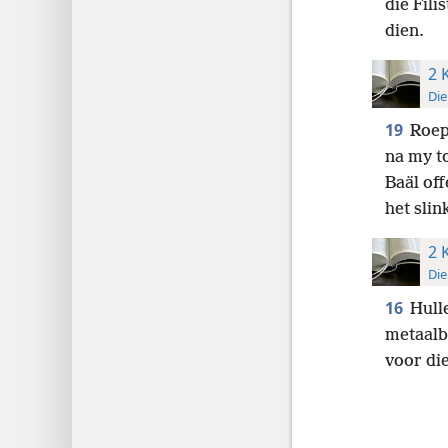
die Fili
dien.
2 
Die
19
Roep
na my t
Baäl of
het slin
2 
Die
16
Hull
metaalb
voor di