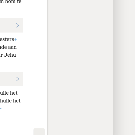
om hom te
iesters
+
nde aan
ar Jehu
ulle het
hulle het
+