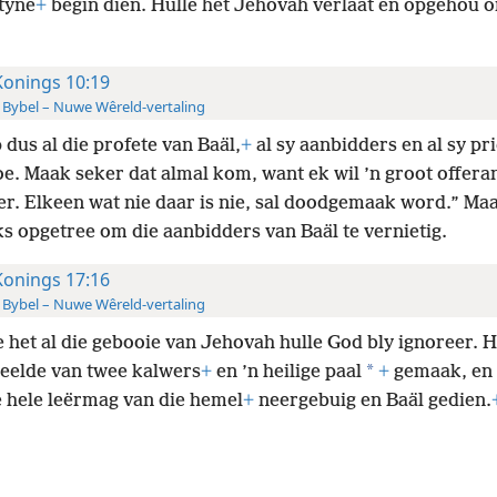
styne
+
begin dien. Hulle het Jehovah verlaat en opgehou 
Konings 10:19
 Bybel – Nuwe Wêreld-vertaling
 dus al die profete van Baäl,
+
al sy aanbidders en al sy pr
oe. Maak seker dat almal kom, want ek wil ’n groot offera
fer. Elkeen wat nie daar is nie, sal doodgemaak word.” Ma
ks opgetree om die aanbidders van Baäl te vernietig.
Konings 17:16
 Bybel – Nuwe Wêreld-vertaling
e het al die gebooie van Jehovah hulle God bly ignoreer. H
*
eelde van twee kalwers
+
en ’n heilige paal
+
gemaak, en 
e hele leërmag van die hemel
+
neergebuig en Baäl gedien.