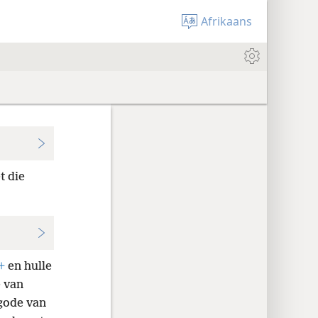
Afrikaans
t die
+
en hulle
 van
gode van