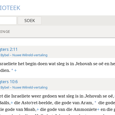
LIOTEEK
RINGE
gters 2:11
 Bybel – Nuwe Wêreld-vertaling
sraeliete het begin doen wat sleg is in Jehovah se oë en he
*
edien.
+
gters 10:6
 Bybel – Nuwe Wêreld-vertaling
t die Israeliete weer gedoen wat sleg is in Jehovah se oë,
*
Baäls,
+
die Astoʹret-beelde, die gode van Aram,
die gode
die gode van Moab,
+
die gode van die Ammoniete
+
en die 