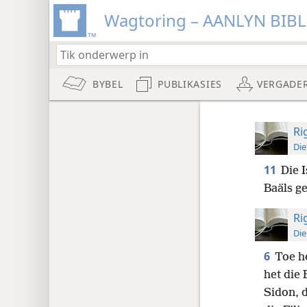
Wagtoring – AANLYN BIB
BYBEL
PUBLIKASIES
VERGADE
Ri
Die
11
Die I
Baäls g
Ri
Die
6
Toe he
het die 
Sidon, 