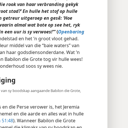
die rook van haar verbranding gekyk
oot stad?’ En hulle het stof op hulle
n getreur uitgeroep en gesê: ‘Hoe
aarin almal wat bote op see het, ryk
 een uur is sy verwoes!’”
(
Openbaring
delstad en het ’n groot vloot gehad.
eur middel van die “baie waters” van
 van haar godsdiensonderdane. Wat ’n
n Babilon die Grote tog vir hulle wees!
sonderhoud soos sy wees nie.
iging
aks van sy boodskap aangaande Babilon die Grote,
en die Perse verower is, het Jeremia
hemel en die aarde en alles wat in hulle
 51:48
). Wanneer Babilon die Grote
e hemel die klimaks van sy boodskap en