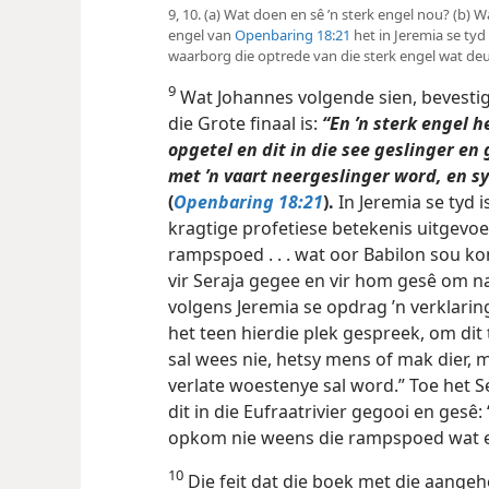
9, 10. (a) Wat doen en sê ’n sterk engel nou? (b) 
engel van
Openbaring 18:21
het in Jeremia se tyd
waarborg die optrede van die sterk engel wat de
9
Wat Johannes volgende sien, bevestig
die Grote finaal is:
“En ’n sterk engel h
opgetel en dit in die see geslinger en g
met ’n vaart neergeslinger word, en sy
(
Openbaring 18:21
).
In Jeremia se tyd i
kragtige profetiese betekenis uitgevoer
rampspoed . . . wat oor Babilon sou kom
vir Seraja gegee en vir hom gesê om na 
volgens Jeremia se opdrag ’n verklaring
het teen hierdie plek gespreek, om di
sal wees nie, hetsy mens of mak dier, 
verlate woestenye sal word.” Toe het S
dit in die Eufraatrivier gegooi en gesê:
opkom nie weens die rampspoed wat 
10
Die feit dat die boek met die aangeheg