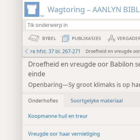
Wagtoring – AANLYN BIB
BYBEL
PUBLIKASIES
VERGADE
re hfst. 37 bl. 267-271
Droefheid en vreugde oor
Droefheid en vreugde oor Babilon s
einde
Openbaring—Sy groot klimaks is op ha
Onderhofies
Soortgelyke materiaal
Koopmanne huil en treur
Vreugde oor haar vernietiging