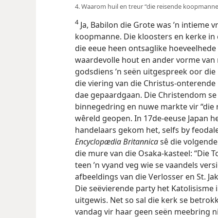
4. Waarom huil en treur “die reisende koopmanne”
4
Ja, Babilon die Grote was ’n intieme vr
koopmanne. Die kloosters en kerke in
die eeue heen ontsaglike hoeveelhede 
waardevolle hout en ander vorme van 
godsdiens ’n seën uitgespreek oor die
die viering van die Christus-onteren
heilige dae gepaardgaan. Die Christen
lande binnegedring en nuwe markte vi
hierdie wêreld geopen. In 17de-eeuse 
die handelaars gekom het, selfs by fe
The Encyclopædia Britannica
sê die volge
buite die mure van die Osaka-kasteel:
hulle teen ’n vyand veg wie se vaandel
afbeeldings van die Verlosser en St. J
Die seëvierende party het Katolisisme i
uitgewis. Net so sal die kerk se betr
vandag vir haar geen seën meebring ni