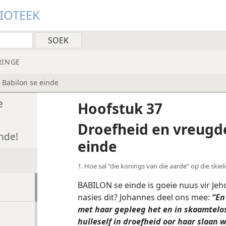
LIOTEEK
RINGE
 Babilon se einde
e
Hoofstuk 37
Droefheid en vreugde
nde!
einde
1. Hoe sal “die konings van die aarde” op die skie
BABILON se einde is goeie nuus vir Je
nasies dit? Johannes deel ons mee:
“En
met haar gepleeg het en in skaamtelos
hulleself in droefheid oor haar slaan 