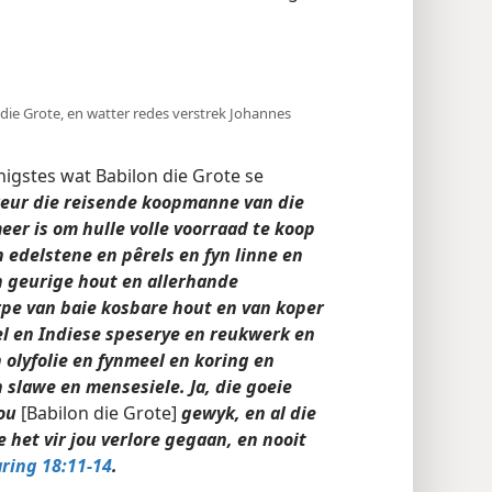
die Grote, en watter redes verstrek Johannes
nigstes wat Babilon die Grote se
reur die reisende koopmanne van die
er is om hulle volle voorraad te koop
n edelstene en pêrels en fyn linne en
an geurige hout en allerhande
pe van baie kosbare hout en van koper
el en Indiese speserye en reukwerk en
 olyfolie en fynmeel en koring en
 slawe en mensesiele. Ja, die goeie
ou
[Babilon die Grote]
gewyk, en al die
 het vir jou verlore gegaan, en nooit
ring 18:11-14
.