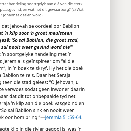
Watter handeling soortgelyk aan dié van die sterk
 plaasgevind, en wat het dit gewaarborg? (c) Wat
ur Johannes gesien word?
 dat Jehovah se oordeel oor Babilon
et ’n klip soos ’n groot meulsteen
esê: ‘So sal Babilon, die groot stad,
 sal nooit weer gevind word nie’”
s ’n soortgelyke handeling met ’n
. Jeremia is geïnspireer om “al die
”, in ’n boek te skryf. Hy het die boek
Babilon te reis. Daar het Seraja
 teen die stad gelees: “O Jehovah, u
t te verwoes sodat geen inwoner daarin
maar dat dit tot onbepaalde tyd net
eraja ’n klip aan die boek vasgebind en
 “So sal Babilon sink en nooit weer
ek oor hom bring.”—
Jeremia 51:59-64
.
te klip in die rivier gegooi is, was ’n