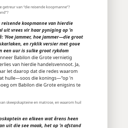
die getreur van “die reisende koopmanne”?
and”?
e reisende koopmanne van hierdie
 uit vrees vir haar pyniging op ’n
 sê: ‘Hoe jammer, hoe jammer—die groot
 skarlaken, en ryklik versier met goue
in een uur is sulke groot rykdom
neer Babilon die Grote vernietig
rlies van hierdie handelsvennoot. Ja,
aar let daarop dat die redes waarom
 dat hulle—soos die konings—“op ’n
noeg om Babilon die Grote enigsins te
r van skeepskapteine en matrose, en waarom huil
epskaptein en elkeen wat êrens heen
an uit die see maak, het op ’n afstand