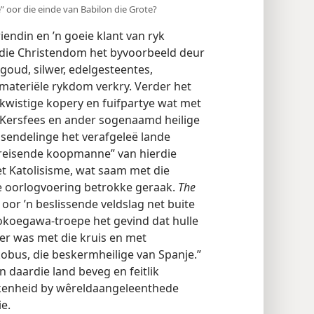
 oor die einde van Babilon die Grote?
iendin en ’n goeie klant van ryk
 die Christendom het byvoorbeeld deur
goud, silwer, edelgesteentes,
materiële rykdom verkry. Verder het
 kwistige kopery en fuifpartye wat met
de Kersfees en ander sogenaamd
dom se sendelinge het verafgeleë
r “die reisende koopmanne” van
Japan het Katolisisme, wat saam met
odale oorlogvoering betrokke geraak.
nde oor ’n beslissende veldslag net
 “Die Tokoegawa-troepe het gevind dat
s versier was met die kruis en met
akobus, die beskermheilige van Spanje.”
n daardie land beveg en feitlik
okkenheid by wêreldaangeleenthede
e.