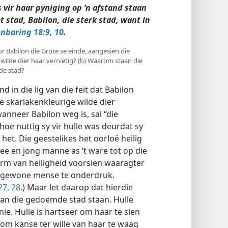
s vir haar pyniging op ’n afstand staan
t stad, Babilon, die sterk stad, want in
nbaring 18:9, 10
.
or Babilon die Grote se einde, aangesien die
 wilde dier haar vernietig? (b) Waarom staan die
de stad?
d in die lig van die feit dat Babilon
e skarlakenkleurige wilde dier
wanneer Babilon weg is, sal “die
hoe nuttig sy vir hulle was deurdat sy
t. Die geestelikes het oorloë heilig
e en jong manne as ’t ware tot op die
erm van heiligheid voorsien waaragter
 gewone mense te onderdruk.
7, 28
.) Maar let daarop dat hierdie
an die gedoemde stad staan. Hulle
e. Hulle is hartseer om haar te sien
om kanse ter wille van haar te waag