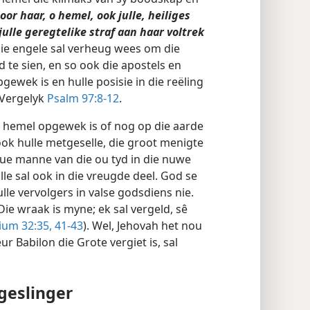
oor haar, o hemel, ook julle, heiliges
julle geregtelike straf aan haar voltrek
ie engele sal verheug wees om die
 te sien, en so ook die apostels en
gewek is en hulle posisie in die reëling
—Vergelyk
Psalm 97:8-12
.
ie hemel opgewek is of nog op die aarde
ok hulle metgeselle, die groot menigte
oue manne van die ou tyd in die nuwe
le sal ook in die vreugde deel. God se
le vervolgers in valse godsdiens nie.
ie wraak is myne; ek sal vergeld, sê
um 32:35,
41-43
). Wel, Jehovah het nou
r Babilon die Grote vergiet is, sal
geslinger