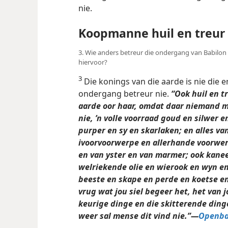
nie.
Koopmanne huil en treur
3. Wie anders betreur die ondergang van Babilon 
hiervoor?
3
Die konings van die aarde is nie die e
ondergang betreur nie.
“Ook huil en t
aarde oor haar, omdat daar niemand me
nie, ’n volle voorraad goud en silwer e
purper en sy en skarlaken; en alles v
ivoorvoorwerpe en allerhande voorwer
en van yster en van marmer; ook kane
welriekende olie en wierook en wyn en
beeste en skape en perde en koetse en
vrug wat jou siel begeer het, het van j
keurige dinge en die skitterende dinge
weer sal mense dit vind nie.”—
Openba