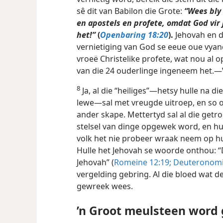
sê dit van Babilon die Grote:
“Wees bly 
en apostels en profete, omdat God vir 
het!”
(
Openbaring 18:20
).
Jehovah en d
vernietiging van God se eeue oue vyand
vroeë Christelike profete, wat nou al op
van die 24 ouderlinge ingeneem het.
8
Ja, al die “heiliges”—hetsy hulle na d
lewe—sal met vreugde uitroep, en so o
ander skape. Mettertyd sal al die getr
stelsel van dinge opgewek word, en hul
volk het nie probeer wraak neem op hul
Hulle het Jehovah se woorde onthou: “D
Jehovah” (
Romeine 12:19;
Deuteronomi
vergelding gebring. Al die bloed wat deu
gewreek wees.
’n Groot meulsteen word 