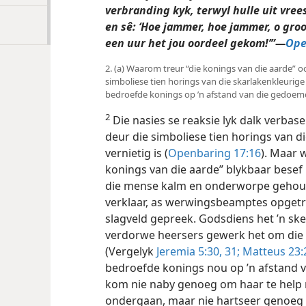
verbranding kyk, terwyl hulle uit vree
en sê: ‘Hoe jammer, hoe jammer, o groo
een uur het jou oordeel gekom!’”—
Ope
2. (a) Waarom treur “die konings van die aarde” o
simboliese tien horings van die skarlakenkleurige
bedroefde konings op ’n afstand van die gedoem
2
Die nasies se reaksie lyk dalk verbasen
deur die simboliese tien horings van di
vernietig is (
Openbaring 17:16
). Maar 
konings van die aarde” blykbaar besef 
die mense kalm en onderworpe gehou he
verklaar, as werwingsbeamptes opgetre
slagveld gepreek. Godsdiens het ’n sk
verdorwe heersers gewerk het om die
(Vergelyk
Jeremia 5:30, 31;
Matteus 23:2
bedroefde konings nou op ’n afstand v
kom nie naby genoeg om haar te help ni
ondergaan, maar nie hartseer genoeg 