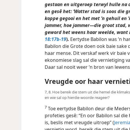
gestaan en uitgeroep terwyl hulle na 
en gesê het: ‘Watter stad is soos die gr
koppe gegooi en het met ’n gehuil en ’
jammer, hoe jammer—die groot stad, w
geword het weens haar weelde, want in
18:17b-19
).
Eertydse Babilon was ’n han
Babilon die Grote doen ook baie sake d
haar mense. Dit verskaf werk vir baie
ekonomiese slag sal die vernietiging va
Daar sal nooit weer ’n bron van lewen
Vreugde oor haar verniet
7, 8. Hoe bereik die stem uit die hemel die klim
en wie sal op hierdie woorde reageer?
7
Toe eertydse Babilon deur die Meders 
profeties gesê: “En oor Babilon sal die 
is, beslis met vreugde
uitroep” (
Jeremia
vernietig word, bereik die stem uit di