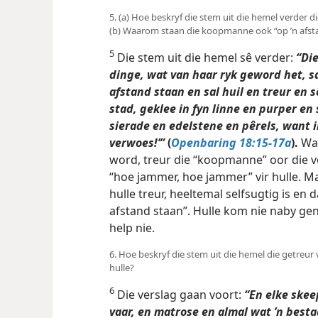
5. (a) Hoe beskryf die stem uit die hemel verder 
(b) Waarom staan die koopmanne ook “op ’n afst
5
Die stem uit die hemel sê verder:
“Di
dinge, wat van haar ryk geword het, sal
afstand staan en sal huil en treur en
stad, geklee in fyn linne en purper en
sierade en edelstene en pêrels, want 
verwoes!’”
(
Openbaring 18:15-17a
).
Wan
word, treur die “koopmanne” oor die ve
“hoe jammer, hoe jammer” vir hulle. M
hulle treur, heeltemal selfsugtig is en
afstand staan”. Hulle kom nie naby ge
help nie.
6. Hoe beskryf die stem uit die hemel die getreu
hulle?
6
Die verslag gaan voort:
“En elke ske
vaar, en matrose en almal wat ’n besta