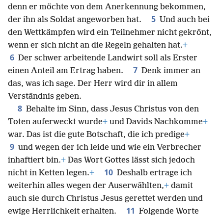
denn er möchte von dem Anerkennung bekommen,
5
der ihn als Soldat angeworben hat.
Und auch bei
den Wettkämpfen wird ein Teilnehmer nicht gekrönt,
wenn er sich nicht an die Regeln gehalten hat.
+
6
Der schwer arbeitende Landwirt soll als Erster
7
einen Anteil am Ertrag haben.
Denk immer an
das, was ich sage. Der Herr wird dir in allem
Verständnis geben.
8
Behalte im Sinn, dass Jesus Christus von den
Toten auferweckt wurde
+
und Davids Nachkomme
+
war. Das ist die gute Botschaft, die ich predige
+
9
und wegen der ich leide und wie ein Verbrecher
inhaftiert bin.
+
Das Wort Gottes lässt sich jedoch
10
nicht in Ketten legen.
+
Deshalb ertrage ich
weiterhin alles wegen der Auserwählten,
+
damit
auch sie durch Christus Jesus gerettet werden und
11
ewige Herrlichkeit erhalten.
Folgende Worte