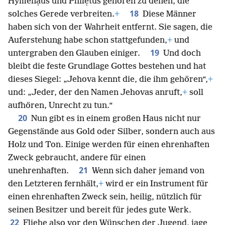
Hymenạ̈us und Philẹtus gehören zu denen, die
18
solches Gerede verbreiten.
+
Diese Männer
haben sich von der Wahrheit entfernt. Sie sagen, die
Auferstehung habe schon stattgefunden,
+
und
19
untergraben den Glauben einiger.
Und doch
bleibt die feste Grundlage Gottes bestehen und hat
dieses Siegel: „Jehova kennt die, die ihm gehören“,
+
und: „Jeder, der den Namen Jehovas anruft,
+
soll
aufhören, Unrecht zu tun.“
20
Nun gibt es in einem großen Haus nicht nur
Gegenstände aus Gold oder Silber, sondern auch aus
Holz und Ton. Einige werden für einen ehrenhaften
Zweck gebraucht, andere für einen
21
unehrenhaften.
Wenn sich daher jemand von
den Letzteren fernhält,
+
wird er ein Instrument für
einen ehrenhaften Zweck sein, heilig, nützlich für
seinen Besitzer und bereit für jedes gute Werk.
22
Fliehe also vor den Wünschen der Jugend, jage