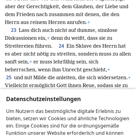
aber der Gerechtigkeit, dem Glauben, der Liebe und
dem Frieden nach zusammen mit denen, die den
Herrn aus reinem Herzen anrufen.
+
23
Lass dich auch nicht auf dumme, sinnlose
Diskussionen ein,
+
denn du weißt, dass sie zu
24
Streitereien führen.
Ein Sklave des Herrn hat
es aber nicht nötig zu streiten, sondern muss zu allen
sanft sein,
+
er muss lehrfähig sein, sich
beherrschen, wenn ihm Unrecht geschieht,
+
25
und mit Milde die anleiten, die sich widersetzen.
+
Vielleicht ermöglicht Gott ihnen Reue, sodass sie zu
einer genauen Erkenntnis der Wahrheit kommen.
+
Datenschutzeinstellungen
26
Womöglich besinnen sie sich dann und
entkommen der Schlinge des Teufels, der sie
Um Nutzern das bestmögliche digitale Erlebnis zu
lebendig gefangen hält, damit sie seinen Willen
bieten, setzen wir Cookies und ähnliche Technologien
ausführen.
+
ein. Einige Cookies sind für die ordnungsgemäße
Funktion unserer Website erforderlich und können