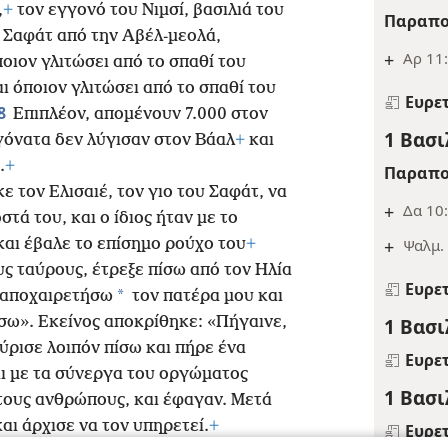
,
+
τον εγγονό του Νιμσί, βασιλιά του
Παραπο
υ Σαφάτ από την Αβέλ-μεολά,
+
Αρ 11:
οιον γλιτώσει από το σπαθί του
ι όποιον γλιτώσει από το σπαθί του
Ευρε
8
Επιπλέον, απομένουν 7.000 στον
1 Βασι
 γόνατα δεν λύγισαν στον Βάαλ
+
και
.
+
Παραπο
ε τον Ελισαιέ, τον γιο του Σαφάτ, να
+
Δα 10:
τά του, και ο ίδιος ήταν με το
και έβαλε το επίσημο ρούχο του
+
+
Ψαλμ. 
ς ταύρους, έτρεξε πίσω από τον Ηλία
Ευρε
*
α αποχαιρετήσω
τον πατέρα μου και
σω». Εκείνος αποκρίθηκε: «Πήγαινε,
1 Βασι
ύρισε λοιπόν πίσω και πήρε ένα
Ευρε
αι με τα σύνεργα του οργώματος
1 Βασι
στους ανθρώπους, και έφαγαν. Μετά
ι άρχισε να τον υπηρετεί.
+
Ευρε