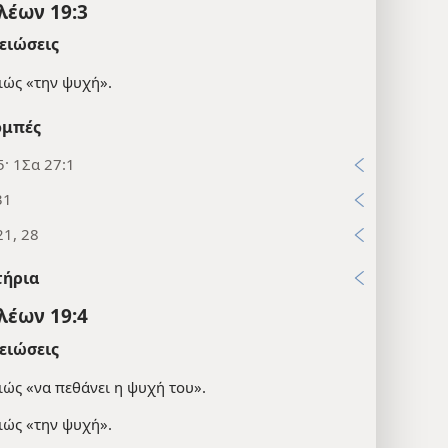
λέων 19:3
ειώσεις
ιώς «την ψυχή».
μπές
5· 1Σα 27:1
31
21, 28
τήρια
λέων 19:4
ειώσεις
ιώς «να πεθάνει η ψυχή του».
ιώς «την ψυχή».