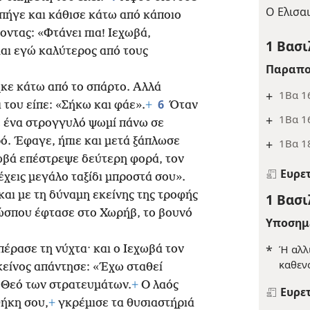
Ο Ελισαι
πήγε και κάθισε κάτω από κάποιο
οντας: «Φτάνει πια! Ιεχωβά,
1 Βασι
μαι εγώ καλύτερος από τους
Παραπο
κε κάτω από το σπάρτο. Αλλά
+
1Βα 1
6
ι του είπε: «Σήκω και φάε».
+
Όταν
+
1Βα 1
χε ένα στρογγυλό ψωμί πάνω σε
ό. Έφαγε, ήπιε και μετά ξάπλωσε
+
1Βα 1
ωβά επέστρεψε δεύτερη φορά, τον
Ευρε
 έχεις μεγάλο ταξίδι μπροστά σου».
και με τη δύναμη εκείνης της τροφής
1 Βασι
 ώσπου έφτασε στο Χωρήβ, το βουνό
Υποσημ
*
Ή αλλ
έρασε τη νύχτα· και ο Ιεχωβά τον
καθεν
κείνος απάντησε: «Έχω σταθεί
ν Θεό των στρατευμάτων.
+
Ο λαός
Ευρε
θήκη σου,
+
γκρέμισε τα θυσιαστήριά