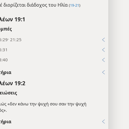
έ διορίζεται διάδοχος του Ηλία
(
19-21
)
λέων 19:1
μπές
6:29· 21:25
6:31
8:40
τήρια
λέων 19:2
ειώσεις
ιώς «δεν κάνω την ψυχή σου σαν την ψυχή
ός».
τήρια