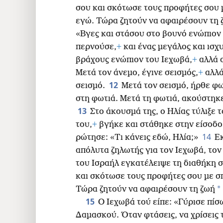
σου και σκότωσε τους προφήτες σου 
εγώ. Τώρα ζητούν να αφαιρέσουν τη 
«Βγες και στάσου στο βουνό ενώπιον 
περνούσε,
+
και ένας μεγάλος και ισχ
βράχους ενώπιον του Ιεχωβά,
+
αλλά ο
Μετά τον άνεμο, έγινε σεισμός,
+
αλλά
12
σεισμό.
Μετά τον σεισμό, ήρθε φω
στη φωτιά. Μετά τη φωτιά, ακούστηκ
13
Στο άκουσμά της, ο Ηλίας τύλιξε 
του,
+
βγήκε και στάθηκε στην είσοδο 
14
ρώτησε: «Τι κάνεις εδώ, Ηλία;»
Ε
απόλυτα ζηλωτής για τον Ιεχωβά, το
του Ισραήλ εγκατέλειψε τη διαθήκη σ
και σκότωσε τους προφήτες σου με σπ
*
Τώρα ζητούν να αφαιρέσουν τη ζωή
15
Ο Ιεχωβά τού είπε: «Γύρισε πίσ
Δαμασκού. Όταν φτάσεις, να χρίσεις 