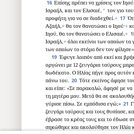
16
Επίσης πρέπει να χρίσεις τον Ιηού
*
Ισραήλ, και τον Ελισαιέ,
τον γιο το
17
προφήτη για να σε διαδεχθεί.
+
Όπ
Αζαήλ,
+
θα τον θανατώσει ο Ιηού·
+
κα
1
Ιηού, θα τον θανατώσει ο Ελισαιέ.
+
Ισραήλ,
+
όλοι εκείνοι των οποίων τα
των οποίων το στόμα δεν τον φίλησε»
19
Έφυγε λοιπόν από εκεί και βρήκ
οργώνει με 12 ζευγάρια ταύρους μπροσ
δωδέκατο. Ο Ηλίας πήγε προς αυτόν 
20
πάνω του.
Τότε εκείνος άφησε του
και είπε: «Σε παρακαλώ, άφησέ με ν
τη μητέρα μου. Μετά θα σε ακολουθή
21
γύρισε πίσω. Σε εμπόδισα εγώ;»
Γ
ζευγάρι ταύρους και τους θυσίασε, κ
έβρασε το κρέας τους και το έδωσε 
σηκώθηκε και ακολούθησε τον Ηλία κα