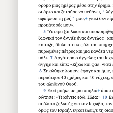
δρόμο μιας ημέρας μέσα στην έρημο, 
*
σπάρτο και ζητούσε να πεθάνει,
λέγ
*
αφαίρεσε τη ζωή
μου,
+
γιατί δεν εί
προπάτορές μου».
5
Ύστερα ξάπλωσε και αποκοιμήθη
ξαφνικά τον άγγιξε ένας άγγελος
+
κα
κοίταξε, δίπλα στο κεφάλι του υπήρ
πυρωμένες πέτρες και μια κανάτα νερ
7
πάλι.
Αργότερα ο άγγελος του Ιεχ
άγγιξε και είπε: «Σήκω και φάε, γιατί
8
Σηκώθηκε λοιπόν, έφαγε και ήπιε, 
περπάτησε 40 ημέρες και 40 νύχτες,
του αληθινού Θεού.
+
9
Εκεί μπήκε σε μια σπηλιά
+
όπου π
10
ρώτησε: «Τι κάνεις εδώ, Ηλία;»
Ε
απόλυτα ζηλωτής για τον Ιεχωβά, το
όμως του Ισραήλ εγκατέλειψε τη δια