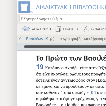
ΔΙΑΔΙΚΤΥΑΚΗ ΒΙΒΛΙΟΘΗΚΗ
ΑΓΙΑ ΓΡΑΦΗ
ΕΚΔΟΣΕΙΣ
ΣΥΝΑΘΡΟ
1 Βασιλέων 19
Η Αγία Γραφή—Μετάφραση Ν
Audio Player
ου
Το Πρώτο των Βασιλ
i12)
19
Κατόπιν ο Αχαάβ
+
είπε στην Ιεζ
)
ότι είχε σκοτώσει όλους τους προφήτ
έστειλε έναν αγγελιοφόρο στον Ηλία,
8
σε εμένα και να προσθέσουν σε αυτό,
3
*
σαν καθέναν
από αυτούς!»
Τότε 
16
σηκώθηκε και έφυγε τρέχοντας για να
Βηρ-σαβεέ
+
του Ιούδα
+
και άφησε το