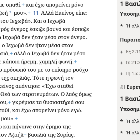
1 Βασι
με σπαθί,
+
και έχω απομείνει μόνο
11
*
ζωή
μου».
+
Αλλά Εκείνος είπε:
Υποσημ
του Ιεχωβά». Και ο Ιεχωβά
*
Ή αλλ
υρός άνεμος έσκιζε βουνά και έσπαζε
 Ιεχωβά δεν ήταν μέσα στον άνεμο.
Παραπο
 ο Ιεχωβά δεν ήταν μέσα στον
+
Εξ 2:1
τιά,
+
αλλά ο Ιεχωβά δεν ήταν μέσα
ε κάποια ήρεμη, χαμηλή φωνή.
+
+
Γε 21:
το πρόσωπό του με το επίσημο ρούχο
+
Ιη 15:
της σπηλιάς. Τότε η φωνή τον
κείνος απάντησε: «Έχω σταθεί
Ευρε
ν Θεό των στρατευμάτων. Ο λαός όμως
1 Βασι
ου,
+
γκρέμισε τα θυσιαστήριά σου
Υποσημ
αθί, και έχω απομείνει μόνο εγώ.
μου».
+
*
Ή αλλ
ω και πήγαινε στην έρημο της
*
Ή αλλ
τον Αζαήλ
+
βασιλιά της Συρίας.