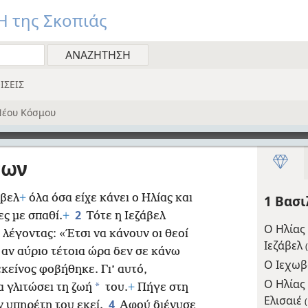
 της Σκοπιάς
ΙΣΕΙΣ
έου Κόσμου
έων
άβελ
+
όλα όσα είχε κάνει ο Ηλίας και
1 Βασ
2
ες με σπαθί.
+
Τότε η Ιεζάβελ
Ο Ηλίας 
 λέγοντας: «Έτσι να κάνουν οι θεοί
Ιεζάβελ
(
 αν αύριο τέτοια ώρα δεν σε κάνω
Ο Ιεχωβ
εκείνος φοβήθηκε. Γι’ αυτό,
Ο Ηλίας 
*
 γλιτώσει τη ζωή
του.
+
Πήγε στη
Ελισαιέ
(
4
ν υπηρέτη του εκεί.
Αφού διένυσε