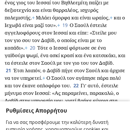
ένας γιος του Ιεσσαί του Βηθλεεμίτη παίζει με
δεξιοτεχνία και είναι θαρραλέος, ισχυρός
πολεμιστής.
+
Μιλάει όμορφα και είναι ωραίος,
+
και ο
19
Ιεχωβά είναι μαζί του».
+
Ο Σαούλ έστειλε
αγγελιοφόρους στον Ιεσσαί και είπε: «Στείλε μου
τον γιο σου τον Δαβίδ, ο οποίος είναι με το
20
κοπάδι».
+
Τότε ο Ιεσσαί φόρτωσε σε ένα
γαϊδούρι ψωμί, ένα ασκί κρασί και ένα κατσικάκι, και
τα έστειλε στον Σαούλ με τον γιο του τον Δαβίδ.
21
Έτσι λοιπόν, ο Δαβίδ πήγε στον Σαούλ και άρχισε
να τον υπηρετεί.
+
Ο Σαούλ τον αγάπησε πάρα πολύ
22
και τον έκανε οπλοφόρο του.
Γι’ αυτό, έστειλε
μήνυμα στον Ιεσσαί: «Ας παραμείνει, παρακαλώ, ο
Δαβίδ στην υπηρεσία μου, γιατί βρήκε εύνοια στα
23
μάτια μου».
Όποτε ερχόταν πάνω στον Σαούλ
Ρυθμίσεις Απορρήτου
κακό πνεύμα από τον Θεό, ο Δαβίδ έπαιρνε την άρπα
Για να σας προσφέρουμε την καλύτερη δυνατή
και έπαιζε. Τότε ο Σαούλ ηρεμούσε και ένιωθε
εμπειρία χρήσης, χρησιμοποιούμε cookies και