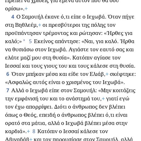
Πρέπει να χρίσεις για εμένα αυτόν που θα σου
ορίσω».
+
4
Ο Σαμουήλ έκανε ό,τι είπε ο Ιεχωβά. Όταν πήγε
στη Βηθλεέμ,
+
οι πρεσβύτεροι της πόλης τον
προϋπάντησαν τρέμοντας και ρώτησαν: «Ήρθες για
5
*
καλό;»
Εκείνος απάντησε: «Ναι, για καλό. Ήρθα
να θυσιάσω στον Ιεχωβά. Αγιάστε τον εαυτό σας και
ελάτε μαζί μου στη θυσία». Κατόπιν αγίασε τον
Ιεσσαί και τους γιους του και τους κάλεσε στη θυσία.
6
Όταν μπήκαν μέσα και είδε τον Ελιάβ,
+
σκέφτηκε:
«Ασφαλώς αυτός είναι ο χρισμένος του Ιεχωβά».
7
Αλλά ο Ιεχωβά είπε στον Σαμουήλ: «Μην κοιτάζεις
την εμφάνισή του και το ανάστημά του,
+
γιατί εγώ
τον έχω απορρίψει. Διότι ο άνθρωπος δεν βλέπει
όπως ο Θεός, επειδή ο άνθρωπος βλέπει ό,τι είναι
ορατό στα μάτια, αλλά ο Ιεχωβά βλέπει μέσα στην
8
καρδιά».
+
Κατόπιν ο Ιεσσαί κάλεσε τον
Αβιναδάβ
+
και τον παρουσίασε στον Σαμουήλ, αλλά