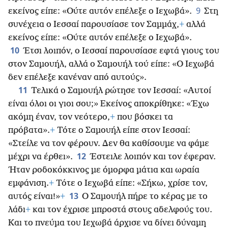
9
εκείνος είπε: «Ούτε αυτόν επέλεξε ο Ιεχωβά».
Στη
συνέχεια ο Ιεσσαί παρουσίασε τον Σαμμάχ,
+
αλλά
εκείνος είπε: «Ούτε αυτόν επέλεξε ο Ιεχωβά».
10
Έτσι λοιπόν, ο Ιεσσαί παρουσίασε εφτά γιους του
στον Σαμουήλ, αλλά ο Σαμουήλ τού είπε: «Ο Ιεχωβά
δεν επέλεξε κανέναν από αυτούς».
11
Τελικά ο Σαμουήλ ρώτησε τον Ιεσσαί: «Αυτοί
είναι όλοι οι γιοι σου;» Εκείνος αποκρίθηκε: «Έχω
ακόμη έναν, τον νεότερο,
+
που βόσκει τα
πρόβατα».
+
Τότε ο Σαμουήλ είπε στον Ιεσσαί:
«Στείλε να τον φέρουν. Δεν θα καθίσουμε να φάμε
12
μέχρι να έρθει».
Έστειλε λοιπόν και τον έφεραν.
Ήταν ροδοκόκκινος με όμορφα μάτια και ωραία
εμφάνιση.
+
Τότε ο Ιεχωβά είπε: «Σήκω, χρίσε τον,
13
αυτός είναι!»
+
Ο Σαμουήλ πήρε το κέρας με το
λάδι
+
και τον έχρισε μπροστά στους αδελφούς του.
Και το πνεύμα του Ιεχωβά άρχισε να δίνει δύναμη