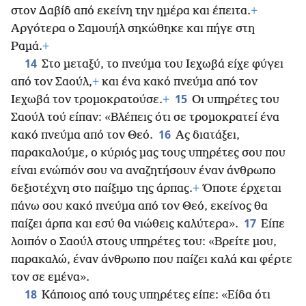
στον Δαβίδ από εκείνη την ημέρα και έπειτα.
+
Αργότερα ο Σαμουήλ σηκώθηκε και πήγε στη
Ραμά.
+
14
Στο μεταξύ, το πνεύμα του Ιεχωβά είχε φύγει
από τον Σαούλ,
+
και ένα κακό πνεύμα από τον
15
Ιεχωβά τον τρομοκρατούσε.
+
Οι υπηρέτες του
Σαούλ τού είπαν: «Βλέπεις ότι σε τρομοκρατεί ένα
16
κακό πνεύμα από τον Θεό.
Ας διατάξει,
παρακαλούμε, ο κύριός μας τους υπηρέτες σου που
είναι ενώπιόν σου να αναζητήσουν έναν άνθρωπο
δεξιοτέχνη στο παίξιμο της άρπας.
+
Όποτε έρχεται
πάνω σου κακό πνεύμα από τον Θεό, εκείνος θα
17
παίζει άρπα και εσύ θα νιώθεις καλύτερα».
Είπε
λοιπόν ο Σαούλ στους υπηρέτες του: «Βρείτε μου,
παρακαλώ, έναν άνθρωπο που παίζει καλά και φέρτε
τον σε εμένα».
18
Κάποιος από τους υπηρέτες είπε: «Είδα ότι