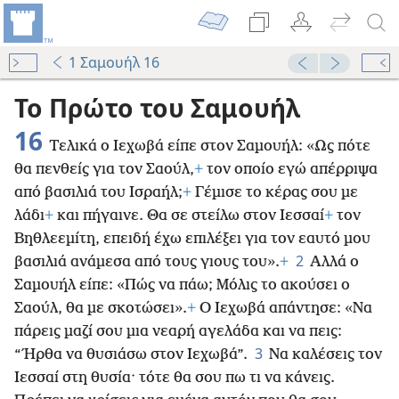
1 Σαμουήλ 16
Το Πρώτο του Σαμουήλ
16
Τελικά ο Ιεχωβά είπε στον Σαμουήλ: «Ως πότε
θα πενθείς για τον Σαούλ,
+
τον οποίο εγώ απέρριψα
από βασιλιά του Ισραήλ;
+
Γέμισε το κέρας σου με
λάδι
+
και πήγαινε. Θα σε στείλω στον Ιεσσαί
+
τον
Βηθλεεμίτη, επειδή έχω επιλέξει για τον εαυτό μου
2
βασιλιά ανάμεσα από τους γιους του».
+
Αλλά ο
Σαμουήλ είπε: «Πώς να πάω; Μόλις το ακούσει ο
Σαούλ, θα με σκοτώσει».
+
Ο Ιεχωβά απάντησε: «Να
πάρεις μαζί σου μια νεαρή αγελάδα και να πεις:
3
“Ήρθα να θυσιάσω στον Ιεχωβά”.
Να καλέσεις τον
Ιεσσαί στη θυσία· τότε θα σου πω τι να κάνεις.