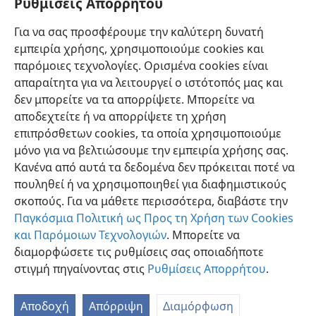
Ρυθμίσεις Απορρήτου
θέλεις φέρει βδέλυγμα εἰς τὸν οἶκόν σου, διὰ νὰ μή
Για να σας προσφέρουμε την καλύτερη δυνατή
γείνῃς ἀνάθεμα ὡς αὐτὸ· θέλεις ἀποστραφεῖ αὐτὸ
εμπειρία χρήσης, χρησιμοποιούμε cookies και
διόλου καὶ θέλεις βδελυχθῆ αὐτὸ διόλου· διότι εἶναι
παρόμοιες τεχνολογίες. Ορισμένα cookies είναι
ἀνάθεμα.
απαραίτητα για να λειτουργεί ο ιστότοπός μας και
δεν μπορείτε να τα απορρίψετε. Μπορείτε να
αποδεχτείτε ή να απορρίψετε τη χρήση
επιπρόσθετων cookies, τα οποία χρησιμοποιούμε
Ελληνική
Κοινή Χρήση
Προτιμήσεις
μόνο για να βελτιώσουμε την εμπειρία χρήσης σας.
Κανένα από αυτά τα δεδομένα δεν πρόκειται ποτέ να
Copyright
© 2026 Watch Tower Bible and Tract Society of Pennsylvania
Όροι Χρήσης
Πολιτική Απορρήτου
Ρυθμίσεις Απορρήτου
πουληθεί ή να χρησιμοποιηθεί για διαφημιστικούς
Σύνδεση
JW.ORG
σκοπούς. Για να μάθετε περισσότερα, διαβάστε την
Παγκόσμια Πολιτική ως Προς τη Χρήση των Cookies
και Παρόμοιων Τεχνολογιών
. Μπορείτε να
διαμορφώσετε τις ρυθμίσεις σας οποιαδήποτε
στιγμή πηγαίνοντας στις
Ρυθμίσεις Απορρήτου
.
Αποδοχή
Απόρριψη
Διαμόρφωση