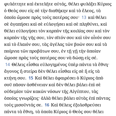
φυλάττητε καὶ ἐκτελῆτε αὐτάς, θέλει φυλάξει Κύριος
ὁ Θεὸς σου εἰς σὲ τὴν διαθήκην καὶ τὸ ἔλεος, τὰ
13
ὁποῖα ὥμοσε πρὸς τοὺς πατέρας σου·
καὶ θέλει
σὲ ἀγαπήσει καὶ σὲ εὐλογήσει καὶ σὲ πληθύνει, καὶ
θέλει εὐλογήσει τὸν καρπὸν τῆς κοιλίας σου καὶ τὸν
καρπὸν τῆς γῆς σου, τὸν σῖτόν σου καὶ τὸν οἶνόν σου
καὶ τὸ ἔλαιόν σου, τὰς ἀγέλας τῶν βοῶν σου καὶ τὰ
ποίμνια τῶν προβάτων σου, ἐν τῇ γῇ τὴν ὁποίαν
ὥμοσε πρὸς τοὺς πατέρας σου νὰ δώσῃ εἰς σέ.
14
Θέλεις εἶσθαι εὐλογημένος ὑπὲρ πάντα τὰ ἔθνη·
ἄγονος ἤ στείρα δὲν θέλει εἶσθαι εἰς σὲ ἤ εἰς τὰ
15
κτήνη σου.
Καὶ θέλει ἀφαιρέσει ὁ Κύριος ἀπὸ
σοῦ πᾶσαν ἀσθένειαν καὶ δὲν θέλει βάλει ἐπὶ σὲ
οὐδεμίαν τῶν κακῶν νόσων τῆς Αἰγύπτου, τὰς
ὁποίας γνωρίζεις· ἀλλὰ θέλει βάλει αὐτὰς ἐπὶ πάντας
16
τοὺς μισοῦντάς σε.
Καὶ θέλεις ἐξολοθρεύσει
πάντα τὰ ἔθνη, τὰ ὁποῖα Κύριος ὁ Θεὸς σου θέλει