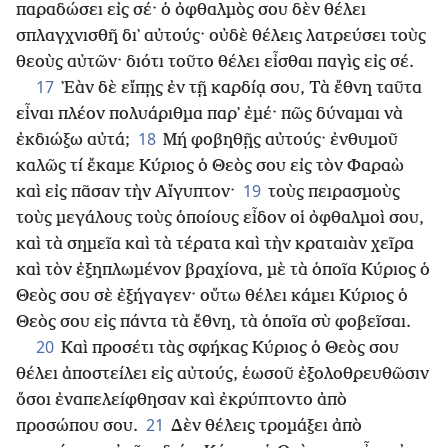
παραδώσει εἰς σέ· ὁ ὀφθαλμὸς σου δὲν θέλει
σπλαγχνισθῆ δι᾿ αὐτούς· οὐδὲ θέλεις λατρεύσει τοὺς
θεοὺς αὐτῶν· διότι τοῦτο θέλει εἶσθαι παγὶς εἰς σέ.
17
᾿Εὰν δὲ εἴπῃς ἐν τῇ καρδίᾳ σου, Τὰ ἔθνη ταῦτα
εἶναι πλέον πολυάριθμα παρ᾿ ἐμέ· πῶς δύναμαι νὰ
18
ἐκδιώξω αὐτά;
Μή φοβηθῇς αὐτούς· ἐνθυμοῦ
καλῶς τί ἔκαμε Κύριος ὁ Θεὸς σου εἰς τὸν Φαραὼ
19
καὶ εἰς πᾶσαν τὴν Αἴγυπτον·
τοὺς πειρασμοὺς
τοὺς μεγάλους τοὺς ὁποίους εἶδον οἱ ὀφθαλμοὶ σου,
καὶ τὰ σημεῖα καὶ τὰ τέρατα καὶ τὴν κραταιὰν χεῖρα
καὶ τὸν ἐξηπλωμένον βραχίονα, μὲ τὰ ὁποῖα Κύριος ὁ
Θεὸς σου σὲ ἐξήγαγεν· οὕτω θέλει κάμει Κύριος ὁ
Θεὸς σου εἰς πάντα τὰ ἔθνη, τὰ ὁποῖα σὺ φοβεῖσαι.
20
Καὶ προσέτι τὰς σφήκας Κύριος ὁ Θεὸς σου
θέλει ἀποστείλει εἰς αὐτούς, ἑωσοῦ ἐξολοθρευθῶσιν
ὅσοι ἐναπελείφθησαν καὶ ἐκρύπτοντο ἀπὸ
21
προσώπου σου.
Δὲν θέλεις τρομάξει ἀπὸ