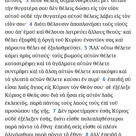
3
αὐτούς·
οὐδὲ θέλεις συμπενθερεύσει μετ᾿ αὐτῶν·
τὴν θυγατέρα σου δὲν θέλεις δώσει εἰς τὸν υἱὸν
αὐτοῦ οὐδὲ τὴν θυγατέρα αὐτοῦ θέλεις λάβει εἰς τὸν
4
υἱὸν σου·
διότι θέλουσιν ἀποπλανήσει τοὺς υἱοὺς
σου ἀπ᾿ ἐμοῦ καὶ θέλουσι λατρεύει ἄλλους θεούς· καὶ
θέλει ἐξαφθῆ ἡ ὀργή τοῦ Κυρίου ἐναντίον σας καὶ
5
πάραυτα θέλει σὲ ἐξολοθρεύσει.
᾿Αλλ᾿ οὕτω θέλετε
κάμει πρὸς αὐτούς· τοὺς βωμοὺς αὐτῶν θέλετε
καταστρέψει καὶ τὰ ἀγάλματα αὐτῶν θέλετε
συντρίψει καὶ τὰ ἄλση αὐτῶν θέλετε κατακόψει καὶ
6
τὰ γλυπτὰ αὐτῶν θέλετε καύσει ἐν πυρί·
ἐπειδή σὺ
εἶσαι λαὸς ἅγιος εἰς Κύριον τὸν Θεὸν σου· σὲ ἐξέλεξε
Κύριος ὁ Θεὸς σου διὰ νὰ ἦσαι εἰς αὐτὸν λαὸς
ἐκλεκτός, παρὰ πάντας τοὺς λαοὺς τοὺς ἐπὶ τοῦ
7
προσώπου τῆς γῆς.
Δὲν προετίμησεν ἐσᾶς Κύριος
οὐδὲ ἐξέλεξεν ἐσᾶς, διότι εἶσθε πολυπληθέστεροι
παρὰ πάντα τὰ ἔθνη· ἐπειδή σεῖς εἶσθε οἱ πλέον
8
ὀλιγάριθμοι παρὰ πάντα τὰ ἔθνη·
ἀλλ᾿ ἐπειδή ὁ