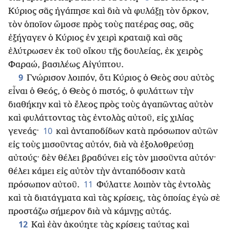
Κύριος σᾶς ἠγάπησε καὶ διὰ νὰ φυλάξῃ τὸν ὅρκον,
τὸν ὁποῖον ὥμοσε πρὸς τοὺς πατέρας σας, σᾶς
ἐξήγαγεν ὁ Κύριος ἐν χειρὶ κραταιᾷ καὶ σᾶς
ἐλύτρωσεν ἐκ τοῦ οἴκου τῆς δουλείας, ἐκ χειρὸς
Φαραώ, βασιλέως Αἰγύπτου.
9
Γνώρισον λοιπόν, ὅτι Κύριος ὁ Θεὸς σου αὐτὸς
εἶναι ὁ Θεός, ὁ Θεὸς ὁ πιστός, ὁ φυλάττων τὴν
διαθήκην καὶ τὸ ἔλεος πρὸς τοὺς ἀγαπῶντας αὐτὸν
καὶ φυλάττοντας τὰς ἐντολὰς αὐτοῦ, εἰς χιλίας
10
γενεάς·
καὶ ἀνταποδίδων κατὰ πρόσωπον αὐτῶν
εἰς τοὺς μισοῦντας αὐτόν, διὰ νὰ ἐξολοθρεύσῃ
αὐτούς· δὲν θέλει βραδύνει εἰς τὸν μισοῦντα αὐτόν·
θέλει κάμει εἰς αὐτὸν τὴν ἀνταπόδοσιν κατὰ
11
πρόσωπον αὐτοῦ.
Φύλαττε λοιπὸν τὰς ἐντολὰς
καὶ τὰ διατάγματα καὶ τὰς κρίσεις, τὰς ὁποίας ἐγὼ σὲ
προστάζω σήμερον διὰ νὰ κάμνῃς αὐτάς.
12
Καὶ ἐὰν ἀκούητε τὰς κρίσεις ταύτας καὶ