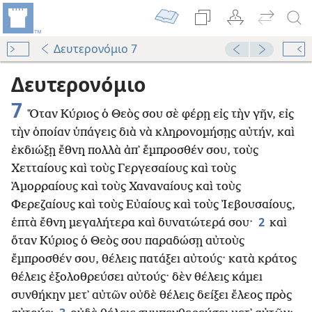
Δευτερονόμιο 7
Δευτερονόμιο
7
Ὅταν Κύριος ὁ Θεὸς σου σὲ φέρῃ εἰς τὴν γῆν, εἰς
τὴν ὁποίαν ὑπάγεις διὰ νὰ κληρονομήσῃς αὐτήν, καὶ
ἐκδιώξῃ ἔθνη πολλὰ ἀπ᾿ ἔμπροσθέν σου, τοὺς
Χετταίους καὶ τοὺς Γεργεσαίους καὶ τοὺς
᾿Αμορραίους καὶ τοὺς Χαναναίους καὶ τοὺς
Φερεζαίους καὶ τοὺς Εὐαίους καὶ τοὺς Ἰεβουσαίους,
2
ἑπτὰ ἔθνη μεγαλήτερα καὶ δυνατώτερά σου·
καὶ
ὅταν Κύριος ὁ Θεὸς σου παραδώσῃ αὐτοὺς
ἔμπροσθέν σου, θέλεις πατάξει αὐτούς· κατὰ κράτος
θέλεις ἐξολοθρεύσει αὐτούς· δὲν θέλεις κάμει
συνθήκην μετ᾿ αὐτῶν οὐδὲ θέλεις δείξει ἔλεος πρὸς