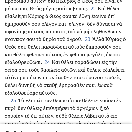
προσώπου αὐτῶν· διότι Κύριος ὁ Θεὸς σου εἶναι ἐν
22
μέσῳ σου, Θεὸς μέγας καὶ φοβερός.
Καὶ θέλει
ἐξαλείψει Κύριος ὁ Θεὸς σου τὰ ἔθνη ἐκεῖνα ἀπ᾿
ἔμπροσθέν σου ὀλίγον κατ᾿ ὀλίγον· δὲν δύνασαι νὰ
ἀφανίσῃς αὐτοὺς πάραυτα, διὰ νὰ μή πληθυνθῶσιν
23
ἐναντίον σου τὰ θηρία τοῦ ἀγροῦ.
᾿Αλλὰ Κύριος ὁ
Θεὸς σου θέλει παραδώσει αὐτοὺς ἔμπροσθέν σου
καὶ θέλει φθείρει αὐτοὺς ἐν φθορᾷ μεγάλῃ, ἑωσοῦ
24
ἐξολοθρευθῶσι.
Καὶ θέλει παραδώσει εἰς τὴν
χεῖρά σου τοὺς βασιλεῖς αὐτῶν, καὶ θέλεις ἐξαλείψει
τὸ ὄνομα αὐτῶν ὑποκάτωθεν τοῦ οὐρανοῦ· οὐδεὶς
θέλει δυνηθῆ νὰ σταθῇ ἔμπροσθέν σου, ἑωσοῦ
ἐξολοθρεύσῃς αὐτούς.
25
Τὰ γλυπτὰ τῶν θεῶν αὐτῶν θέλετε καύσει ἐν
πυρί· δὲν θέλεις ἐπιθυμήσει τὸ ἀργύριον ἤ τὸ
χρυσίον τὸ ἐπ᾿ αὐτῶν, οὐδὲ θέλεις λάβει αὐτὸ εἰς
σεαυτὸν διὰ νὰ μή παγιδευθῇς εἰς αὐτὸ· διότι εἶναι
26
βδέλυγμα εἰς Κύριον τὸν Θεὸν σου.
Καὶ δὲν