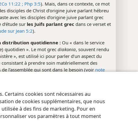
2Co 11:22 ;
Php 3:5
). Mais, dans ce contexte, ce mot
es disciples de Christ d’origine juive parlant hébreu
aste avec les disciples d’origine juive parlant grec
e d’étude sur
les Juifs parlant grec
dans ce verset et
ude sur Jean 5:2
).
a distribution quotidienne :
Ou « dans le service
e) quotidien ». Le mot grec
diakonia
, souvent rendu
istère », est utilisé ici pour parler d’un aspect du
 consistant à prendre soin matériellement des
de l’assemblée qui sont dans le besoin (voir
note
ur Ac 6:2
, où le verbe
diakonéô
, apparenté à
diakonia
,
it par « distribuer la nourriture » ; voir aussi
note
ur Lc 8:3
).
es. Certains cookies sont nécessaires au
res de confidentialité
Se connecter
JW.ORG
lisation de cookies supplémentaires, que nous
nts multimédias
tilisée à des fins de marketing. Pour en
ersonnaliser vos paramètres à tout moment
Inscription de Théodotos, à l’intention des Juifs
parlant grec