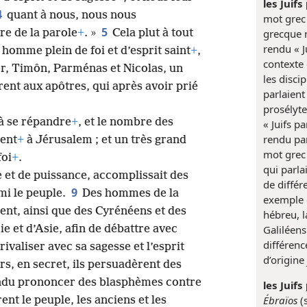
les Juifs
4
quant à nous, nous nous
mot gre
5
re de la parole
+
. »
Cela plut à tout
grecque n
rendu « Ju
 homme plein de foi et d’esprit saint
+
,
contexte 
r, Timôn, Parménas et Nicolas, un
les disci
rent aux apôtres, qui après avoir prié
parlaient
prosélytes
à se répandre
+
, et le nombre des
« Juifs p
rendu par
ment
+
à Jérusalem ; et un très grand
mot gre
foi
+
.
qui parla
e et de puissance, accomplissait des
de différ
9
mi le peuple.
Des hommes de la
exemple d
ent, ainsi que des Cyrénéens et des
hébreu, l
ie et d’Asie, afin de débattre avec
Galiléens
différenc
rivaliser avec sa sagesse et l’esprit
d’origine
rs, en secret, ils persuadèrent des
endu prononcer des blasphèmes contre
les Juifs
Ébraïos
(s
rent le peuple, les anciens et les