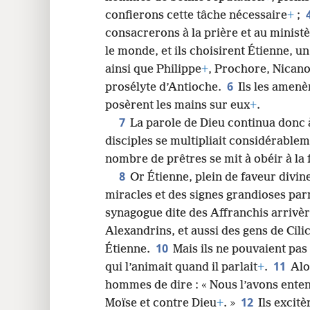
confierons cette tâche nécessaire
+
;
consacrerons à la prière et au ministè
le monde, et ils choisirent Étienne, un
ainsi que Philippe
+
, Prochore, Nicano
6
prosélyte d’Antioche.
Ils les amenè
posèrent les mains sur eux
+
.
7
La parole de Dieu continua donc 
disciples se multipliait considérable
nombre de prêtres se mit à obéir à la 
8
Or Étienne, plein de faveur divin
miracles et des signes grandioses par
synagogue dite des Affranchis arrivèr
Alexandrins, et aussi des gens de Cilic
10
Étienne.
Mais ils ne pouvaient pas 
11
qui l’animait quand il parlait
+
.
Alo
hommes de dire : « Nous l’avons ent
12
Moïse et contre Dieu
+
. »
Ils excitè