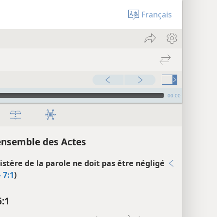
Français
00:00
ensemble des Actes
istère de la parole ne doit pas être négligé
– 7:1
)
6:1