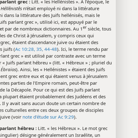
 parlant grec :
Litt. « les Hellénistes ». À l’époque, le
c
Héllênistês
n’était employé ni dans la littérature
i dans la littérature des Juifs hellénisés, mais le
ifs parlant grec », utilisé ici, est appuyé par le
er
et par de nombreux dictionnaires. Au 1
siècle, tous
ples de Christ à Jérusalem, y compris ceux qui
 grec, étaient d’ascendance juive ou étaient des
 juifs (
Ac 10:28,
35,
44-48
). Ici, le terme rendu par
arlant grec » est utilisé par contraste avec un terme
 « Juifs parlant hébreu » (litt. « Hébreux » ; pluriel du
c
Ébraïos
). Ainsi, les « Hellénistes » étaient des Juifs
ient grec entre eux et qui étaient venus à Jérusalem
entes parties de l’Empire romain, peut-être par
e la Décapole. Pour ce qui est des Juifs parlant
a plupart étaient probablement des Judéens et des
. Il y avait sans aucun doute un certain nombre de
es culturelles entre ces deux groupes de disciples
 juive (voir
note d’étude sur Ac 9:29
).
 parlant hébreu :
Litt. « les Hébreux ». Le mot grec
ingulier) désigne généralement un Israélite, un