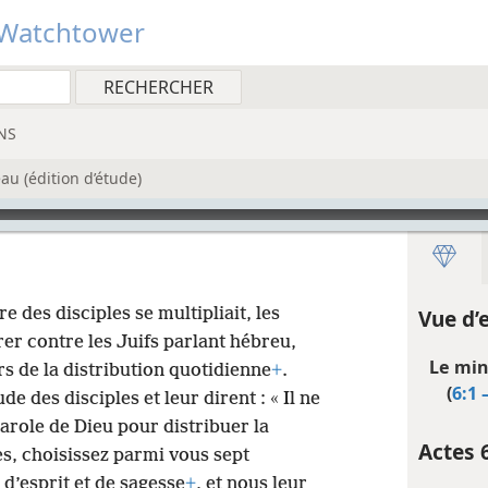
Watchtower
NS
u (édition d’étude)
e des disciples se multipliait, les
Vue d’
er contre les Juifs parlant hébreu,
Le min
rs de la distribution quotidienne
+
.
(
6:1 
e des disciples et leur dirent : « Il ne
arole de Dieu pour distribuer la
Actes 
es, choisissez parmi vous sept
s d’esprit et de sagesse
+
, et nous leur