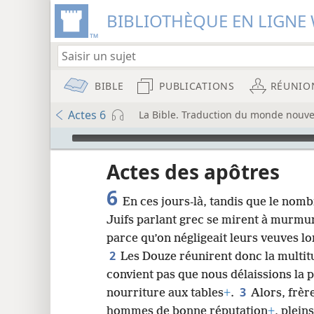
BIBLIOTHÈQUE EN LIGNE 
BIBLE
PUBLICATIONS
RÉUNIO
Actes 6
La Bible. Traduction du monde nouvea
Audio Player
u
Actes des apôtres
6
En ces jours-là, tandis que le nombr
wt)
Juifs parlant grec se mirent à murmur
i8)
parce qu’on négligeait leurs veuves lo
2
Les Douze réunirent donc la multitud
8
convient pas que nous délaissions la p
3
nourriture aux tables
+
.
Alors, frèr
hommes de bonne réputation
+
, plein