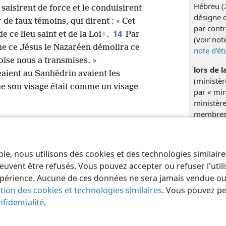
Hébreu (
e saisirent de force et le conduisirent
désigne d
r de faux témoins, qui dirent : « Cet
par contr
14
 ce lieu saint et de la Loi
+
.
Par
(voir not
ue ce Jésus le Nazaréen démolira ce
note d’ét
ïse nous a transmises. »
lors de l
eaient au Sanhédrin avaient les
(ministèr
que son visage était comme un visage
par « min
ministère
membres 
d’étude s
est tradu
d’étude s
ble, nous utilisons des cookies et des technologies similair
 of Pennsylvania
Conditions d’utilisation
Règles de confidentialité
Paramèt
euvent être refusés. Vous pouvez accepter ou refuser l'uti
Docume
périence. Aucune de ces données ne sera jamais vendue ou u
ation des cookies et technologies similaires
. Vous pouvez p
fidentialité
.