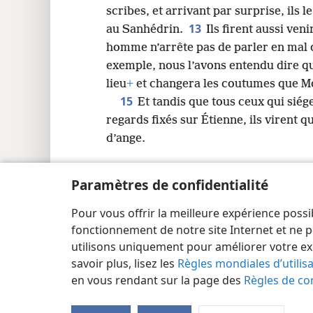
scribes, et arrivant par surprise, ils l
13
au Sanhédrin.
Ils firent aussi veni
homme n’arrête pas de parler en mal de
exemple, nous l’avons entendu dire q
lieu
+
et changera les coutumes que Mo
15
Et tandis que tous ceux qui siég
regards fixés sur Étienne, ils virent 
d’ange.
Paramètres de confidentialité
Pour vous offrir la meilleure expérience possi
Copyright
© 2026 Watch Tower Bible and Tract Society
fonctionnement de notre site Internet et ne p
utilisons uniquement pour améliorer votre ex
savoir plus, lisez les
Règles mondiales d’utilis
en vous rendant sur la page des
Règles de con