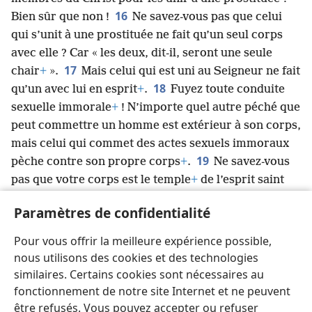
16
Bien sûr que non !
Ne savez-vous pas que celui
qui s’unit à une prostituée ne fait qu’un seul corps
avec elle ? Car « les deux, dit-il, seront une seule
17
chair
+
».
Mais celui qui est uni au Seigneur ne fait
18
qu’un avec lui en esprit
+
.
Fuyez toute conduite
sexuelle immorale
+
! N’importe quel autre péché que
peut commettre un homme est extérieur à son corps,
mais celui qui commet des actes sexuels immoraux
19
pèche contre son propre corps
+
.
Ne savez-vous
pas que votre corps est le temple
+
de l’esprit saint
qui est en vous et que vous avez reçu de Dieu
+
? De
Paramètres de confidentialité
20
plus, vous ne vous appartenez pas
+
,
car vous
avez été achetés à un prix
+
. Alors, glorifiez Dieu
+
Pour vous offrir la meilleure expérience possible,
dans votre corps
+
.
nous utilisons des cookies et des technologies
similaires. Certains cookies sont nécessaires au
fonctionnement de notre site Internet et ne peuvent
être refusés. Vous pouvez accepter ou refuser