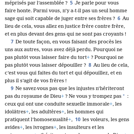
5
méprisés par l’assemblée ?
Je parle pour vous
faire honte. Parmi vous, n’y a-t-il pas un seul homme
6
sage qui soit capable de juger entre ses frères ?
Au
lieu de cela, vous allez en justice frère contre frère,
et en plus devant des gens qui ne sont pas croyants !
7
De toute façon, en vous faisant des procès les
uns aux autres, vous avez déjà perdu. Pourquoi ne
pas plutôt vous laisser faire du tort
+
? Pourquoi ne
8
pas plutôt vous laisser dépouiller ?
Au lieu de cela,
c’est vous qui faites du tort et qui dépouillez, et en
plus il s’agit de vos frères !
9
Ne savez-vous pas que les injustes n’hériteront
*
pas du royaume de Dieu
+
? Ne vous y trompez pas
:
ceux qui ont une conduite sexuelle immorale
+
, les
idolâtres
+
, les adultères
+
, les hommes qui
10
pratiquent l’homosexualité
+
,
les voleurs, les gens
avides
+
, les ivrognes
+
, les insulteurs et les