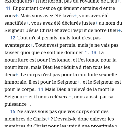
extorqueurs
+
n’hériteront pas du royaume de Dieu
+
.
11
Et pourtant c’est ce qu’étaient certains d’entre
vous
+
. Mais vous avez été lavés
+
, vous avez été
sanctifiés
+
, vous avez été déclarés justes
+
au nom du
Seigneur Jésus Christ et avec l’esprit de notre Dieu
+
.
12
Tout m’est permis, mais tout n’est pas
avantageux
+
. Tout m’est permis, mais je ne vais pas
13
*
laisser quoi que ce soit me dominer
.
La
nourriture est pour l’estomac, et l’estomac pour la
nourriture, mais Dieu les réduira à rien tous les
deux
+
. Le corps n’est pas pour la conduite sexuelle
immorale, il est pour le Seigneur
+
, et le Seigneur est
14
pour le corps.
Mais Dieu a relevé de la mort le
Seigneur
+
et il nous relèvera
+
, nous aussi, par sa
puissance
+
.
15
Ne savez-vous pas que vos corps sont des
membres de Christ
+
? Devrais-je donc enlever les
membres du Christ pour les unir à une prostituée ?