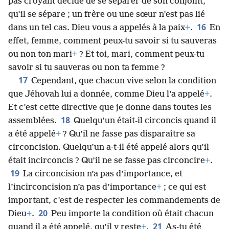
pas croyant décide de se séparer de son conjoint,
qu’il se sépare ; un frère ou une sœur n’est pas lié
16
dans un tel cas. Dieu vous a appelés à la paix
+
.
En
effet, femme, comment peux-tu savoir si tu sauveras
ou non ton mari
+
? Et toi, mari, comment peux-tu
savoir si tu sauveras ou non ta femme ?
17
Cependant, que chacun vive selon la condition
que Jéhovah lui a donnée, comme Dieu l’a appelé
+
.
Et c’est cette directive que je donne dans toutes les
18
assemblées.
Quelqu’un était-il circoncis quand il
a été appelé
+
? Qu’il ne fasse pas disparaître sa
circoncision. Quelqu’un a-t-il été appelé alors qu’il
était incirconcis ? Qu’il ne se fasse pas circoncire
+
.
19
La circoncision n’a pas d’importance, et
l’incirconcision n’a pas d’importance
+
; ce qui est
important, c’est de respecter les commandements de
20
Dieu
+
.
Peu importe la condition où était chacun
21
quand il a été appelé, qu’il y reste
+
.
As-tu été