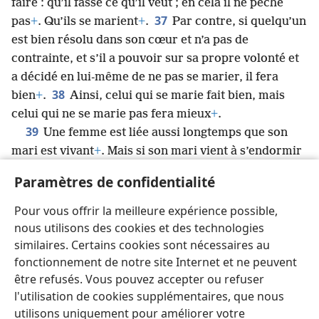
faire : qu’il fasse ce qu’il veut ; en cela il ne pèche
37
pas
+
. Qu’ils se marient
+
.
Par contre, si quelqu’un
est bien résolu dans son cœur et n’a pas de
contrainte, et s’il a pouvoir sur sa propre volonté et
a décidé en lui-même de ne pas se marier, il fera
38
bien
+
.
Ainsi, celui qui se marie fait bien, mais
celui qui ne se marie pas fera mieux
+
.
39
Une femme est liée aussi longtemps que son
mari est vivant
+
. Mais si son mari vient à s’endormir
dans la mort, elle est libre de se marier à qui elle
Paramètres de confidentialité
veut, mais seulement avec un disciple du Seigneur
+
.
40
Cependant, à mon avis, elle est plus heureuse si
Pour vous offrir la meilleure expérience possible,
elle reste comme elle est ; et bien sûr, je pense avoir
nous utilisons des cookies et des technologies
moi aussi l’esprit de Dieu.
similaires. Certains cookies sont nécessaires au
fonctionnement de notre site Internet et ne peuvent
être refusés. Vous pouvez accepter ou refuser
l'utilisation de cookies supplémentaires, que nous
utilisons uniquement pour améliorer votre