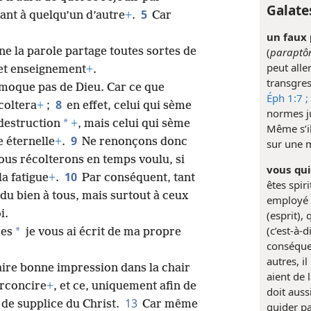
Galate
5
rant à quelqu’un d’autre
+
.
Car
un faux 
gne la parole partage toutes sortes de
(
parapt
peut alle
cet enseignement
+
.
transgres
 moque pas de Dieu. Car ce que
Éph 1:7 ;
8
coltera
+
;
en effet, celui qui sème
normes ju
*
 destruction
+
, mais celui qui sème
Même s’il
9
e éternelle
+
.
Ne renonçons donc
sur une 
nous récolterons en temps voulu, si
vous qui
10
a fatigue
+
.
Par conséquent, tant
êtes spir
du bien à tous, mais surtout à ceux
employé i
i.
(esprit), 
(c’est-à-d
*
res
je vous ai écrit de ma propre
conséquen
autres, i
aire bonne impression dans la chair
aient de 
irconcire
+
, et ce, uniquement afin de
doit auss
13
 de supplice du Christ.
Car même
guider par