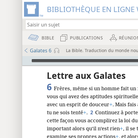
BIBLIOTHÈQUE EN LIGNE 
BIBLE
PUBLICATIONS
RÉUNIO
Galates 6
La Bible. Traduction du monde nou
Audio Player
u
Lettre aux Galates
6
Frères, même si un homme fait un 
wt)
vous qui avez des aptitudes spirituel
i8)
avec un esprit de douceur
+
. Mais fais
2
tu ne sois tenté
+
.
Continuez à porte
8
cette façon vous accomplirez la loi du
important alors qu’il n’est rien
+
, il s
16
examine ses propres actions
+
, et alo