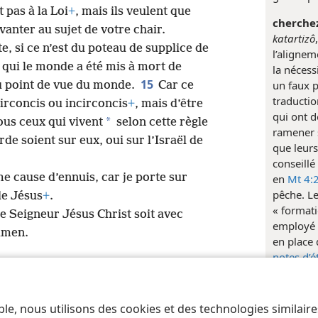
 pas à la Loi
+
, mais ils veulent que
cherchez
anter au sujet de votre chair.
katartizô
e, si ce n’est du poteau de supplice de
l’alignem
à qui le monde a été mis à mort de
la nécess
15
un faux p
du point de vue du monde.
Car ce
traducti
circoncis ou incirconcis
+
, mais d’être
qui ont d
*
ous ceux qui vivent
selon cette règle
ramener s
rde soient sur eux, oui sur l’Israël de
que leurs 
conseill
e cause d’ennuis, car je porte sur
en
Mt 4:
pêche. L
de Jésus
+
.
« formati
e Seigneur Jésus Christ soit avec
employé 
 Amen.
en place 
notes d’é
fais atte
garde à t
ble, nous utilisons des cookies et des technologies similair
 of Pennsylvania
Conditions d’utilisation
Règles de confidentialité
Paramèt
pronom si