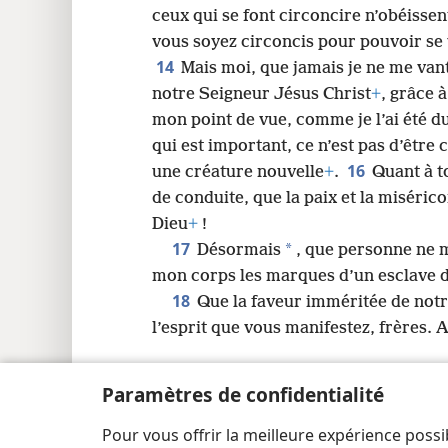
ceux qui se font circoncire n’obéissent
vous soyez circoncis pour pouvoir se v
14
Mais moi, que jamais je ne me vant
notre Seigneur Jésus Christ
+
, grâce 
mon point de vue, comme je l’ai été 
qui est important, ce n’est pas d’être 
16
une créature nouvelle
+
.
Quant à t
de conduite, que la paix et la misérico
Dieu
+
!
17
*
Désormais
, que personne ne m
mon corps les marques d’un esclave 
18
Que la faveur imméritée de notr
l’esprit que vous manifestez, frères.
Paramètres de confidentialité
Pour vous offrir la meilleure expérience possi
Copyright
© 2026 Watch Tower Bible and Tract Society