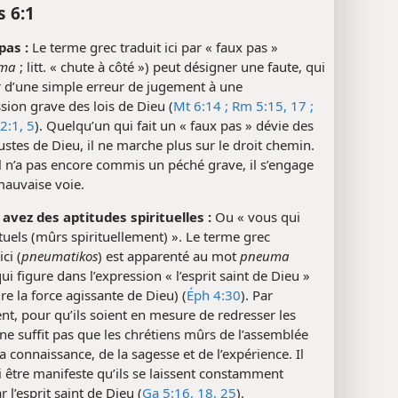
s 6:1
pas :
Le terme grec traduit ici par « faux pas »
ôma
; litt. « chute à côté ») peut désigner une faute, qui
r d’une simple erreur de jugement à une
sion grave des lois de Dieu (
Mt 6:14 ;
Rm 5:15,
17 ;
2:1,
5
). Quelqu’un qui fait un « faux pas » dévie des
stes de Dieu, il ne marche plus sur le droit chemin.
 n’a pas encore commis un péché grave, il s’engage
mauvaise voie.
 avez des aptitudes spirituelles :
Ou « vous qui
ituels (mûrs spirituellement) ». Le terme grec
ci (
pneumatikos
) est apparenté au mot
pneuma
qui figure dans l’expression « l’esprit saint de Dieu »
ire la force agissante de Dieu) (
Éph 4:30
). Par
t, pour qu’ils soient en mesure de redresser les
l ne suffit pas que les chrétiens mûrs de l’assemblée
la connaissance, de la sagesse et de l’expérience. Il
i être manifeste qu’ils se laissent constamment
 l’esprit saint de Dieu (
Ga 5:16,
18,
25
).