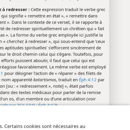
 à redresser :
Cette expression traduit le verbe grec
, qui signifie « remettre en état », « remettre dans
ent ». Dans le contexte de ce verset, il se rapporte à
ité de redresser spirituellement un chrétien qui « fait
as ». La forme du verbe grec employée ici justifie la
on «
cherchez
à redresser », qui sous-entend que ‘ceux
es aptitudes spirituelles’ s’efforcent sincèrement de
ur le droit chemin celui qui s’égare. Toutefois, pour
efforts puissent aboutir, il faut que celui qui est
é réagisse favorablement. Le même verbe est employé
21
pour désigner l’action de « réparer » des filets de
e nom apparenté
katartismos
, traduit en
Éph 4:12
par
on [ou : « redressement », note] », était parfois
dans des textes médicaux pour parler de la remise
d’un os, d’un membre ou d’une articulation (voir
tude sur 2Co 13:9 ;
Éph 4:12
).
ntion à toi :
Ou « aie l’œil sur toi-même », « prends
oi ». Paul passe ici du pronom pluriel « vous » au
es. Certains cookies sont nécessaires au
res de confidentialité
Se connecter
JW.ORG
ngulier « toi ». Il avertit ainsi tout chrétien qui