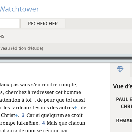
Watchtower
NS
veau (édition d’étude)
faux pas sans s’en rendre compte,
Vue d’
les, cherchez à redresser cet homme
PAUL E
 attention à toi
+
, de peur que toi aussi
CHRÉ
r les fardeaux les uns des autres
+
; de
3
 Christ
+
.
Car si quelqu’un se croit
REMAR
4
e trompe lui-​même.
Mais que chacun
rs il aura de quoi se réjouir par