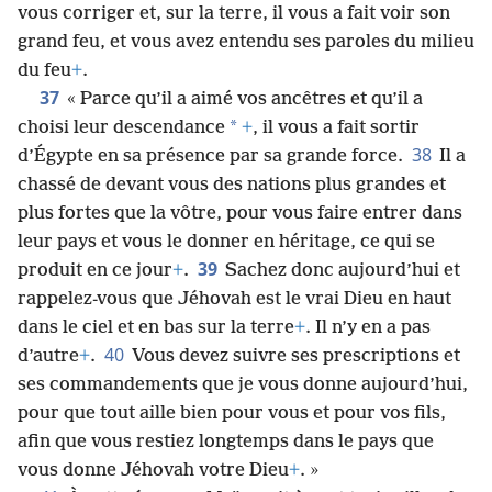
36
lui
+
.
Du ciel, il vous a fait entendre sa voix pour
vous corriger et, sur la terre, il vous a fait voir son
grand feu, et vous avez entendu ses paroles du milieu
du feu
+
.
37
« Parce qu’il a aimé vos ancêtres et qu’il a
*
choisi leur descendance
+
, il vous a fait sortir
38
d’Égypte en sa présence par sa grande force.
Il a
chassé de devant vous des nations plus grandes et
plus fortes que la vôtre, pour vous faire entrer dans
leur pays et vous le donner en héritage, ce qui se
39
produit en ce jour
+
.
Sachez donc aujourd’hui et
rappelez-vous que Jéhovah est le vrai Dieu en haut
dans le ciel et en bas sur la terre
+
. Il n’y en a pas
40
d’autre
+
.
Vous devez suivre ses prescriptions et
ses commandements que je vous donne aujourd’hui,
pour que tout aille bien pour vous et pour vos fils,
afin que vous restiez longtemps dans le pays que