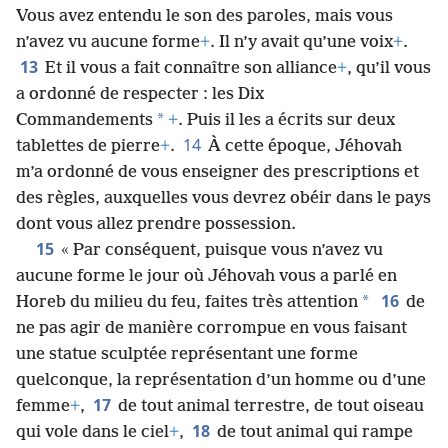
Jéhovah s’est mis à vous parler du milieu du feu
+
.
Vous avez entendu le son des paroles, mais vous
n’avez vu aucune forme
+
. Il n’y avait qu’une voix
+
.
13
Et il vous a fait connaître son alliance
+
, qu’il vous
a ordonné de respecter : les Dix
*
Commandements
+
. Puis il les a écrits sur deux
14
tablettes de pierre
+
.
À cette époque, Jéhovah
m’a ordonné de vous enseigner des prescriptions et
des règles, auxquelles vous devrez obéir dans le pays
dont vous allez prendre possession.
15
« Par conséquent, puisque vous n’avez vu
aucune forme le jour où Jéhovah vous a parlé en
16
*
Horeb du milieu du feu, faites très attention
de
ne pas agir de manière corrompue en vous faisant
une statue sculptée représentant une forme
quelconque, la représentation d’un homme ou d’une
17
femme
+
,
de tout animal terrestre, de tout oiseau