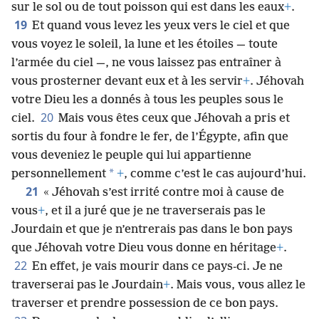
18
qui vole dans le ciel
+
,
de tout animal qui rampe
sur le sol ou de tout poisson qui est dans les eaux
+
.
19
Et quand vous levez les yeux vers le ciel et que
vous voyez le soleil, la lune et les étoiles — toute
l’armée du ciel —, ne vous laissez pas entraîner à
vous prosterner devant eux et à les servir
+
. Jéhovah
votre Dieu les a donnés à tous les peuples sous le
20
ciel.
Mais vous êtes ceux que Jéhovah a pris et
sortis du four à fondre le fer, de l’Égypte, afin que
vous deveniez le peuple qui lui appartienne
*
personnellement
+
, comme c’est le cas aujourd’hui.
21
« Jéhovah s’est irrité contre moi à cause de
vous
+
, et il a juré que je ne traverserais pas le
Jourdain et que je n’entrerais pas dans le bon pays
que Jéhovah votre Dieu vous donne en héritage
+
.
22
En effet, je vais mourir dans ce pays-ci. Je ne
traverserai pas le Jourdain
+
. Mais vous, vous allez le