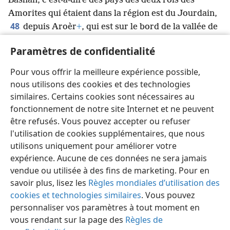
possession de son pays et du pays d’Og
+
, roi du
Bashân, c’est-à-dire des pays des deux rois des
Amorites qui étaient dans la région est du Jourdain,
48
depuis Aroèr
+
, qui est sur le bord de la vallée de
Paramètres de confidentialité
*
l’Arnon
, jusqu’au mont Siôn, c’est-à-dire
49
l’Hermon
+
,
ainsi que toute la Araba dans la
Pour vous offrir la meilleure expérience possible,
*
région est du Jourdain, jusqu’à la mer de la Araba
,
nous utilisons des cookies et des technologies
au pied des pentes du Pisga
+
.
similaires. Certains cookies sont nécessaires au
fonctionnement de notre site Internet et ne peuvent
être refusés. Vous pouvez accepter ou refuser
l'utilisation de cookies supplémentaires, que nous
utilisons uniquement pour améliorer votre
Français
Partager
Préférences
expérience. Aucune de ces données ne sera jamais
Copyright
© 2026 Watch Tower Bible and Tract Society of Pennsylvania
vendue ou utilisée à des fins de marketing. Pour en
Conditions d’utilisation
Règles de confidentialité
savoir plus, lisez les
Règles mondiales d’utilisation des
Paramètres de confidentialité
Se connecter
JW.ORG
cookies et technologies similaires
. Vous pouvez
personnaliser vos paramètres à tout moment en
vous rendant sur la page des
Règles de