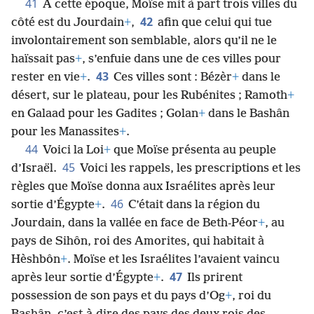
vous donne Jéhovah votre Dieu
+
. »
41
À cette époque, Moïse mit à part trois villes du
42
côté est du Jourdain
+
,
afin que celui qui tue
involontairement son semblable, alors qu’il ne le
haïssait pas
+
, s’enfuie dans une de ces villes pour
43
rester en vie
+
.
Ces villes sont : Bézèr
+
dans le
désert, sur le plateau, pour les Rubénites ; Ramoth
+
en Galaad pour les Gadites ; Golan
+
dans le Bashân
pour les Manassites
+
.
44
Voici la Loi
+
que Moïse présenta au peuple
45
d’Israël.
Voici les rappels, les prescriptions et les
règles que Moïse donna aux Israélites après leur
46
sortie d’Égypte
+
.
C’était dans la région du
Jourdain, dans la vallée en face de Beth-Péor
+
, au
pays de Sihôn, roi des Amorites, qui habitait à
Hèshbôn
+
. Moïse et les Israélites l’avaient vaincu
47
après leur sortie d’Égypte
+
.
Ils prirent