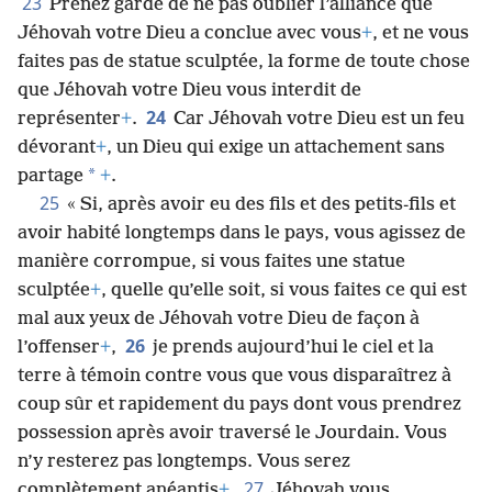
traverser et prendre possession de ce bon pays.
23
Prenez garde de ne pas oublier l’alliance que
Jéhovah votre Dieu a conclue avec vous
+
, et ne vous
faites pas de statue sculptée, la forme de toute chose
que Jéhovah votre Dieu vous interdit de
24
représenter
+
.
Car Jéhovah votre Dieu est un feu
dévorant
+
, un Dieu qui exige un attachement sans
*
partage
+
.
25
« Si, après avoir eu des fils et des petits-fils et
avoir habité longtemps dans le pays, vous agissez de
manière corrompue, si vous faites une statue
sculptée
+
, quelle qu’elle soit, si vous faites ce qui est
mal aux yeux de Jéhovah votre Dieu de façon à
26
l’offenser
+
,
je prends aujourd’hui le ciel et la
terre à témoin contre vous que vous disparaîtrez à
coup sûr et rapidement du pays dont vous prendrez
possession après avoir traversé le Jourdain. Vous