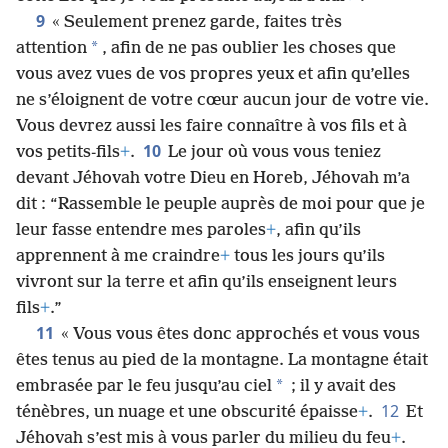
prescriptions et des règles aussi justes que toute
cette Loi que je vous présente aujourd’hui
+
?
9
« Seulement prenez garde, faites très
*
attention
, afin de ne pas oublier les choses que
vous avez vues de vos propres yeux et afin qu’elles
ne s’éloignent de votre cœur aucun jour de votre vie.
Vous devrez aussi les faire connaître à vos fils et à
10
vos petits-fils
+
.
Le jour où vous vous teniez
devant Jéhovah votre Dieu en Horeb, Jéhovah m’a
dit : “Rassemble le peuple auprès de moi pour que je
leur fasse entendre mes paroles
+
, afin qu’ils
apprennent à me craindre
+
tous les jours qu’ils
vivront sur la terre et afin qu’ils enseignent leurs
fils
+
.”
11
« Vous vous êtes donc approchés et vous vous
êtes tenus au pied de la montagne. La montagne était
*
embrasée par le feu jusqu’au ciel
; il y avait des
12
ténèbres, un nuage et une obscurité épaisse
+
.
Et