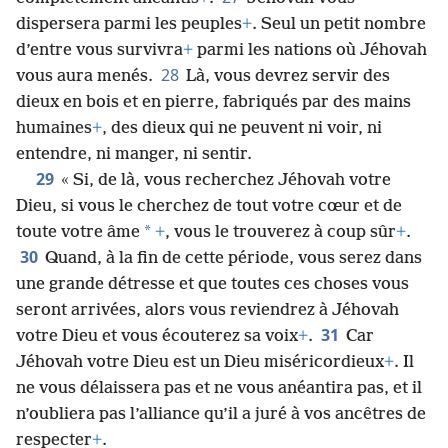
n’y resterez pas longtemps. Vous serez
27
complètement anéantis
+
.
Jéhovah vous
dispersera parmi les peuples
+
. Seul un petit nombre
d’entre vous survivra
+
parmi les nations où Jéhovah
28
vous aura menés.
Là, vous devrez servir des
dieux en bois et en pierre, fabriqués par des mains
humaines
+
, des dieux qui ne peuvent ni voir, ni
entendre, ni manger, ni sentir.
29
« Si, de là, vous recherchez Jéhovah votre
Dieu, si vous le cherchez de tout votre cœur et de
*
toute votre âme
+
, vous le trouverez à coup sûr
+
.
30
Quand, à la fin de cette période, vous serez dans
une grande détresse et que toutes ces choses vous
seront arrivées, alors vous reviendrez à Jéhovah
31
votre Dieu et vous écouterez sa voix
+
.
Car
Jéhovah votre Dieu est un Dieu miséricordieux
+
. Il
ne vous délaissera pas et ne vous anéantira pas, et il
n’oubliera pas l’alliance qu’il a juré à vos ancêtres de