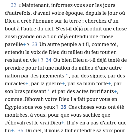
respecter
+
.
32
« Maintenant, informez-vous sur les jours
d’autrefois, d’avant votre époque, depuis le jour où
Dieu a créé l’homme sur la terre ; cherchez d’un
bout à l’autre du ciel. S’est-il déjà produit une chose
aussi grande ou a-t-on déjà entendu une chose
33
pareille
+
?
Un autre peuple a-t-il, comme toi,
entendu la voix de Dieu du milieu du feu tout en
34
restant en vie
+
?
Ou bien Dieu a-t-il déjà tenté de
prendre pour lui une nation du milieu d’une autre
*
nation par des jugements
, par des signes, par des
miracles
+
, par la guerre
+
, par sa main forte
+
, par
*
son bras puissant
et par des actes terrifiants
+
,
comme Jéhovah votre Dieu l’a fait pour vous en
35
Égypte sous vos yeux ?
Ces choses vous ont été
montrées, à vous, pour que vous sachiez que
Jéhovah est le vrai Dieu
+
. Il n’y en a pas d’autre que