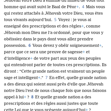
Jéhovah a fait dans l’affaire du Baal de Péor :
Jéhovah votre Dieu a éliminé du milieu de vous tout
4
homme qui avait suivi le Baal de Péor
+
.
Mais vous
qui restez attachés à Jéhovah votre Dieu, vous êtes
5
tous vivants aujourd’hui.
Voyez : je vous ai
enseigné des prescriptions et des règles
+
, comme
Jéhovah mon Dieu me l’a ordonné, pour que vous y
obéissiez dans le pays dont vous allez prendre
6
possession.
Vous devez y obéir soigneusement
+
,
parce que ce sera une preuve de sagesse
+
et
d’intelligence
+
de votre part aux yeux des peuples
qui entendront parler de toutes ces prescriptions. Ils
diront : “Cette grande nation est vraiment un peuple
7
sage et intelligent
+
.”
En effet, quelle grande nation
a des dieux qui soient aussi près d’elle que Jéhovah
notre Dieu l’est de nous chaque fois que nous faisons
8
appel à lui
+
?
Et quelle grande nation a des