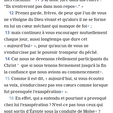
mes chemins.”
J’ai donc juré dans ma colère :
“Ils n’entreront pas dans mon repos
+
.” »
12
Prenez garde, frères, de peur que l’un de vous
ne s’éloigne du Dieu vivant et qu’alors il ne se forme
en lui un cœur méchant qui manque de foi
+
;
13
mais continuez à vous encourager mutuellement
chaque jour, aussi longtemps que dure cet
« aujourd’hui
+
», pour qu’aucun de vous ne
s’endurcisse par le pouvoir trompeur du péché.
14
Car nous ne devenons réellement participants du
*
Christ
que si nous tenons fermement jusqu’à la fin
la confiance que nous avions au commencement
+
.
15
Comme il est dit, « aujourd’hui, si vous écoutez
sa voix, n’endurcissez pas vos cœurs comme lorsque
fut provoquée l’exaspération
+
».
16
En effet, qui a entendu et pourtant a provoqué
chez lui l’exaspération ? N’est-ce pas tous ceux qui
sont sortis d’Égypte sous la conduite de Moïse
+
?