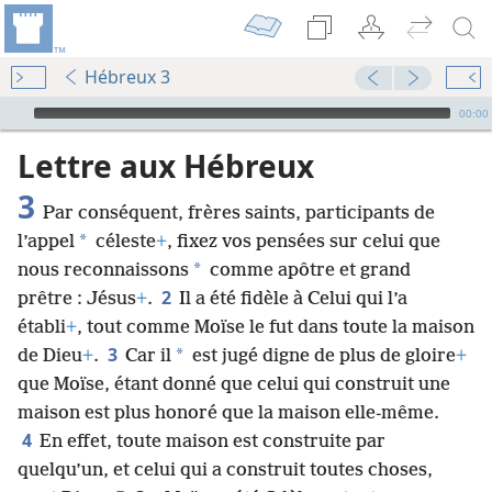
Hébreux 3
Audio Player
00:00
Lettre aux Hébreux
3
Par conséquent, frères saints, participants de
*
l’appel
céleste
+
, fixez vos pensées sur celui que
*
nous reconnaissons
comme apôtre et grand
2
prêtre : Jésus
+
.
Il a été fidèle à Celui qui l’a
établi
+
, tout comme Moïse le fut dans toute la maison
3
*
de Dieu
+
.
Car il
est jugé digne de plus de gloire
+
que Moïse, étant donné que celui qui construit une
maison est plus honoré que la maison elle-même.
4
En effet, toute maison est construite par
quelqu’un, et celui qui a construit toutes choses,