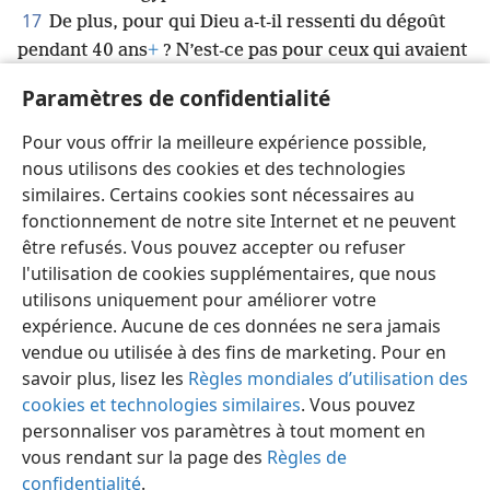
17
De plus, pour qui Dieu a-t-il ressenti du dégoût
pendant 40 ans
+
? N’est-ce pas pour ceux qui avaient
péché et dont les cadavres tombèrent dans le
Paramètres de confidentialité
18
désert
+
?
Et à qui a-t-il juré qu’ils n’entreraient
pas dans son repos ? N’est-ce pas à ceux qui avaient
Pour vous offrir la meilleure expérience possible,
19
désobéi ?
Ainsi, nous voyons qu’ils n’ont pas pu
nous utilisons des cookies et des technologies
entrer à cause de leur manque de foi
+
.
similaires. Certains cookies sont nécessaires au
fonctionnement de notre site Internet et ne peuvent
être refusés. Vous pouvez accepter ou refuser
l'utilisation de cookies supplémentaires, que nous
utilisons uniquement pour améliorer votre
Français
Partager
Préférences
expérience. Aucune de ces données ne sera jamais
Copyright
© 2026 Watch Tower Bible and Tract Society of Pennsylvania
vendue ou utilisée à des fins de marketing. Pour en
Conditions d’utilisation
Règles de confidentialité
savoir plus, lisez les
Règles mondiales d’utilisation des
Paramètres de confidentialité
Se connecter
JW.ORG
cookies et technologies similaires
. Vous pouvez
personnaliser vos paramètres à tout moment en
vous rendant sur la page des
Règles de
confidentialité
.