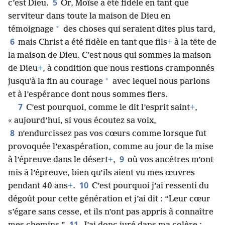
5
c’est Dieu.
Or, Moïse a été fidèle en tant que
serviteur dans toute la maison de Dieu en
*
témoignage
des choses qui seraient dites plus tard,
6
mais Christ a été fidèle en tant que fils
+
à la tête de
la maison de Dieu. C’est nous qui sommes la maison
de Dieu
+
, à condition que nous restions cramponnés
*
jusqu’à la fin au courage
avec lequel nous parlons
et à l’espérance dont nous sommes fiers.
7
C’est pourquoi, comme le dit l’esprit saint
+
,
« aujourd’hui, si vous écoutez sa voix,
8
n’endurcissez pas vos cœurs comme lorsque fut
provoquée l’exaspération, comme au jour de la mise
9
à l’épreuve dans le désert
+
,
où vos ancêtres m’ont
mis à l’épreuve, bien qu’ils aient vu mes œuvres
10
pendant 40 ans
+
.
C’est pourquoi j’ai ressenti du
dégoût pour cette génération et j’ai dit : “Leur cœur
s’égare sans cesse, et ils n’ont pas appris à connaître
11