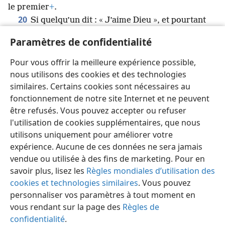
le premier
+
.
20
Si quelqu’un dit : « J’aime Dieu », et pourtant
déteste son frère, c’est un menteur
+
. Car celui qui
Paramètres de confidentialité
n’aime pas son frère
+
, qu’il voit, ne peut pas aimer
21
Dieu, qu’il ne voit pas
+
.
Et nous avons reçu de lui
Pour vous offrir la meilleure expérience possible,
ce commandement : celui qui aime Dieu doit aussi
nous utilisons des cookies et des technologies
aimer son frère
+
.
similaires. Certains cookies sont nécessaires au
fonctionnement de notre site Internet et ne peuvent
être refusés. Vous pouvez accepter ou refuser
l'utilisation de cookies supplémentaires, que nous
utilisons uniquement pour améliorer votre
Français
Partager
Préférences
expérience. Aucune de ces données ne sera jamais
Copyright
© 2026 Watch Tower Bible and Tract Society of Pennsylvania
vendue ou utilisée à des fins de marketing. Pour en
Conditions d’utilisation
Règles de confidentialité
savoir plus, lisez les
Règles mondiales d’utilisation des
Paramètres de confidentialité
Se connecter
JW.ORG
cookies et technologies similaires
. Vous pouvez
personnaliser vos paramètres à tout moment en
vous rendant sur la page des
Règles de
confidentialité
.