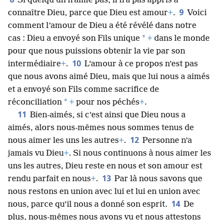
Si quelqu’un n’aime pas, il n’a pas appris à
9
connaître Dieu, parce que Dieu est amour
+
.
Voici
comment l’amour de Dieu a été révélé dans notre
*
cas : Dieu a envoyé son Fils unique
+
dans le monde
pour que nous puissions obtenir la vie par son
10
intermédiaire
+
.
L’amour à ce propos n’est pas
que nous avons aimé Dieu, mais que lui nous a aimés
et a envoyé son Fils comme sacrifice de
*
réconciliation
+
pour nos péchés
+
.
11
Bien-aimés, si c’est ainsi que Dieu nous a
aimés, alors nous-mêmes nous sommes tenus de
12
nous aimer les uns les autres
+
.
Personne n’a
jamais vu Dieu
+
. Si nous continuons à nous aimer les
uns les autres, Dieu reste en nous et son amour est
13
rendu parfait en nous
+
.
Par là nous savons que
nous restons en union avec lui et lui en union avec
14
nous, parce qu’il nous a donné son esprit.
De
plus, nous-mêmes nous avons vu et nous attestons