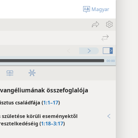
Magyar
00:00
vangéliumának összefoglalója
isztus családfája (
1:1–17
)
s születése körüli eseményektől
resztelkedéséig (
1:18–3:17
)