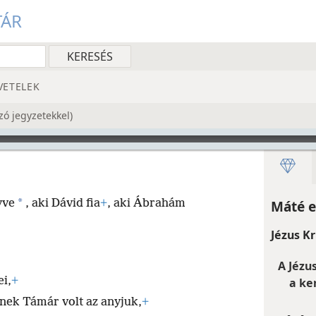
TÁR
VETELEK
zó jegyzetekkel)
*
yve
, aki Dávid fia
+
, aki Ábrahám
Máté e
Jézus Kr
A Jézu
ei,
+
a ke
nek Támár volt az anyjuk,
+