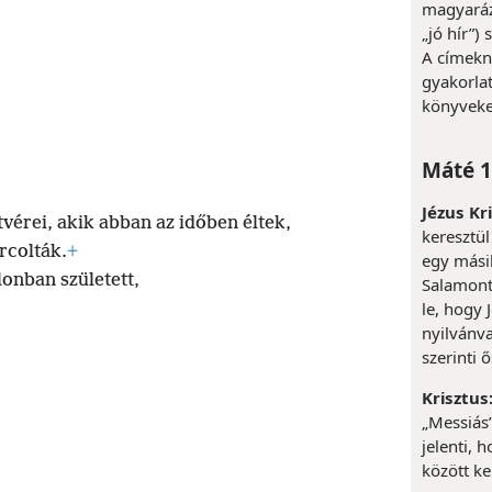
magyaráza
„jó hír”)
A címekn
gyakorlat
könyveke
Máté 1
Jézus Kr
tvérei, akik abban az időben éltek,
keresztül
rcolták.
+
egy másik
ilonban született,
Salamontó
le, hogy 
nyilvánv
szerinti 
Krisztus
„Messiás
jelenti, 
között ke