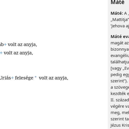
Máté
Máté:
A 
„Mattitja”
’Jehova a
Máté ev
magát az
áb
+
volt az anyja,
bizonnyal
+
volt az anyja,
evangéli
találhat
[vagy „Ev
pedig eg
*
Uriás
+
felesége
volt az anyja,
szerint”)
a szöveg
kezdték e
II. száza
végére va
meg, mel
szerint t
Jézus Kri