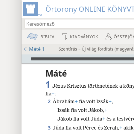
Őrtorony ONLINE KÖNYV
BIBLIA
KIADVÁNYOK
ÖSSZEJÖ
Máté 1
Szentírás – Új világ fordítás (magyará
Audio Player
Máté
1
Jézus Krisztus történetének a kön
fia
+
:
2
Ábrahám
+
fia volt Izsák
+
,
Izsák fia volt Jákob,
+
8
Jákob fia volt Júda
+
és a testvér
3
16
Júda fia volt Pérec és Zerah,
+
akik