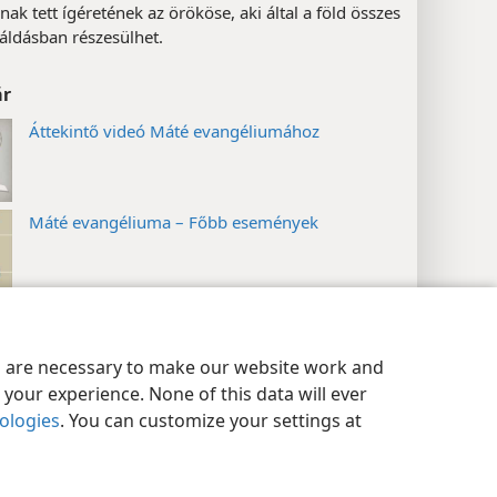
k tett ígéretének az örököse, aki által a föld összes
áldásban részesülhet.
ár
Áttekintő videó Máté evangéliumához
Máté evangéliuma – Főbb események
Jézus Krisztus családfája
(
gnj
2 15:50–21:03)
ok
Adatvédelmi beállítások
Bejelentkezés
JW.ORG
es are necessary to make our website work and
your experience. None of this data will ever
zetek
nologies
. You can customize your settings at
„családfája”.