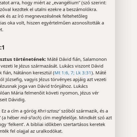
tot arra, hogy miért az „evangélium” (szó szerint:
 szóval kezdtek el utalni ezekre a beszámolókra.
ek és az író megnevezésének feltehetőleg
ias oka volt, hiszen egyértelműen azonosították a
t.
:1
isztus történetének:
Máté Dávid fián, Salamonon
 vezeti le Jézus származását. Lukács viszont Dávid
 fián, Nátánon keresztül (
Mt 1:6, 7;
Lk 3:31
). Máté
l Józsefig, vagyis Jézus törvényes apjáig azt vezeti
Jézusnak joga van Dávid trónjához. Lukács
alóan Mária felmenőit követi nyomon, Jézus vér
őseit Dávidig.
:
Ez a cím a görög
Khri·sztoszʹ
szóból származik, és a
” (a héber
má·síʹach
) cím megfelelője. Mindkét szó azt
hogy ’felkent’. A bibliai időkben szertartásos keretek
nték fel olajjal az uralkodókat.