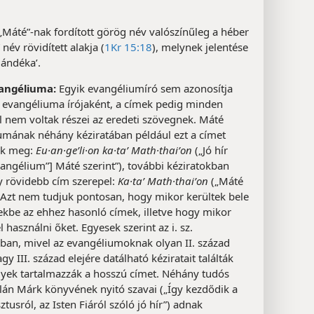
„Máté”-nak fordított görög név valószínűleg a héber
 név rövidített alakja (
1Kr 15:18
), melynek jelentése
jándéka’.
angéliuma:
Egyik evangéliumíró sem azonosítja
 evangéliuma írójaként, a címek pedig minden
 nem voltak részei az eredeti szövegnek. Máté
umának néhány kéziratában például ezt a címet
juk meg:
Eu·an·geʹli·on ka·taʹ Math·thaiʹon
(„Jó hír
angélium”] Máté szerint”), további kéziratokban
y rövidebb cím szerepel:
Ka·taʹ Math·thaiʹon
(„Máté
. Azt nem tudjuk pontosan, hogy mikor kerültek bele
ekbe az ehhez hasonló címek, illetve hogy mikor
l használni őket. Egyesek szerint az i. sz.
dban, mivel az evangéliumoknak olyan II. század
gy III. század elejére datálható kéziratait találták
yek tartalmazzák a hosszú címet. Néhány tudós
alán Márk könyvének nyitó szavai („Így kezdődik a
sztusról, az Isten Fiáról szóló jó hír”) adnak