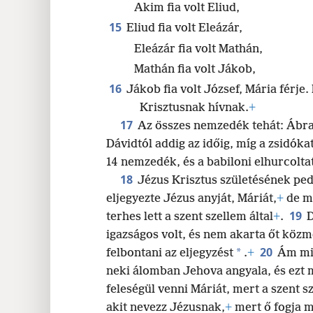
Akim fia volt Eliud,
15
Eliud fia volt Eleázár,
Eleázár fia volt Mathán,
Mathán fia volt Jákob,
16
Jákob fia volt József, Mária férje.
Krisztusnak hívnak.
+
17
Az összes nemzedék tehát: Ábr
Dávidtól addig az időig, míg a zsidóka
14 nemzedék, és a babiloni elhurcolta
18
Jézus Krisztus születésének ped
eljegyezte Jézus anyját, Máriát,
+
de mé
19
terhes lett a szent szellem által
+
.
D
igazságos volt, és nem akarta őt köz
20
*
felbontani az eljegyzést
.
+
Ám miu
neki álomban Jehova angyala, és ezt mo
feleségül venni Máriát, mert a szent sz
akit nevezz Jézusnak,
+
mert ő fogja m