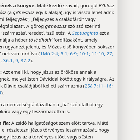
tének a könyve:
Máté kezdő szavait, görögül
Biʹblosz
·ósz
(a
geʹne·szisz
egyik alakja), így is vissza lehet adni:
mi feljegyzés”, „feljegyzés a családfáról” vagy
égtáblázat”. A görög
geʹne·szisz
szó szó szerinti
 ’származás’, ’eredet’, ’születés’. A
Septuaginta
ezt a
nálja a héber
tó·lé·dhóthʹ
fordításaként, amely
en ugyanezt jelenti, és Mózes első könyvében sokszor
”-nek van fordítva (
1Mó 2:4;
5:1;
6:9;
10:1;
11:10,
27;
;
36:1,
9;
37:2
).
:
Azt emeli ki, hogy Jézus az örököse annak a
nek, melyet Isten Dáviddal kötött egy királyságra. Az
 Dávid családjából kellett származnia (
2Sá 7:11–16;
4
).
 a nemzetségtáblázatban a „fia” szó utalhat egy
okára vagy egy leszármazottra is.
fia:
A zsidó hallgatóságot szem előtt tartva, Máté
 el részletezni Jézus törvényes leszármazását, hogy
hogy Jézus az a törvényes utód, vagyis Isten