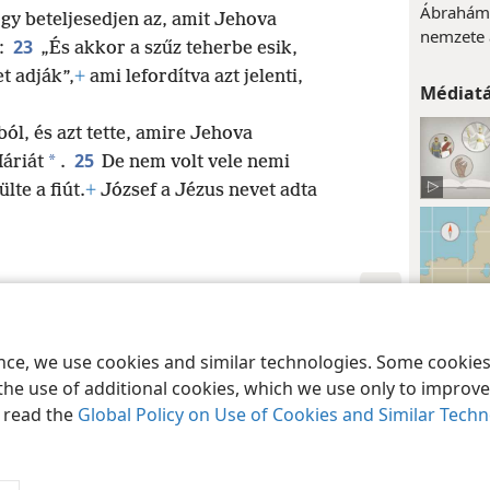
Ábrahámna
ogy beteljesedjen az, amit Jehova
nemzete 
23
t:
„És akkor a szűz teherbe esik,
t adják”,
+
ami lefordítva azt jelenti,
Médiat
ól, és azt tette, amire Jehova
25
*
Máriát
.
De nem volt vele nemi
lte a fiút.
+
József a Jézus nevet adta
nsylvania
Felhasználási feltételek
Bizalmas információra vonatkozó szabály
ence, we use cookies and similar technologies. Some cooki
the use of additional cookies, which we use only to improve 
Lábjegy
, read the
Global Policy on Use of Cookies and Similar Tech
*
Vagy: 