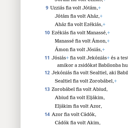
9
Uzziás fia volt Jótám,
+
Jótám fia volt Aház,
+
Aház fia volt Ezékiás,
+
10
Ezékiás fia volt Manassé,
+
Manassé fia volt Ámon,
+
Ámon fia volt Jósiás,
+
11
Jósiás
+
fia volt Jekóniás
+
és a tes
amikor a zsidókat Babilonba hu
12
Jekóniás fia volt Sealtiel, aki Bab
Sealtiel fia volt Zorobábel,
+
13
Zorobábel fia volt Abiud,
Abiud fia volt Eljákim,
Eljákim fia volt Azor,
14
Azor fia volt Cádók,
Cádók fia volt Akim,