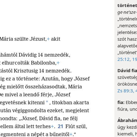
történe
ge·neʹsze
„történel
„nemzets
jelentése:
szót hasz
 Mária szülte Jézust,
+
akit
alapvető
„történet
ahámtól Dávidig 14 nemzedék,
25:12,
19
t elhurcolták Babilonba,
+
Dávid fia
tástól Krisztusig 14 nemzedék.
szövetség
ig ez a története: Azután, hogy József
örökösnek
g mielőtt összeházasodtak, Mária
Zs 89:3, 
e mivel a leendő férje, József
fia:
Ebben
*
megvetésnek kitenni
, titokban akarta
fiúra, un
tán végiggondolta ezeket, megjelent
ndta: „József, Dávid fia, ne félj
Ábrahám 
21
úgy kezdi
ellem által lett terhes
+
.
Fiút szül,
kiemeli, 
egmenteni a népét a bűneitől
+
.”