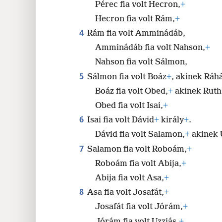
Pérec fia volt Hecron,
+
24
Hecron fia volt Rám,
+
4
Rám fia volt Amminádáb,
Amminádáb fia volt Nahson,
+
Nahson fia volt Sálmon,
5
Sálmon fia volt Boáz
+
, akinek Ráh
Boáz fia volt Obed,
+
akinek Ruth
Obed fia volt Isai,
+
6
Isai fia volt Dávid
+
király
+
.
Dávid fia volt Salamon,
+
akinek 
7
Salamon fia volt Roboám,
+
Roboám fia volt Abija,
+
Abija fia volt Asa,
+
8
Asa fia volt Josafát,
+
Josafát fia volt Jórám,
+
Jórám fia volt Uzziás,
+