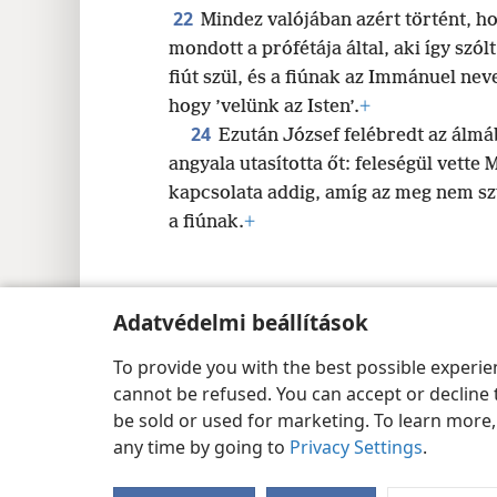
22
Mindez valójában azért történt, h
mondott a prófétája által, aki így szól
fiút szül, és a fiúnak az Immánuel neve
hogy ’velünk az Isten’.
+
24
Ezután József felébredt az álmáb
angyala utasította őt: feleségül vette 
kapcsolata addig, amíg az meg nem szü
a fiúnak.
+
Adatvédelmi beállítások
Copyright
© 2026 Watch Tower Bible and Tract Society of Pen
To provide you with the best possible experi
cannot be refused. You can accept or decline 
be sold or used for marketing. To learn more
any time by going to
Privacy Settings
.