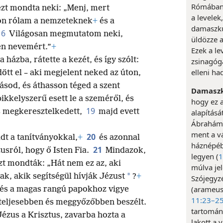
Rómában é
zt mondta neki: „Menj, mert
a levelek
on rólam a nemzeteknek
+
és a
damaszku
16
Világosan megmutatom neki,
üldözze a
én nevemért.”
+
Ezek a le
 házba, rátette a kezét, és így szólt:
zsinagóg
elleni ha
ött el – aki megjelent neked az úton,
tásod, és áthasson téged a szent
Damaszk
ikkelyszerű esett le a szeméről, és
hogy ez a
19
és megkeresztelkedett,
majd evett
alapításá
Ábrahám 
ment a v
20
t a tanítványokkal,
+
és azonnal
háznépébe
21
usról, hogy ő Isten Fia.
Mindazok,
legyen (
1
zt mondták: „Hát nem ez az, aki
múlva jel
*
k, akik segítségül hívják Jézust
?
+
Szójegyz
(arameuso
a és a magas rangú papokhoz vigye
11:23–2
teljesebben és meggyőzőbben beszélt.
tartomány
Jézus a Krisztus, zavarba hozta a
lakott a 