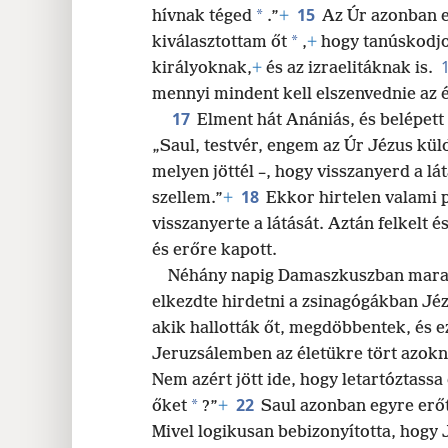
15
*
hívnak téged
.”
+
Az Úr azonban e
*
kiválasztottam őt
,
+
hogy tanúskodj
királyoknak,
+
és az izraelitáknak is.
mennyi mindent kell elszenvednie az 
17
Elment hát Anániás, és belépett a
„Saul, testvér, engem az Úr Jézus küld
melyen jöttél –, hogy visszanyerd a lá
18
szellem.”
+
Ekkor hirtelen valami p
visszanyerte a látását. Aztán felkelt 
és erőre kapott.
Néhány napig Damaszkuszban marad
elkezdte hirdetni a zsinagógákban Jéz
akik hallották őt, megdöbbentek, és e
Jeruzsálemben az életükre tört azokna
Nem azért jött ide, hogy letartóztass
22
*
őket
?”
+
Saul azonban egyre erő
Mivel logikusan bebizonyította, hogy 