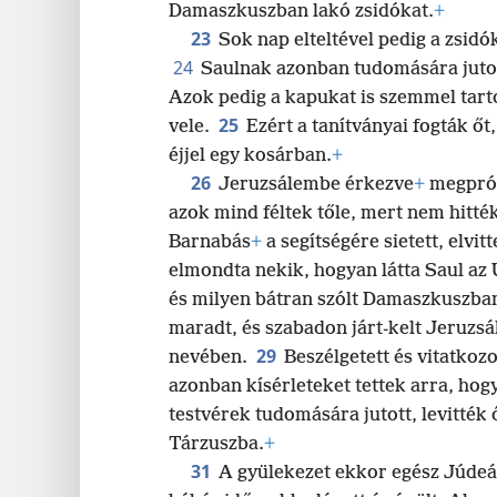
Damaszkuszban lakó zsidókat.
+
23
Sok nap elteltével pedig a zsidó
24
Saulnak azonban tudomására jutott
Azok pedig a kapukat is szemmel tart
25
vele.
Ezért a tanítványai fogták őt,
éjjel egy kosárban.
+
26
Jeruzsálembe érkezve
+
megprób
azok mind féltek tőle, mert nem hitték
Barnabás
+
a segítségére sietett, elvit
elmondta nekik, hogyan látta Saul az 
és milyen bátran szólt Damaszkuszba
maradt, és szabadon járt-kelt Jeruzs
29
nevében.
Beszélgetett és vitatkoz
azonban kísérleteket tettek arra, hog
testvérek tudomására jutott, levitték 
Tárzuszba.
+
31
A gyülekezet ekkor egész Júdeá