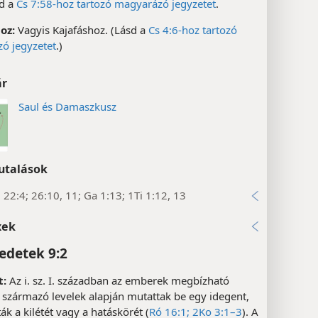
d a
Cs 7:58-hoz tartozó magyarázó jegyzetet
.
oz:
Vagyis Kajafáshoz. (Lásd a
Cs 4:6-hoz tartozó
ó jegyzetet
.)
ár
Saul és Damaszkusz
utalások
; 22:4; 26:10, 11; Ga 1:13; 1Ti 1:12, 13
xek
edetek 9:2
t:
Az i. sz. I. században az emberek megbízható
 származó levelek alapján mutattak be egy idegent,
ták a kilétét vagy a hatáskörét (
Ró 16:1;
2Ko 3:1–3
). A