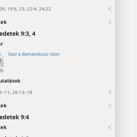
26; 19:9, 23; 22:4; 24:22
xek
edetek 9:3, 4
ár
Saul a damaszkuszi úton
utalások
:6–11; 26:13–18
xek
edetek 9:4
xek