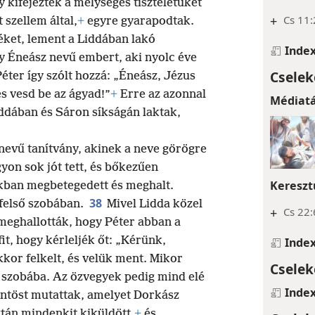
 kifejezték a mélységes tiszteletüket
+
Cs 11:
 szellem által,
+
egyre gyarapodtak.
éket, lement a Liddában lakó
Inde
gy Éneász nevű embert, aki nyolc éve
Cselek
éter így szólt hozzá: „Éneász, Jézus
és vesd be az ágyad!”
+
Erre az azonnal
Médiat
dában és Sáron síkságán laktak,
nevű tanítvány, akinek a neve görögre
yon sok jót tett, és bőkezűen
Kereszt
ban megbetegedett és meghalt.
38
 felső szobában.
Mivel Lidda közel
+
Cs 22
meghallották, hogy Péter abban a
it, hogy kérleljék őt: „Kérünk,
Inde
kkor felkelt, és velük ment. Mikor
Cselek
ő szobába. Az özvegyek pedig mind elé
Inde
köntöst mutattak, amelyet Dorkász
ztán mindenkit kiküldött,
+
és