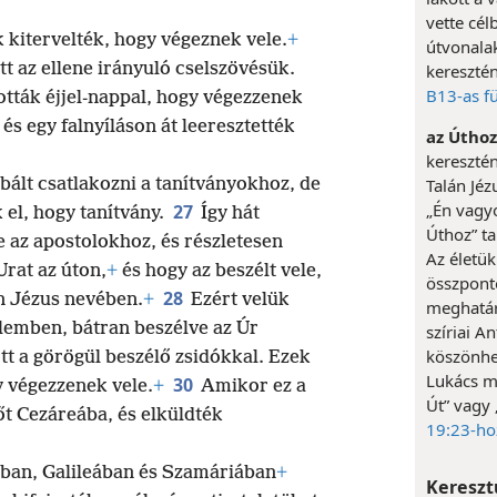
vette cél
k kitervelték, hogy végeznek vele.
+
útvonalak
 az ellene irányuló cselszövésük.
keresztén
B13-as fü
ották éjjel-nappal, hogy végezzenek
 és egy falnyíláson át leeresztették
az Úthoz
keresztén
ált csatlakozni a tanítványokhoz, de
Talán Jé
„Én vagyo
27
 el, hogy tanítvány.
Így hát
Úthoz” ta
te az apostolokhoz, és részletesen
Az életük
Urat az úton,
+
és hogy az beszélt vele,
összponto
28
n Jézus nevében.
+
Ezért velük
meghatáro
álemben, bátran beszélve az Úr
szíriai A
köszönhe
ott a görögül beszélő zsidókkal. Ezek
Lukács mé
30
y végezzenek vele.
+
Amikor ez a
Út” vagy 
őt Cezáreába, és elküldték
19:23-ho
ban, Galileában és Szamáriában
+
Kereszt