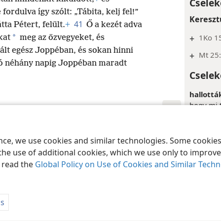
Cselek
fordulva így szólt: „Tábita, kelj fel!”
Kereszt
41
ta Pétert, felült.
+
Ő a kezét adva
+
1Ko 1
*
kat
meg az özvegyeket, és
vált egész Joppéban, és sokan hinni
+
Mt 25
jó néhány napig Joppéban maradt
Cselek
hallották
hogy mi t
képet a t
Mindkét 
nsylvania
Felhasználási feltételek
Bizalmas információra vonatkozó szabály
nyelvtan
ence, we use cookies and similar technologies. Some cooki
hogy vala
the use of additional cookies, which we use only to improve 
szavakat’
, read the
Global Policy on Use of Cookies and Similar Tech
jelenti, 
szerkezet
beszélőne
ás
hallottak
szavakat.