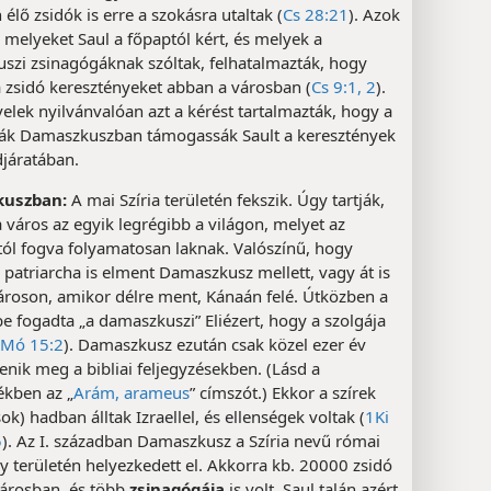
lő zsidók is erre a szokásra utaltak (
Cs 28:21
). Azok
, melyeket Saul a főpaptól kért, és melyek a
szi zsinagógáknak szóltak, felhatalmazták, hogy
 zsidó keresztényeket abban a városban (
Cs 9:1, 2
).
velek nyilvánvalóan azt a kérést tartalmazták, hogy a
ák Damaszkuszban támogassák Sault a keresztények
djáratában.
uszban:
A mai Szíria területén fekszik. Úgy tartják,
 város az egyik legrégibb a világon, melyet az
tól fogva folyamatosan laknak. Valószínű, hogy
patriarcha is elment Damaszkusz mellett, vagy át is
ároson, amikor délre ment, Kánaán felé. Útközben a
 fogadta „a damaszkuszi” Eliézert, hogy a szolgája
Mó 15:2
). Damaszkusz ezután csak közel ezer év
enik meg a bibliai feljegyzésekben. (Lásd a
ékben az „
Arám, arameus
” címszót.) Ekkor a szírek
k) hadban álltak Izraellel, és ellenségek voltak (
1Ki
5
). Az I. században Damaszkusz a Szíria nevű római
 területén helyezkedett el. Akkorra kb. 20000 zsidó
városban, és több
zsinagógája
is volt. Saul talán azért