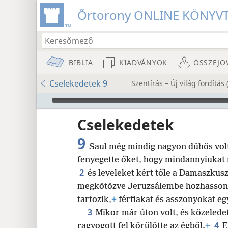
Őrtorony ONLINE KÖNYV
BIBLIA
KIADVÁNYOK
ÖSSZEJÖ
Cselekedetek 9
Szentírás – Új világ fordítá
Audio Player
Cselekedetek
9
Saul még mindig nagyon dühös volt 
fenyegette őket, hogy mindannyiukat 
2
és leveleket kért tőle a Damaszkus
megkötözve Jeruzsálembe hozhasson bá
8
tartozik,
+
férfiakat és asszonyokat eg
3
Mikor már úton volt, és közelede
16
4
ragyogott fel körülötte az égből.
+
E