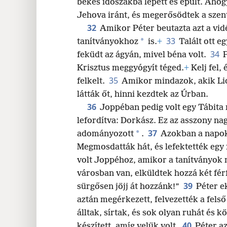
békés időszakba lépett és épült. Ahogy
Jehova iránt, és megerősödtek a szent
32
Amikor Péter beutazta azt a vid
33
*
tanítványokhoz
is.
+
Talált ott e
34
feküdt az ágyán, mivel béna volt.
P
Krisztus meggyógyít téged.
+
Kelj fel, 
35
felkelt.
Amikor mindazok, akik Lid
látták őt, hinni kezdtek az Úrban.
36
Joppéban pedig volt egy Tábita 
lefordítva: Dorkász. Ez az asszony nag
37
*
adományozott
.
Azokban a napok
Megmosdatták hát, és lefektették egy
volt Joppéhoz, amikor a tanítványok 
városban van, elküldtek hozzá két férf
39
sürgősen jöjj át hozzánk!”
Péter e
aztán megérkezett, felvezették a fels
álltak, sírtak, és sok olyan ruhát és 
40
készített, amíg velük volt.
Péter a