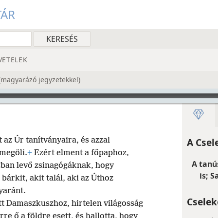
TÁR
VETELEK
s (magyarázó jegyzetekkel)
az Úr tanítványaira, és azzal
A Csel
megöli.
+
Ezért elment a főpaphoz,
A tanú
zban levő zsinagógáknak, hogy
is; S
rkit, akit talál, aki az Úthoz
yaránt.
Cselek
tt Damaszkuszhoz, hirtelen világosság
rre ő a földre esett, és hallotta, hogy