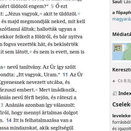
Saul:
Lás
5
 miért üldözöl engem?”
Ő ezt
a főpaph
lt: „Jézus vagyok,
+
akit te üldözöl.
+
magyaráz
a, és majd megmondják neked, mit kell
szótlanul álltak; hallották ugyan a
Médiat
ekkor felkelt a földről, és bár nyitva
n fogva vezették hát, és bekísérték
 sem látott,
+
és nem is evett, nem is
ás
+
nevű tanítvány. Az Úr így szólt
Kereszt
11
ondta: „Itt vagyok, Uram.”
Az Úr
+
Cs 8:3
 Egyenesnek nevezett utcába, és
árzuszi embert.
+
Mert imádkozik,
Inde
niás nevű férfi bejön, és ráteszi a
Cselek
13
Anániás azonban így válaszolt:
firól, hogy mennyi ártalmas dolgot
leveleke
14
n.
Itt is felhatalmazása van a
forrásból
és igazol
assa mindazokat, akik segítségül