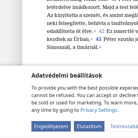
letérdelve imádkozott. Majd a test felé 
Az kinyitotta a szemét, és amint meglát
neki felsegítette, behívta a tanítványo
42
odaállította őt élve.
+
Ez ismertté 
43
kezdtek az Úrban.
+
Péter ezután 
Simonnál, a tímárnál.
+
Adatvédelmi beállítások
Copyright
© 2026 Watch Tower Bible and Tract Society of Pen
To provide you with the best possible experi
cannot be refused. You can accept or decline 
be sold or used for marketing. To learn more
any time by going to
Privacy Settings
.
Engedélyezem
Elutasítom
Testreszab