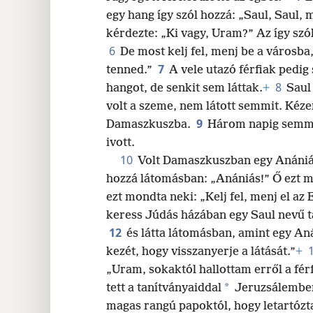
egy hang így szól hozzá: „Saul, Saul,
24
kérdezte: „Ki vagy, Uram?” Az így szó
6
De most kelj fel, menj be a városb
32
7
tenned.”
A vele utazó férfiak pedig 
8
hangot, de senkit sem láttak.
+
Saul 
40
volt a szeme, nem látott semmit. Kéze
9
Damaszkuszba.
Három napig semmit
ivott.
10
Volt Damaszkuszban egy Anáni
hozzá látomásban: „Anániás!” Ő ezt m
ezt mondta neki: „Kelj fel, menj el az
keress Júdás házában egy Saul nevű t
12
és látta látomásban, amint egy Aná
kezét, hogy visszanyerje a látását.”
+
„Uram, sokaktól hallottam erről a fér
*
tett a tanítványaiddal
Jeruzsálembe
magas rangú papoktól, hogy letartózt