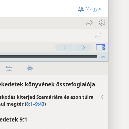
Magyar
00:00
ekedetek könyvének összefoglalója
skodás kiterjed Szamáriára és azon túlra
aul megtér (
8:1–9:43
)
edetek 9:1