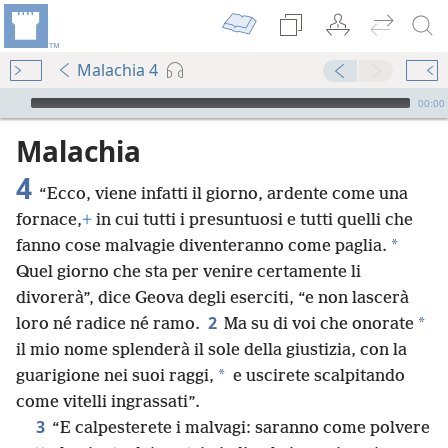
Malachia 4
Audio Player
00:00
Malachia
4
“Ecco, viene infatti il giorno, ardente come una
fornace,
+
in cui tutti i presuntuosi e tutti quelli che
*
fanno cose malvagie diventeranno come paglia.
Quel giorno che sta per venire certamente li
divorerà”, dice Geova degli eserciti, “e non lascerà
2
*
loro né radice né ramo.
Ma su di voi che onorate
il mio nome splenderà il sole della giustizia, con la
*
guarigione nei suoi raggi,
e uscirete scalpitando
come vitelli ingrassati”.
3
“E calpesterete i malvagi: saranno come polvere