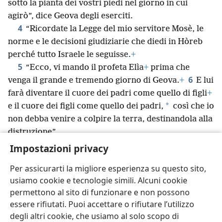
sotto la pianta dei vostri piedi nel giorno in cui
agirò”, dice Geova degli eserciti.
4
“Ricordate la Legge del mio servitore Mosè, le
norme e le decisioni giudiziarie che diedi in Hòreb
perché tutto Israele le seguisse.
+
5
“Ecco, vi mando il profeta Elìa
+
prima che
6
venga il grande e tremendo giorno di Geova.
+
E lui
farà diventare il cuore dei padri come quello di figli
+
*
e il cuore dei figli come quello dei padri,
così che io
non debba venire a colpire la terra, destinandola alla
distruzione”.
(Fine della traduzione delle Scritture Ebraico-
Impostazioni privacy
Aramaiche. Segue quella delle Scritture Greche
Cristiane.)
Per assicurarti la migliore esperienza su questo sito,
usiamo cookie e tecnologie simili. Alcuni cookie
permettono al sito di funzionare e non possono
essere rifiutati. Puoi accettare o rifiutare l’utilizzo
degli altri cookie, che usiamo al solo scopo di
Italiano
Condividi
Impostazioni