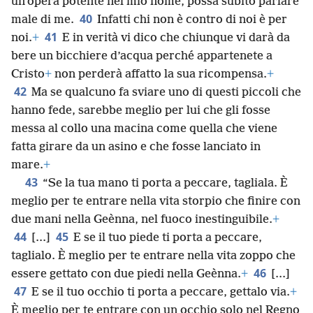
un’opera potente nel mio nome, possa subito parlare
40
male di me.
Infatti chi non è contro di noi è per
41
noi.
+
E in verità vi dico che chiunque vi darà da
bere un bicchiere d’acqua perché appartenete a
Cristo
+
non perderà affatto la sua ricompensa.
+
42
Ma se qualcuno fa sviare uno di questi piccoli che
hanno fede, sarebbe meglio per lui che gli fosse
messa al collo una macina come quella che viene
fatta girare da un asino e che fosse lanciato in
mare.
+
43
“Se la tua mano ti porta a peccare, tagliala. È
meglio per te entrare nella vita storpio che finire con
due mani nella Geènna, nel fuoco inestinguibile.
+
44
45
[.⁠.⁠.]
E se il tuo piede ti porta a peccare,
taglialo. È meglio per te entrare nella vita zoppo che
46
essere gettato con due piedi nella Geènna.
+
[.⁠.⁠.]
47
E se il tuo occhio ti porta a peccare, gettalo via.
+
È meglio per te entrare con un occhio solo nel Regno