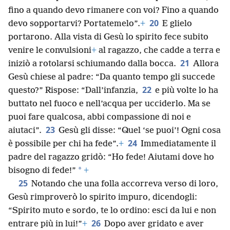
fino a quando devo rimanere con voi? Fino a quando
20
devo sopportarvi? Portatemelo”.
+
E glielo
portarono. Alla vista di Gesù lo spirito fece subito
venire le convulsioni
+
al ragazzo, che cadde a terra e
21
iniziò a rotolarsi schiumando dalla bocca.
Allora
Gesù chiese al padre: “Da quanto tempo gli succede
22
questo?” Rispose: “Dall’infanzia,
e più volte lo ha
buttato nel fuoco e nell’acqua per ucciderlo. Ma se
puoi fare qualcosa, abbi compassione di noi e
23
aiutaci”.
Gesù gli disse: “Quel ‘se puoi’! Ogni cosa
24
è possibile per chi ha fede”.
+
Immediatamente il
padre del ragazzo gridò: “Ho fede! Aiutami dove ho
*
bisogno di fede!”
+
25
Notando che una folla accorreva verso di loro,
Gesù rimproverò lo spirito impuro, dicendogli:
“Spirito muto e sordo, te lo ordino: esci da lui e non
26
entrare più in lui!”
+
Dopo aver gridato e aver