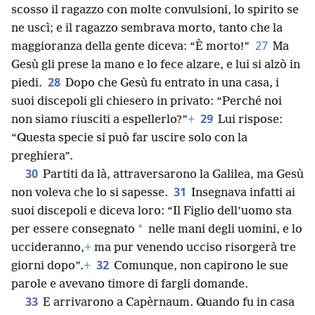
scosso il ragazzo con molte convulsioni, lo spirito se
ne uscì; e il ragazzo sembrava morto, tanto che la
27
maggioranza della gente diceva: “È morto!”
Ma
Gesù gli prese la mano e lo fece alzare, e lui si alzò in
28
piedi.
Dopo che Gesù fu entrato in una casa, i
suoi discepoli gli chiesero in privato: “Perché noi
29
non siamo riusciti a espellerlo?”
+
Lui rispose:
“Questa specie si può far uscire solo con la
preghiera”.
30
Partiti da là, attraversarono la Galilea, ma Gesù
31
non voleva che lo si sapesse.
Insegnava infatti ai
suoi discepoli e diceva loro: “Il Figlio dell’uomo sta
*
per essere consegnato
nelle mani degli uomini, e lo
uccideranno,
+
ma pur venendo ucciso risorgerà tre
32
giorni dopo”.
+
Comunque, non capirono le sue
parole e avevano timore di fargli domande.
33
E arrivarono a Capèrnaum. Quando fu in casa