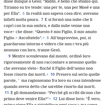
disse dunque a Gesù: “Rabbi, è bello che stiamo qui.
Tiriamo su tre tende: una per te, una per Mosè e una
6
per Elìa”.
In realtà non sapeva cosa dire; avevano
7
infatti molta paura.
E si formò una nube che li
coprì con la sua ombra, e dalla nube venne una
voce
+
che disse: “Questo è mio Figlio, il mio amato
8
Figlio.
+
Ascoltatelo”.
+
All’improvviso, poi, si
guardarono intorno e videro che non c’era più
nessuno con loro, tranne Gesù.
9
Mentre scendevano dal monte, ordinò loro
rigorosamente di non raccontare a nessuno quello
che avevano visto
+
finché il Figlio dell’uomo non
10
fosse risorto dai morti.
+
Presero sul serio quelle
*
parole,
ma ragionavano fra loro su cosa intendesse
quando aveva detto che sarebbe risorto dai morti.
11
E gli domandavano: “Perché gli scribi dicono che
12
prima deve venire Elìa?”
+
Lui disse loro: “È vero,