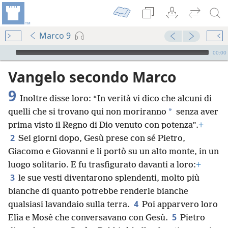
Marco 9
Audio Player
00:00
Vangelo secondo Marco
9
Inoltre disse loro: “In verità vi dico che alcuni di
*
quelli che si trovano qui non moriranno
senza aver
prima visto il Regno di Dio venuto con potenza”.
+
2
Sei giorni dopo, Gesù prese con sé Pietro,
Giacomo e Giovanni e li portò su un alto monte, in un
luogo solitario. E fu trasfigurato davanti a loro:
+
3
le sue vesti diventarono splendenti, molto più
bianche di quanto potrebbe renderle bianche
4
qualsiasi lavandaio sulla terra.
Poi apparvero loro
5
Elìa e Mosè che conversavano con Gesù.
Pietro