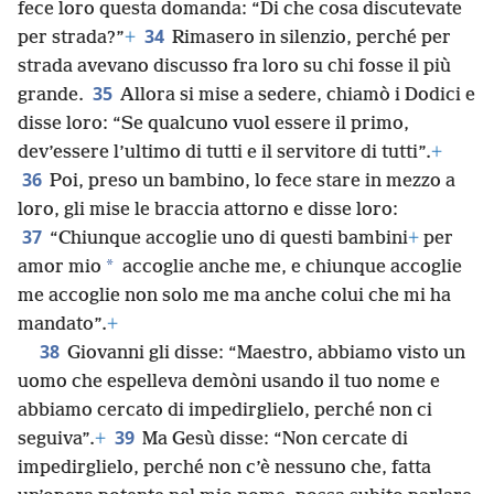
fece loro questa domanda: “Di che cosa discutevate
34
per strada?”
+
Rimasero in silenzio, perché per
strada avevano discusso fra loro su chi fosse il più
35
grande.
Allora si mise a sedere, chiamò i Dodici e
disse loro: “Se qualcuno vuol essere il primo,
dev’essere l’ultimo di tutti e il servitore di tutti”.
+
36
Poi, preso un bambino, lo fece stare in mezzo a
loro, gli mise le braccia attorno e disse loro:
37
“Chiunque accoglie uno di questi bambini
+
per
*
amor mio
accoglie anche me, e chiunque accoglie
me accoglie non solo me ma anche colui che mi ha
mandato”.
+
38
Giovanni gli disse: “Maestro, abbiamo visto un
uomo che espelleva demòni usando il tuo nome e
abbiamo cercato di impedirglielo, perché non ci
39
seguiva”.
+
Ma Gesù disse: “Non cercate di
impedirglielo, perché non c’è nessuno che, fatta