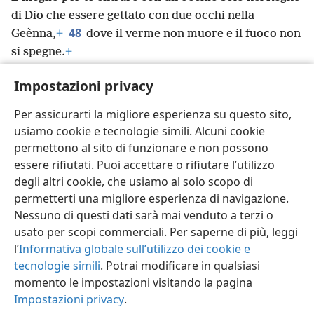
di Dio che essere gettato con due occhi nella
48
Geènna,
+
dove il verme non muore e il fuoco non
si spegne.
+
49
“Ognuno infatti dev’essere salato con il fuoco.
+
Impostazioni privacy
50
Il sale è buono ma, se perde il suo sapore, con
che cosa glielo ridarete?
+
Abbiate sale in voi stessi
+
Per assicurarti la migliore esperienza su questo sito,
e mantenete la pace gli uni con gli altri”.
+
usiamo cookie e tecnologie simili. Alcuni cookie
permettono al sito di funzionare e non possono
essere rifiutati. Puoi accettare o rifiutare l’utilizzo
degli altri cookie, che usiamo al solo scopo di
permetterti una migliore esperienza di navigazione.
Italiano
Condividi
Impostazioni
Nessuno di questi dati sarà mai venduto a terzi o
Copyright
© 2026 Watch Tower Bible and Tract Society of Pennsylvania
usato per scopi commerciali. Per saperne di più, leggi
Condizioni d’uso
Informativa sulla privacy
Impostazioni privacy
Accedi
JW.ORG
l’
Informativa globale sull’utilizzo dei cookie e
tecnologie simili
. Potrai modificare in qualsiasi
momento le impostazioni visitando la pagina
Impostazioni privacy
.