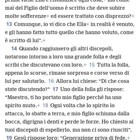
prima viene Elìa e ristabilisce ogni cosa;
+
ma come
mai del Figlio dell’uomo è scritto che deve subire
molte sofferenze
+
ed essere trattato con disprezzo?
+
13
Comunque, io vi dico che Elìa
+
in realtà è venuto,
e gli hanno fatto tutto quello che hanno voluto, come
è scritto di lui”.
+
14
Quando raggiunsero gli altri discepoli,
notarono intorno a loro una grande folla e degli
15
scribi che discutevano con loro.
+
Tutta la folla,
appena lo scorse, rimase sorpresa e corse verso di
16
lui per salutarlo.
Allora lui chiese: “Di che cosa
17
state discutendo?”
Uno della folla gli rispose:
“Maestro, ti ho portato mio figlio perché ha uno
18
spirito muto.
+
Ogni volta che lo spirito lo
attacca, lo sbatte a terra, e mio figlio schiuma dalla
bocca, digrigna i denti e perde le forze. Ho chiesto ai
tuoi discepoli di espellerlo, ma non ci sono riusciti”.
19
Gesù rispose loro: “Generazione priva di fede,
+