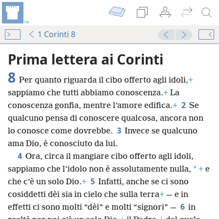
1 Corinti 8
Prima lettera ai Corinti
8
Per quanto riguarda il cibo offerto agli idoli,
+
sappiamo che tutti abbiamo conoscenza.
+
La
2
conoscenza gonfia, mentre l’amore edifica.
+
Se
qualcuno pensa di conoscere qualcosa, ancora non
3
lo conosce come dovrebbe.
Invece se qualcuno
ama Dio, è conosciuto da lui.
4
Ora, circa il mangiare cibo offerto agli idoli,
*
sappiamo che l’idolo non è assolutamente nulla,
+
e
5
che c’è un solo Dio.
+
Infatti, anche se ci sono
cosiddetti dèi sia in cielo che sulla terra
+
— e in
6
effetti ci sono molti “dèi” e molti “signori” —
in