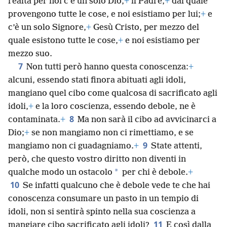
realtà per noi c’è un solo Dio,
+
il Padre,
+
dal quale
provengono tutte le cose, e noi esistiamo per lui;
+
e
c’è un solo Signore,
+
Gesù Cristo, per mezzo del
quale esistono tutte le cose,
+
e noi esistiamo per
mezzo suo.
7
Non tutti però hanno questa conoscenza:
+
alcuni, essendo stati finora abituati agli idoli,
mangiano quel cibo come qualcosa di sacrificato agli
idoli,
+
e la loro coscienza, essendo debole, ne è
8
contaminata.
+
Ma non sarà il cibo ad avvicinarci a
Dio;
+
se non mangiamo non ci rimettiamo, e se
9
mangiamo non ci guadagniamo.
+
State attenti,
però, che questo vostro diritto non diventi in
*
qualche modo un ostacolo
per chi è debole.
+
10
Se infatti qualcuno che è debole vede te che hai
conoscenza consumare un pasto in un tempio di
idoli, non si sentirà spinto nella sua coscienza a
11
mangiare cibo sacrificato agli idoli?
E così dalla