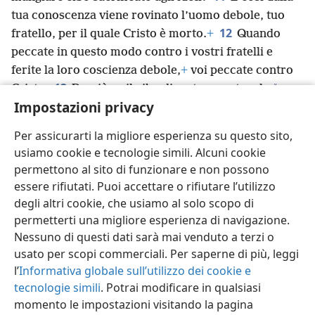
tua conoscenza viene rovinato l’uomo debole, tuo
12
fratello, per il quale Cristo è morto.
+
Quando
peccate in questo modo contro i vostri fratelli e
ferite la loro coscienza debole,
+
voi peccate contro
13
*
Cristo.
Perciò se il cibo diventa un ostacolo
per
Impostazioni privacy
mio fratello, non mangerò mai più carne, così da non
*
porre un ostacolo
davanti a mio fratello.
+
Per assicurarti la migliore esperienza su questo sito,
usiamo cookie e tecnologie simili. Alcuni cookie
permettono al sito di funzionare e non possono
essere rifiutati. Puoi accettare o rifiutare l’utilizzo
Italiano
Condividi
Impostazioni
degli altri cookie, che usiamo al solo scopo di
permetterti una migliore esperienza di navigazione.
Copyright
© 2026 Watch Tower Bible and Tract Society of Pennsylvania
Condizioni d’uso
Informativa sulla privacy
Impostazioni privacy
Nessuno di questi dati sarà mai venduto a terzi o
Accedi
JW.ORG
usato per scopi commerciali. Per saperne di più, leggi
l’
Informativa globale sull’utilizzo dei cookie e
tecnologie simili
. Potrai modificare in qualsiasi
momento le impostazioni visitando la pagina