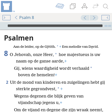
Psalm 8
Audio Player
00:00
Psalmen
*
Aan de leider, op de Gi̱ttith.
+
Een melodie van Da̱vid.
8
*
O Jehovah, onze Heer,
hoe majestueus is uw
naam op de ganse aarde,
+
*
Gij, wiens waardigheid wordt verhaald
boven de hemelen!
+
2
Uit de mond van kinderen en zuigelingen hebt gij
*
sterkte gegrondvest,
+
Wegens degenen die blijk geven van
vijandschap jegens u,
+
Om de vijand en degene die zijn wraak neemt,