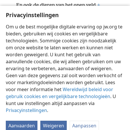
En ook de dieren van het open veld,
+
8
Privacyinstellingen
De vogels van de hemel en de vissen der zee,
+
Al wat langs de paden der zeeën trekt.
+
Om u de best mogelijke digitale ervaring op jw.org te
9
O Jehovah, onze Heer, hoe majestueus is uw
bieden, gebruiken wij cookies en vergelijkbare
naam op de ganse aarde!
+
technologieën. Sommige cookies zijn noodzakelijk
om onze website te laten werken en kunnen niet
worden geweigerd. U kunt het gebruik van
aanvullende cookies, die wij alleen gebruiken om uw
ervaring te verbeteren, aanvaarden of weigeren.
Nederlands
Delen
Instellingen
Geen van deze gegevens zal ooit worden verkocht of
Copyright
© 2026 Watch Tower Bible and Tract Society of Pennsylvania
voor marketingdoeleinden worden gebruikt. Lees
Gebruiksvoorwaarden
Privacybeleid
Privacyinstellingen
Inloggen
JW.ORG
voor meer informatie het
Wereldwijd beleid voor
gebruik cookies en vergelijkbare technologieën
. U
kunt uw instellingen altijd aanpassen via
Privacyinstellingen
.
Aanvaarden
Weigeren
Aanpassen