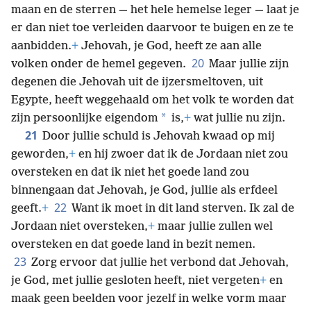
maan en de sterren — het hele hemelse leger — laat je
er dan niet toe verleiden daarvoor te buigen en ze te
aanbidden.
+
Jehovah, je God, heeft ze aan alle
20
volken onder de hemel gegeven.
Maar jullie zijn
degenen die Jehovah uit de ijzersmeltoven, uit
Egypte, heeft weggehaald om het volk te worden dat
*
zijn persoonlijke eigendom
is,
+
wat jullie nu zijn.
21
Door jullie schuld is Jehovah kwaad op mij
geworden,
+
en hij zwoer dat ik de Jordaan niet zou
oversteken en dat ik niet het goede land zou
binnengaan dat Jehovah, je God, jullie als erfdeel
22
geeft.
+
Want ik moet in dit land sterven. Ik zal de
Jordaan niet oversteken,
+
maar jullie zullen wel
oversteken en dat goede land in bezit nemen.
23
Zorg ervoor dat jullie het verbond dat Jehovah,
je God, met jullie gesloten heeft, niet vergeten
+
en
maak geen beelden voor jezelf in welke vorm maar