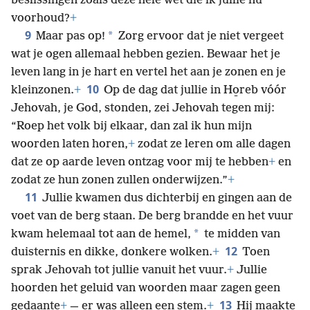
beslissingen zoals deze hele wet die ik jullie nu
voorhoud?
+
9
*
Maar pas op!
Zorg ervoor dat je niet vergeet
wat je ogen allemaal hebben gezien. Bewaar het je
leven lang in je hart en vertel het aan je zonen en je
10
kleinzonen.
+
Op de dag dat jullie in Ho̱reb vóór
Jehovah, je God, stonden, zei Jehovah tegen mij:
“Roep het volk bij elkaar, dan zal ik hun mijn
woorden laten horen,
+
zodat ze leren om alle dagen
dat ze op aarde leven ontzag voor mij te hebben
+
en
zodat ze hun zonen zullen onderwijzen.”
+
11
Jullie kwamen dus dichterbij en gingen aan de
voet van de berg staan. De berg brandde en het vuur
*
kwam helemaal tot aan de hemel,
te midden van
12
duisternis en dikke, donkere wolken.
+
Toen
sprak Jehovah tot jullie vanuit het vuur.
+
Jullie
hoorden het geluid van woorden maar zagen geen
13
gedaante
+
— er was alleen een stem.
+
Hij maakte