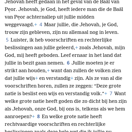
Jehovah heeft gedaan in het geval van de Baäl van
Pe̱or. Jehovah, je God, heeft iedere man die de Baäl
van Pe̱or achternaliep uit jullie midden
4
weggevaagd.
+
Maar jullie, die Jehovah, je God,
trouw zijn gebleven, zijn nu allemaal nog in leven.
5
Luister, ik heb voorschriften en rechterlijke
beslissingen aan jullie geleerd,
+
zoals Jehovah, mijn
God, mij heeft geboden. Leef ernaar in het land dat
6
jullie in bezit gaan nemen.
Jullie moeten je er
strikt aan houden,
+
want dan zullen de volken zien
dat jullie wijs
+
en verstandig
+
zijn. Als ze van al die
voorschriften horen, zullen ze zeggen: “Deze grote
7
natie is beslist een wijs en verstandig volk.”
+
Want
welke grote natie heeft goden die zo dicht bij hen zijn
als Jehovah, onze God, bij ons is, telkens als we hem
8
aanroepen?
+
En welke grote natie heeft
rechtvaardige voorschriften en rechterlijke