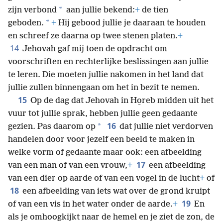
*
zijn verbond
aan jullie bekend:
+
de tien
*
geboden.
+
Hij gebood jullie je daaraan te houden
en schreef ze daarna op twee stenen platen.
+
14
Jehovah gaf mij toen de opdracht om
voorschriften en rechterlijke beslissingen aan jullie
te leren. Die moeten jullie nakomen in het land dat
jullie zullen binnengaan om het in bezit te nemen.
15
Op de dag dat Jehovah in Ho̱reb midden uit het
vuur tot jullie sprak, hebben jullie geen gedaante
16
*
gezien. Pas daarom op
dat jullie niet verdorven
handelen door voor jezelf een beeld te maken in
welke vorm of gedaante maar ook: een afbeelding
17
van een man of van een vrouw,
+
een afbeelding
van een dier op aarde of van een vogel in de lucht
+
of
18
een afbeelding van iets wat over de grond kruipt
19
of van een vis in het water onder de aarde.
+
En
als je omhoogkijkt naar de hemel en je ziet de zon, de