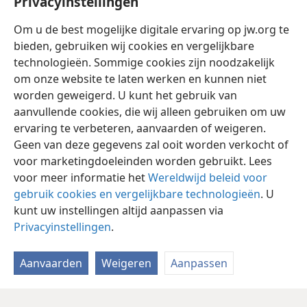
Privacyinstellingen
49
berg Sion, oftewel de He̱rmon,
+
en de hele Ara̱ba
in de streek ten oosten van de Jordaan, en tot aan de
Om u de best mogelijke digitale ervaring op jw.org te
*
Zee van de Ara̱ba,
aan de voet van de hellingen van
bieden, gebruiken wij cookies en vergelijkbare
de Pi̱sga.
+
technologieën. Sommige cookies zijn noodzakelijk
om onze website te laten werken en kunnen niet
worden geweigerd. U kunt het gebruik van
aanvullende cookies, die wij alleen gebruiken om uw
ervaring te verbeteren, aanvaarden of weigeren.
Nederlands
Delen
Instellingen
Geen van deze gegevens zal ooit worden verkocht of
Copyright
© 2026 Watch Tower Bible and Tract Society of Pennsylvania
voor marketingdoeleinden worden gebruikt. Lees
Gebruiksvoorwaarden
Privacybeleid
Privacyinstellingen
Inloggen
JW.ORG
voor meer informatie het
Wereldwijd beleid voor
gebruik cookies en vergelijkbare technologieën
. U
kunt uw instellingen altijd aanpassen via
Privacyinstellingen
.
Aanvaarden
Weigeren
Aanpassen