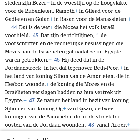
steden zijn Be̱zer
+
in de woestijn op de hoogvlakte
voor de Rubenieten, Ra̱moth
+
in Gilead voor de
Gadieten en Gola̱n
+
in Ba̱san voor de Manassieten.
+
44
Dat is de wet
+
die Mozes het volk Israël
45
*
voorhield.
Dat zijn de richtlijnen,
de
voorschriften en de rechterlijke beslissingen die
Mozes aan de Israëlieten gaf nadat ze uit Egypte
46
waren getrokken.
+
Hij deed dat in de
Jordaanstreek, in het dal tegenover Beth-Pe̱or,
+
in
het land van koning Si̱hon van de Amorieten, die in
He̱sbon woonde,
+
de koning die Mozes en de
Israëlieten verslagen hadden na hun vertrek uit
47
Egypte.
+
Ze namen het land in bezit van koning
Si̱hon en van koning Og
+
van Ba̱san, de twee
koningen van de Amorieten die in de streek ten
48
oosten van de Jordaan woonden,
vanaf A̱roër,
+
*
dat aan de rand van het A̱rnondal
ligt, tot aan de