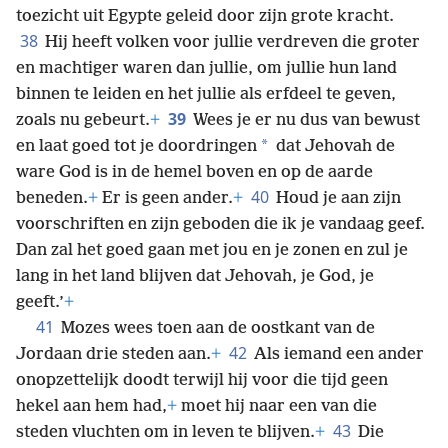
toezicht uit Egypte geleid door zijn grote kracht.
38
Hij heeft volken voor jullie verdreven die groter
en machtiger waren dan jullie, om jullie hun land
binnen te leiden en het jullie als erfdeel te geven,
39
zoals nu gebeurt.
+
Wees je er nu dus van bewust
*
en laat goed tot je doordringen
dat Jehovah de
ware God is in de hemel boven en op de aarde
40
beneden.
+
Er is geen ander.
+
Houd je aan zijn
voorschriften en zijn geboden die ik je vandaag geef.
Dan zal het goed gaan met jou en je zonen en zul je
lang in het land blijven dat Jehovah, je God, je
geeft.’
+
41
Mozes wees toen aan de oostkant van de
42
Jordaan drie steden aan.
+
Als iemand een ander
onopzettelijk doodt terwijl hij voor die tijd geen
hekel aan hem had,
+
moet hij naar een van die
43
steden vluchten om in leven te blijven.
+
Die