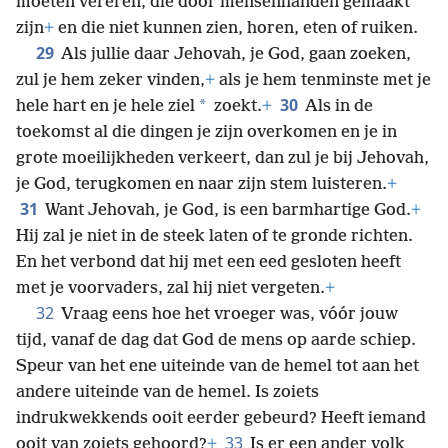
moeten vereren, die door mensenhanden gemaakt
zijn
+
en die niet kunnen zien, horen, eten of ruiken.
29
Als jullie daar Jehovah, je God, gaan zoeken,
zul je hem zeker vinden,
+
als je hem tenminste met je
30
*
hele hart en je hele ziel
zoekt.
+
Als in de
toekomst al die dingen je zijn overkomen en je in
grote moeilijkheden verkeert, dan zul je bij Jehovah,
je God, terugkomen en naar zijn stem luisteren.
+
31
Want Jehovah, je God, is een barmhartige God.
+
Hij zal je niet in de steek laten of te gronde richten.
En het verbond dat hij met een eed gesloten heeft
met je voorvaders, zal hij niet vergeten.
+
32
Vraag eens hoe het vroeger was, vóór jouw
tijd, vanaf de dag dat God de mens op aarde schiep.
Speur van het ene uiteinde van de hemel tot aan het
andere uiteinde van de hemel. Is zoiets
indrukwekkends ooit eerder gebeurd? Heeft iemand
33
ooit van zoiets gehoord?
+
Is er een ander volk