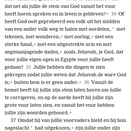
dat net als jullie de stem van God vanuit het vuur
34
heeft horen spreken en in leven is gebleven?
+
Of
heeft God ooit geprobeerd een volk uit het midden
*
van een ander volk weg te halen met oordelen,
met
tekenen, met wonderen,
+
met oorlog,
+
met een
sterke hand,
+
met een uitgestrekte arm en met
angstaanjagende daden,
+
zoals Jehovah, je God, dat
voor jullie eigen ogen in Egypte voor jullie heeft
35
gedaan?
Jullie hebben die dingen te zien
gekregen zodat jullie weten dat Jehovah de ware God
36
is;
+
buiten hem is er geen ander.
+
Vanuit de
hemel heeft hij jullie zijn stem laten horen om jullie
te corrigeren, en op de aarde heeft hij jullie zijn
grote vuur laten zien, en vanuit het vuur hebben
jullie zijn woorden gehoord.
+
37
Omdat hij van jullie voorvaders hield en hij hun
*
nageslacht
had uitgekozen,
+
zijn jullie onder zijn