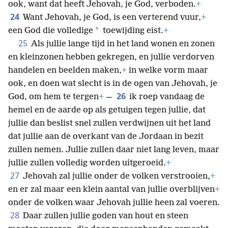
ook, want dat heeft Jehovah, je God, verboden.
+
24
Want Jehovah, je God, is een verterend vuur,
+
*
een God die volledige
toewijding eist.
+
25
Als jullie lange tijd in het land wonen en zonen
en kleinzonen hebben gekregen, en jullie verdorven
handelen en beelden maken,
+
in welke vorm maar
ook, en doen wat slecht is in de ogen van Jehovah, je
26
God, om hem te tergen
+
—
ik roep vandaag de
hemel en de aarde op als getuigen tegen jullie, dat
jullie dan beslist snel zullen verdwijnen uit het land
dat jullie aan de overkant van de Jordaan in bezit
zullen nemen. Jullie zullen daar niet lang leven, maar
jullie zullen volledig worden uitgeroeid.
+
27
Jehovah zal jullie onder de volken verstrooien,
+
en er zal maar een klein aantal van jullie overblijven
+
onder de volken waar Jehovah jullie heen zal voeren.
28
Daar zullen jullie goden van hout en steen