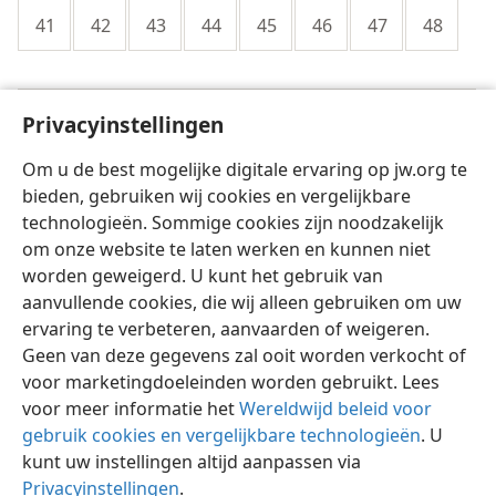
41
42
43
44
45
46
47
48
Inleiding tot Ezechiël
Privacyinstellingen
Om u de best mogelijke digitale ervaring op jw.org te
Inhoud
bieden, gebruiken wij cookies en vergelijkbare
technologieën. Sommige cookies zijn noodzakelijk
om onze website te laten werken en kunnen niet
worden geweigerd. U kunt het gebruik van
aanvullende cookies, die wij alleen gebruiken om uw
Nederlands
Delen
Instellingen
ervaring te verbeteren, aanvaarden of weigeren.
Copyright
© 2026 Watch Tower Bible and Tract Society of Pennsylvania
Geen van deze gegevens zal ooit worden verkocht of
Gebruiksvoorwaarden
Privacybeleid
Privacyinstellingen
voor marketingdoeleinden worden gebruikt. Lees
Inloggen
JW.ORG
voor meer informatie het
Wereldwijd beleid voor
gebruik cookies en vergelijkbare technologieën
. U
kunt uw instellingen altijd aanpassen via
Privacyinstellingen
.