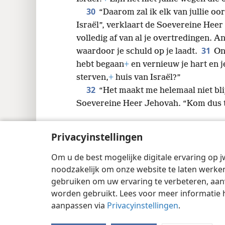
30
“Daarom zal ik elk van jullie oo
Israël”, verklaart de Soevereine Heer 
volledig af van al je overtredingen. 
31
waardoor je schuld op je laadt.
On
hebt begaan
+
en vernieuw je hart en j
sterven,
+
huis van Israël?”
32
“Het maakt me helemaal niet blij
Soevereine Heer Jehovah. “Kom dus ter
Privacyinstellingen
Om u de best mogelijke digitale ervaring op j
Copyright
© 2026 Watch Tower Bible and 
noodzakelijk om onze website te laten werken
gebruiken om uw ervaring te verbeteren, aan
worden gebruikt. Lees voor meer informatie 
aanpassen via
Privacyinstellingen
.