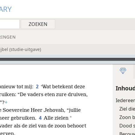
ARY
RINGEN
bel (studie-uitgave)
2
nieuw tot mij:
‘Wat betekent deze
Inhoud
ebruiken: “De vaders eten zure druiven,
Iederee
”?
+
Ziel di
 de Soevereine Heer Jehovah, “jullie
Zoon b
4
*
 meer gebruiken.
Alle zielen
Dood s
vader als de ziel van de zoon behoort
Berouw
terven.