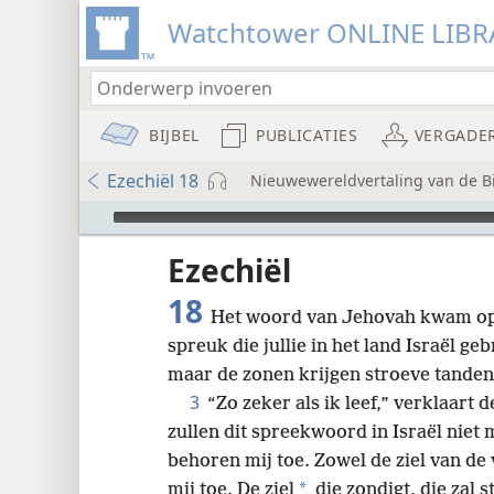
Watchtower ONLINE LIBR
BIJBEL
PUBLICATIES
VERGADE
Ezechiël 18
Nieuwewereldvertaling van de Bij
Audio Player
udie-
Ezechiël
18
Het woord van Jehovah kwam op
spreuk die jullie in het land Israël g
maar de zonen krijgen stroeve tanden
3
“Zo zeker als ik leef,” verklaart
8
zullen dit spreekwoord in Israël niet
behoren mij toe. Zowel de ziel van de 
16
*
mij toe. De ziel
die zondigt, die zal s