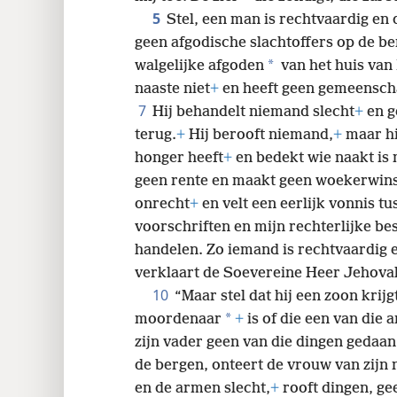
5
Stel, een man is rechtvaardig en d
24
geen afgodische slachtoffers op de b
*
walgelijke afgoden
van het huis van 
32
naaste niet
+
en heeft geen gemeenscha
7
Hij behandelt niemand slecht
+
en g
terug.
+
Hij berooft niemand,
+
maar hij
honger heeft
+
en bedekt wie naakt is 
geen rente en maakt geen woekerwins
onrecht
+
en velt een eerlijk vonnis tu
voorschriften en mijn rechterlijke be
handelen. Zo iemand is rechtvaardig en 
verklaart de Soevereine Heer Jehova
10
“Maar stel dat hij een zoon krijg
*
moordenaar
+
is of die een van die
zijn vader geen van die dingen gedaan)
de bergen, onteert de vrouw van zijn 
en de armen slecht,
+
rooft dingen, gee