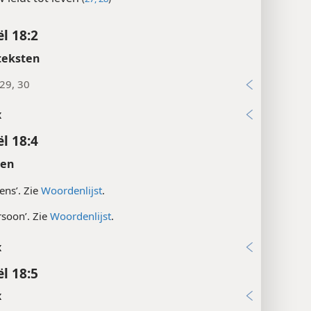
ël 18:2
teksten
:29, 30
x
ël 18:4
ten
vens’. Zie
Woordenlijst
.
rsoon’. Zie
Woordenlijst
.
x
ël 18:5
x