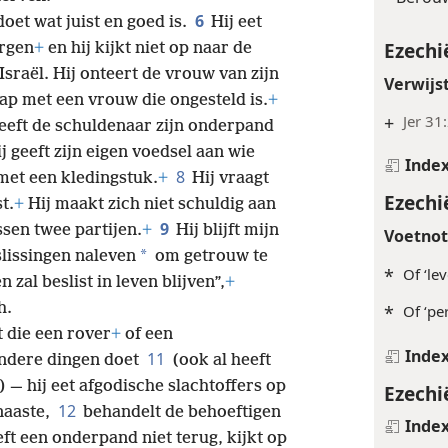
6
oet wat juist en goed is.
Hij eet
Ezechi
ergen
+
en hij kijkt niet op naar de
Israël. Hij onteert de vrouw van zijn
Verwijs
p met een vrouw die ongesteld is.
+
+
Jer 31
eeft de schuldenaar zijn onderpand
 geeft zijn eigen voedsel aan wie
Inde
8
met een kledingstuk.
+
Hij vraagt
Ezechi
t.
+
Hij maakt zich niet schuldig aan
9
ssen twee partijen.
+
Hij blijft mijn
Voetno
*
slissingen naleven
om getrouw te
*
Of ‘le
zal beslist in leven blijven”,
+
h.
*
Of ‘pe
t die een rover
+
of een
Inde
11
 andere dingen doet
(ook al heeft
 — hij eet afgodische slachtoffers op
Ezechi
12
naaste,
behandelt de behoeftigen
Inde
ft een onderpand niet terug, kijkt op