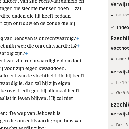
h afkeert van zijn rechtvaardigheid en
Verwijs
dingen die slechte mensen doen — zal
+
Le 18:
ardige daden die hij heeft gedaan
r zijn ontrouw en de zonde die hij
Inde
Ezechi
eg van Jehovah is onrechtvaardig.’
+
s het mijn weg die onrechtvaardig is?
+
Voetno
aardig zijn?
+
*
Lett.: 
ert van zijn rechtvaardigheid en doet
 hij voor zijn eigen kwaaddoen.
Verwijs
 afkeert van de slechtheid die hij heeft
+
Le 19
aardig is, dan zal hij zijn eigen
lke overtredingen hij allemaal heeft
+
Ge 9:6
slist in leven blijven. Hij zal niet
Ezechi
Verwijs
gen: ‘De weg van Jehovah is
gen die onrechtvaardig zijn, huis van
+
De 15:
 onrechtvaardig zijn?”