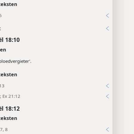
teksten
5
x
ël 18:10
ten
‘bloedvergieter’.
teksten
:13
; Ex 21:12
ël 18:12
teksten
7, 8