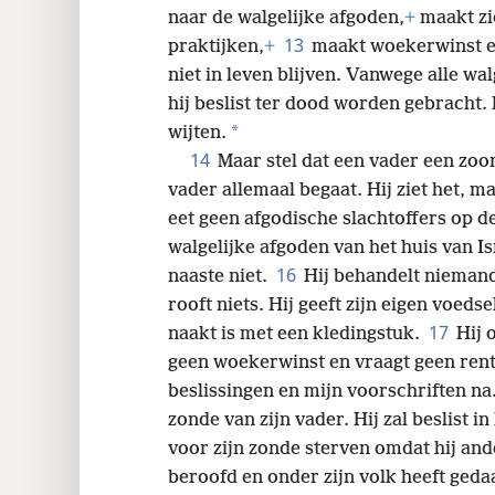
naar de walgelijke afgoden,
+
maakt zi
13
praktijken,
+
maakt woekerwinst e
niet in leven blijven. Vanwege alle wal
hij beslist ter dood worden gebracht. H
*
wijten.
14
Maar stel dat een vader een zoon
vader allemaal begaat. Hij ziet het, ma
eet geen afgodische slachtoffers op de
walgelijke afgoden van het huis van Is
16
naaste niet.
Hij behandelt nieman
rooft niets. Hij geeft zijn eigen voed
17
naakt is met een kledingstuk.
Hij 
geen woekerwinst en vraagt geen rente.
beslissingen en mijn voorschriften na
zonde van zijn vader. Hij zal beslist in
voor zijn zonde sterven omdat hij ande
beroofd en onder zijn volk heeft gedaa