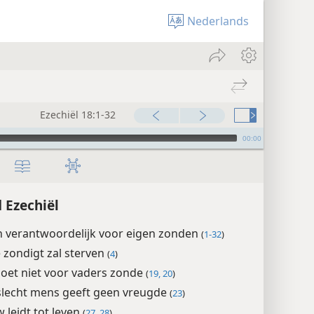
Nederlands
Ezechiël 18:1-32
00:00
 Ezechiël
n verantwoordelijk voor eigen zonden
(
1-32
)
e zondigt zal sterven
(
4
)
oet niet voor vaders zonde
(
19, 20
)
lecht mens geeft geen vreugde
(
23
)
 leidt tot leven
(
27, 28
)