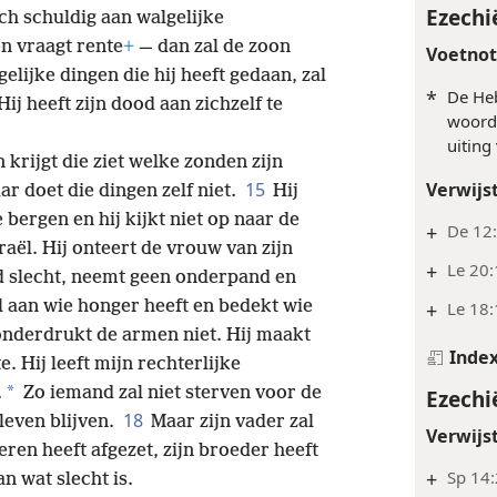
Ezechi
ch schuldig aan walgelijke
n vraagt rente
+
— dan zal de zoon
Voetno
gelijke dingen die hij heeft gedaan, zal
*
De He
ij heeft zijn dood aan zichzelf te
woord 
uiting
 krijgt die ziet welke zonden zijn
15
Verwijs
ar doet die dingen zelf niet.
Hij
 bergen en hij kijkt niet op naar de
+
De 12:
raël. Hij onteert de vrouw van zijn
+
Le 20
d slecht, neemt geen onderpand en
sel aan wie honger heeft en bedekt wie
+
Le 18:
onderdrukt de armen niet. Hij maakt
Inde
 Hij leeft mijn rechterlijke
*
.
Zo iemand zal niet sterven voor de
Ezechi
18
 leven blijven.
Maar zijn vader zal
Verwijs
ren heeft afgezet, zijn broeder heeft
+
Sp 14
n wat slecht is.