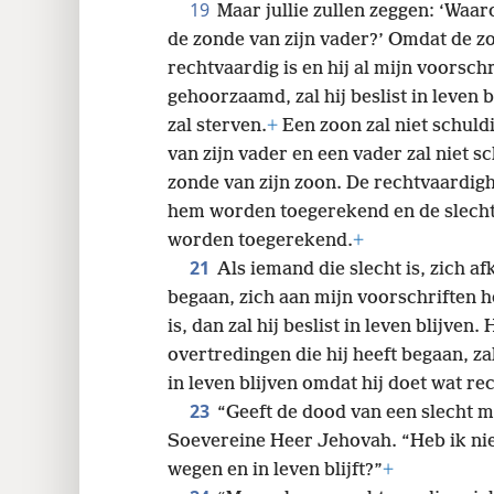
19
Maar jullie zullen zeggen: ‘Waa
de zonde van zijn vader?’ Omdat de zo
rechtvaardig is en hij al mijn voorsch
gehoorzaamd, zal hij beslist in leven b
zal sterven.
+
Een zoon zal niet schul
van zijn vader en een vader zal niet 
zonde van zijn zoon. De rechtvaardigh
hem worden toegerekend en de slechth
worden toegerekend.
+
21
Als iemand die slecht is, zich af
begaan, zich aan mijn voorschriften h
is, dan zal hij beslist in leven blijven. 
overtredingen die hij heeft begaan, 
in leven blijven omdat hij doet wat rec
23
“Geeft de dood van een slecht m
Soevereine Heer Jehovah. “Heb ik niet 
wegen en in leven blijft?”
+