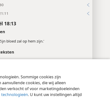
:30
21:11
ël 18:13
ten
‘Zijn bloed zal op hem zijn.’
teksten
12
ël 18:17
chnologieën. Sommige cookies zijn
cyinstellingen
Inloggen
JW.ORG
ten
aanvullende cookies, die wij alleen
rden verkocht of voor marketingdoeleinden
‘wandelt in’.
e technologieën
. U kunt uw instellingen altijd
ël 18:19
teksten