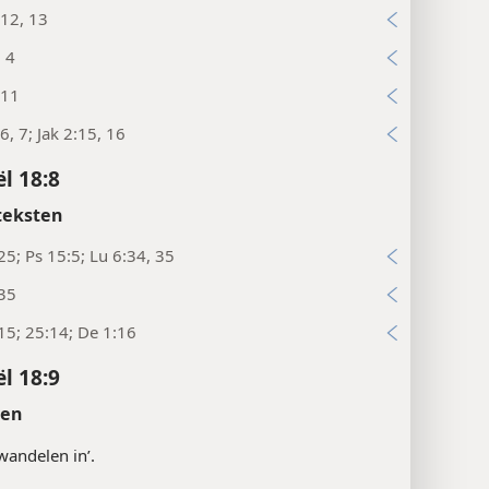
12, 13
, 4
:11
6, 7; Jak 2:15, 16
ël 18:8
teksten
25; Ps 15:5; Lu 6:34, 35
:35
15; 25:14; De 1:16
ël 18:9
ten
‘wandelen in’.