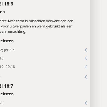
ël 18:6
ten
breeuwse term is misschien verwant aan een
voor uitwerpselen en werd gebruikt als een
 van minachting.
teksten
2; Jer 3:6
:10
19; 20:18
x
ël 18:7
teksten
:21