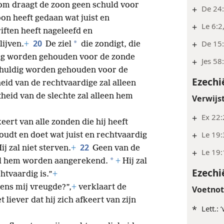
rom draagt de zoon geen schuld voor
+
De 24:
on heeft gedaan wat juist en
+
Le 6:2
riften heeft nageleefd en
20
+
De 15
*
lijven.
+
De ziel
die zondigt, die
dig worden gehouden voor de zonde
+
Jes 58:
schuldig worden gehouden voor de
Ezechi
eid van de rechtvaardige zal alleen
eid van de slechte zal alleen hem
Verwijs
+
Ex 22:
keert van alle zonden die hij heeft
+
Le 19
oudt en doet wat juist en rechtvaardig
22
Hij zal niet sterven.
+
Geen van de
+
Le 19:
*
zal hem worden aangerekend.
+
Hij zal
Ezechi
htvaardig is.”
+
ens mij vreugde?”,
+
verklaart de
Voetno
liever dat hij zich afkeert van zijn
*
Lett.: 