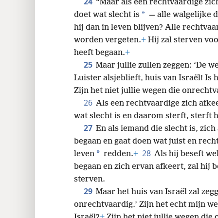
24
“Maar als een rechtvaardige zic
*
doet wat slecht is
— alle walgelijke 
hij dan in leven blijven? Alle rechtva
worden vergeten.
+
Hij zal sterven voo
heeft begaan.
+
25
Maar jullie zullen zeggen: ‘De w
Luister alsjeblieft, huis van Israël! I
Zijn het niet jullie wegen die onrechtv
26
Als een rechtvaardige zich afke
wat slecht is en daarom sterft, sterft
27
En als iemand die slecht is, zich
begaan en gaat doen wat juist en rechtv
28
*
leven
redden.
+
Als hij beseft we
begaan en zich ervan afkeert, zal hij be
sterven.
29
Maar het huis van Israël zal zeg
onrechtvaardig.’ Zijn het echt mijn we
Israël?
+
Zijn het niet jullie wegen die