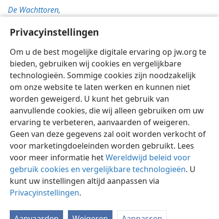
De Wachttoren,
15/8/1989, blz. 10
Privacyinstellingen
1/8/1989, blz. 10-11
Om u de best mogelijke digitale ervaring op jw.org te
bieden, gebruiken wij cookies en vergelijkbare
technologieën. Sommige cookies zijn noodzakelijk
om onze website te laten werken en kunnen niet
worden geweigerd. U kunt het gebruik van
Nederlands
Instellingen
aanvullende cookies, die wij alleen gebruiken om uw
ervaring te verbeteren, aanvaarden of weigeren.
Copyright
© 2026 Watch Tower Bible and Tract Society of Pennsylvania
Gebruiksvoorwaarden
Privacybeleid
Privacyinstellingen
Geen van deze gegevens zal ooit worden verkocht of
Inloggen
JW.ORG
voor marketingdoeleinden worden gebruikt. Lees
voor meer informatie het
Wereldwijd beleid voor
gebruik cookies en vergelijkbare technologieën
. U
kunt uw instellingen altijd aanpassen via
Privacyinstellingen
.
Aanvaarden
Weigeren
Aanpassen