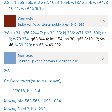
2:8
it-1 565-566;
it-2 292,
1053-1054;
w18.12 3-4;
w89 1/8
10-11;
w89 15/8 10
Genesis
Index van Wachttoren-publikaties 1946-1985
2:8
su 31;
g76 22/4 7;
po 32,
35;
kj 336;
w71 623,
690;
nc
9;
w70 234;
g68 8/4 4;
im 154;
ns 30;
g63 8/10 12;
yw
46;
w59 220;
nh 63;
w49 292
Genesis
Studiehulp voor Jehovah’s Getuigen 2019
2:8
De Wachttoren
(studie-uitgave)
,
12/2018, blz. 3-4
Inzicht,
blz. 565-566,
1053-1054
Inzicht,
Deel 2
,
blz. 292