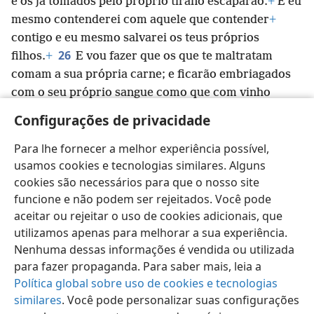
e os já tomados pelo próprio tirano escaparão.
+
E eu
mesmo contenderei com aquele que contender
+
contigo e eu mesmo salvarei os teus próprios
26
filhos.
+
E vou fazer que os que te maltratam
comam a sua própria carne; e ficarão embriagados
com o seu
próprio sangue como que com vinho
doce. E toda a carne terá de saber que eu, Jeová,
+
Configurações de privacidade
sou teu Salvador
+
e teu Resgatador,
+
o Potentado de
Jacó.”
+
Para lhe fornecer a melhor experiência possível,
usamos cookies e tecnologias similares. Alguns
cookies são necessários para que o nosso site
funcione e não podem ser rejeitados. Você pode
aceitar ou rejeitar o uso de cookies adicionais, que
Português (Brasil)
Compartilhar
Preferências
utilizamos apenas para melhorar a sua experiência.
Copyright
© 2026 Watch Tower Bible and Tract Society of Pennsylvania
Nenhuma dessas informações é vendida ou utilizada
Termos de Uso
Política de Privacidade
para fazer propaganda. Para saber mais, leia a
Configurações de Privacidade
Login
JW.ORG
Política global sobre uso de cookies e tecnologias
similares
. Você pode personalizar suas configurações