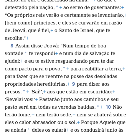
*
Santo, ao que é desprezado na alma,
+
ao que é
*
detestado pela nação,
+
ao servo de governantes:
+
“Os próprios reis verão e certamente se levantarão,
+
[bem como] príncipes, e eles se curvarão em razão
de Jeová, que é fiel,
+
o Santo de Israel, que te
escolhe.”
+
8
Assim disse Jeová: “Num tempo de boa
*
vontade
te respondi
+
e num dia de
salvação te
ajudei;
+
e eu te estive resguardando para te dar
*
como pacto para o povo,
+
para reabilitar a terra,
+
para fazer que se reentre na posse das desoladas
9
propriedades hereditárias,
+
para dizer aos
*
presos:
+
‘Saí!’,
+
aos que estão em escuridão:
+
‘Revelai-vos!’
+
Pastarão junto aos caminhos e seu
10
*
pasto será em todas as veredas batidas.
+
Não
terão fome,
+
nem terão sede,
+
nem se abaterá sobre
eles o calor abrasador ou o sol.
+
Porque Aquele que
*
se apiada
deles os guiará
+
e os conduzirá junto às