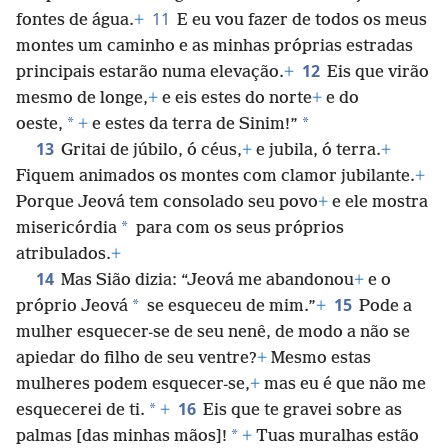
11
fontes de água.
+
E eu vou fazer de todos os meus
montes um caminho e as minhas próprias estradas
12
principais estarão numa elevação.
+
Eis que virão
mesmo de longe,
+
e eis estes do norte
+
e do
*
*
oeste,
+
e estes da terra de Sinim!”
13
Gritai de júbilo, ó céus,
+
e jubila, ó terra.
+
Fiquem animados os montes com clamor jubilante.
+
Porque Jeová tem consolado seu povo
+
e ele mostra
*
misericórdia
para com os seus próprios
atribulados.
+
14
Mas Sião dizia: “Jeová me abandonou
+
e o
15
*
próprio Jeová
se esqueceu de mim.”
+
Pode a
mulher esquecer-se de seu nenê, de modo a não se
apiedar do filho de seu ventre?
+
Mesmo estas
mulheres podem esquecer-se,
+
mas eu é que não me
16
*
esquecerei de ti.
+
Eis que te gravei sobre as
*
palmas [das minhas mãos]!
+
Tuas muralhas estão