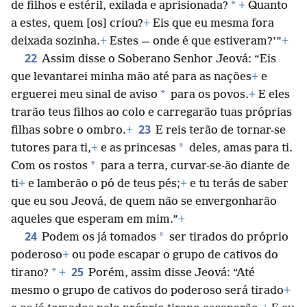
*
de filhos e estéril, exilada e aprisionada?
+
Quanto
a estes, quem [os] criou?
+
Eis que eu mesma fora
deixada sozinha.
+
Estes — onde é que estiveram?’”
+
22
Assim disse o Soberano Senhor Jeová: “Eis
que levantarei minha mão até para as nações
+
e
*
erguerei meu sinal de aviso
para os povos.
+
E eles
trarão teus filhos ao colo e carregarão tuas próprias
23
filhas sobre o ombro.
+
E reis terão de tornar-se
*
tutores para ti,
+
e as princesas
deles, amas para ti.
*
Com os rostos
para a terra, curvar-se-ão diante de
ti
+
e lamberão o pó de teus pés;
+
e tu terás de saber
que eu sou Jeová, de quem não se envergonharão
aqueles que esperam em mim.”
+
24
*
Podem os já tomados
ser tirados do próprio
poderoso
+
ou pode escapar o grupo de cativos do
25
*
tirano?
+
Porém, assim disse Jeová: “Até
mesmo o grupo de cativos do poderoso será tirado
+