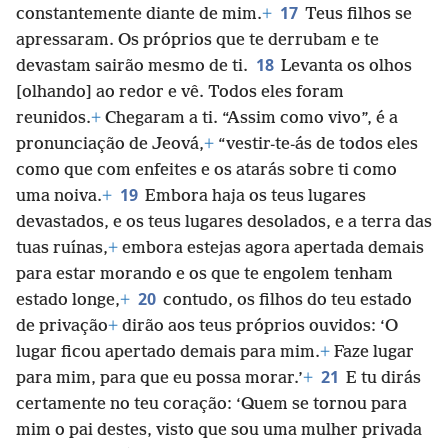
17
constantemente diante de mim.
+
Teus filhos se
apressaram. Os próprios que te derrubam e te
18
devastam sairão mesmo de ti.
Levanta os olhos
[olhando] ao redor e vê. Todos eles foram
reunidos.
+
Chegaram a ti. “Assim como vivo”, é a
pronunciação de Jeová,
+
“vestir-te-ás de todos eles
como que com enfeites e os atarás sobre ti como
19
uma noiva.
+
Embora haja os teus lugares
devastados, e os teus lugares desolados, e a terra das
tuas ruínas,
+
embora estejas agora apertada demais
para estar morando e os que te engolem tenham
20
estado longe,
+
contudo, os filhos do teu estado
de privação
+
dirão aos teus próprios ouvidos: ‘O
lugar ficou apertado demais para mim.
+
Faze lugar
21
para mim, para que eu possa morar.’
+
E tu dirás
certamente no teu coração: ‘Quem se tornou para
mim o pai destes, visto que sou uma mulher privada