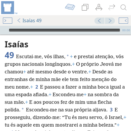
Isaías 49
Audio Player
00:00
Isaías
49
*
Escutai-me, vós ilhas,
+
e prestai atenção, vós
grupos nacionais longínquos.
+
O próprio Jeová me
chamou
+
até mesmo desde o ventre.
+
Desde as
entranhas de minha mãe ele tem feito menção do
2
meu nome.
+
E passou a fazer a minha boca igual a
uma espada afiada.
+
Escondeu-me
+
na sombra da
sua mão.
+
E aos poucos fez de mim uma flecha
3
*
polida.
Escondeu-me na sua própria aljava.
E
prosseguiu, dizendo-me: “Tu és meu servo, ó Israel,
+
tu és aquele em quem mostrarei a minha beleza.”
+