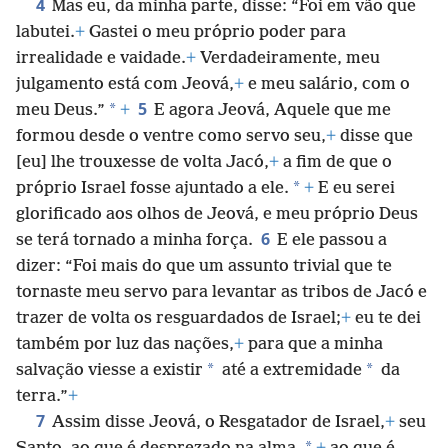
4
Mas eu, da minha parte, disse: “Foi em vão que
labutei.
+
Gastei o meu próprio poder para
irrealidade e vaidade.
+
Verdadeiramente, meu
julgamento está com Jeová,
+
e meu salário, com o
5
*
meu Deus.”
+
E agora Jeová, Aquele que me
formou desde o ventre como servo seu,
+
disse que
[eu] lhe trouxesse de volta Jacó,
+
a fim de que o
*
próprio Israel fosse ajuntado a ele.
+
E eu serei
glorificado aos olhos de Jeová, e meu próprio Deus
6
se terá tornado a minha força.
E ele passou a
dizer: “Foi mais do que um assunto trivial que te
tornaste meu servo para levantar as tribos de Jacó e
trazer de volta os resguardados de Israel;
+
eu te dei
também por luz das nações,
+
para que a minha
*
*
salvação viesse a existir
até a extremidade
da
terra.”
+
7
Assim disse Jeová, o Resgatador de Israel,
+
seu