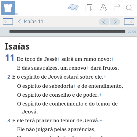
Isaías 11
Audio Player
00:00
Isaías
11
Do toco de Jessé
+
sairá um ramo novo;
+
E das suas raízes, um renovo
+
dará frutos.
2
E o espírito de Jeová estará sobre ele,
+
O espírito de sabedoria
+
e de entendimento,
O espírito de conselho e de poder,
+
O espírito de conhecimento e do temor de
Jeová.
3
E ele terá prazer no temor de Jeová.
+
Ele não julgará pelas aparências,