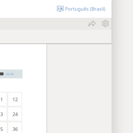
Português (Brasil)
00:00
11
12
23
24
35
36