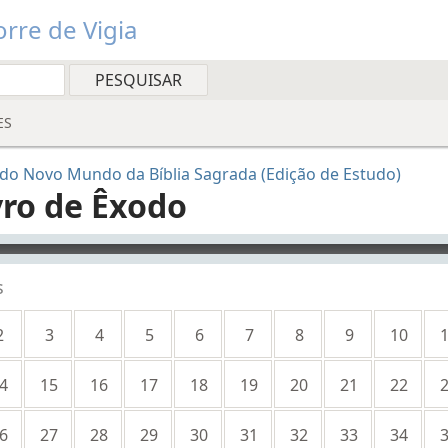
rre de Vigia
ES
do Novo Mundo da Bíblia Sagrada (Edição de Estudo)
vro de Êxodo
yer
s
2
3
4
5
6
7
8
9
10
4
15
16
17
18
19
20
21
22
6
27
28
29
30
31
32
33
34