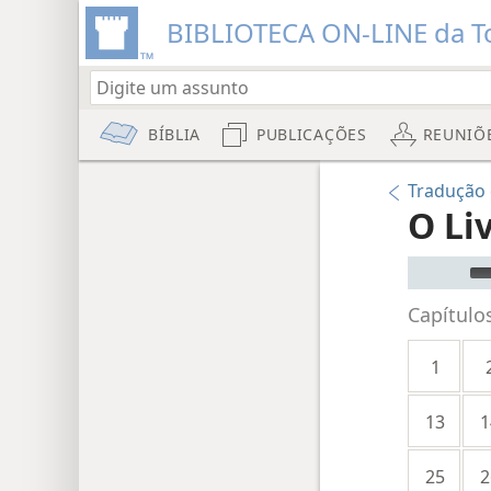
BIBLIOTECA ON-LINE da To
BÍBLIA
PUBLICAÇÕES
REUNIÕ
Tradução 
O Li
Audio Pla
Capítulo
1
13
1
25
2